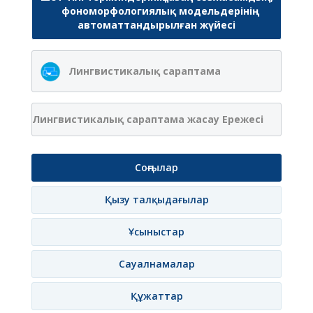
фономорфологиялық модельдерінің
автоматтандырылған жүйесі
Лингвистикалық сараптама
Лингвистикалық сараптама жасау Ережесі
Соңғылар
Қызу талқыдағылар
Ұсыныстар
Сауалнамалар
Құжаттар