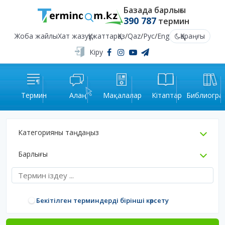
Базада барлығы
390 787
термин
Жоба жайлы
Хат жазу
Құжаттар
Қаз
/
Qaz
/
Рус
/
Eng
Қараңғы
Кіру
Термин
Алаң
Мақалалар
Кітаптар
Библиогра
Категорияны таңдаңыз
Барлығы
Бекітілген терминдерді бірінші көрсету