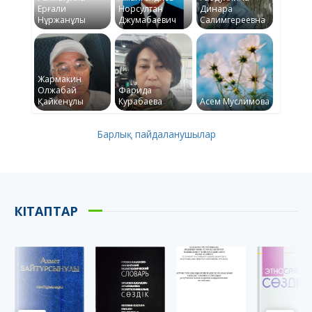
Ерғали
Норсултан
Динара
Нұржанұлы
Джумабаевич
Салимгереевна
Жармакин
Олжабай
Фарида
Қайкенұлы
Курабаева
Асем Муслимова
Барлық пайдаланушылар
КІТАПТАР