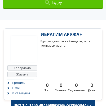
Іздеу
ИБРАГИМ АРУЖАН
Бұл қолданушы жайында ақпарат
толтырылмаған ...
Хабарлама
Жазылу
Профиль
0
0
0
0
E-MAIL
Пост
Ұсыныс
Сауалнама
Құжат
0 жазылушы
Шет тілі терминдерінің қазақ сөзжасамдық,