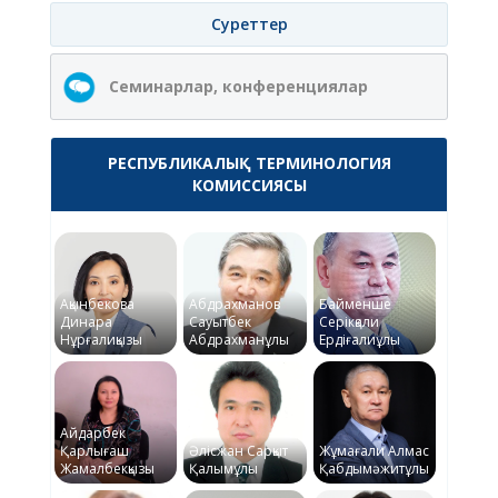
Суреттер
Семинарлар, конференциялар
РЕСПУБЛИКАЛЫҚ ТЕРМИНОЛОГИЯ
КОМИССИЯСЫ
Ақынбекова
Абдрахманов
Байменше
Динара
Сауытбек
Серікқали
Нұрғалиқызы
Абдрахманұлы
Ердіғалиұлы
Айдарбек
Қарлығаш
Әлісжан Сарқыт
Жұмағали Алмас
Жамалбекқызы
Қалымұлы
Қабдымәжитұлы