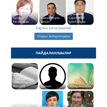
Бажықова
Құлманов
Күлзада
Қамзабекұлы
Сәрсенбай
Бегалықызы
Дихан
Қуантайұлы
Барлық қатысушылар
Отырыс материалдары
ПАЙДАЛАНУШЫЛАР
Shakenova
Meruyert
Дархан
Гаухар Асылбек
Рахматулла
Амангелдиев
Габдуллина