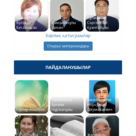
Бажықова
Құлманов
Күлзада
Қамзабекұлы
Сәрсенбай
Бегалықызы
Дихан
Қуантайұлы
Барлық қатысушылар
Отырыс материалдары
ПАЙДАЛАНУШЫЛАР
Рахматулла
Амангелдиев
Ерғали
Норсултан
Гаухар Асылбек
Нұржанұлы
Джумабаевич
Габдуллина
Жармакин