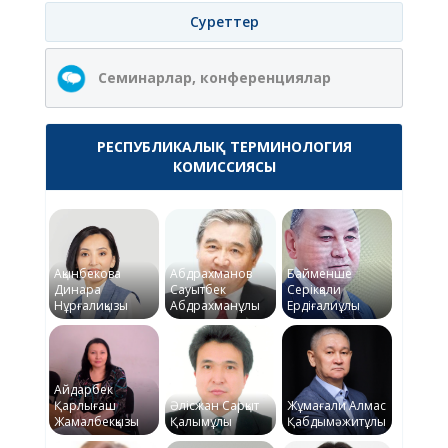
Суреттер
Семинарлар, конференциялар
РЕСПУБЛИКАЛЫҚ ТЕРМИНОЛОГИЯ
КОМИССИЯСЫ
Ақынбекова
Абдрахманов
Байменше
Динара
Сауытбек
Серікқали
Нұрғалиқызы
Абдрахманұлы
Ердіғалиұлы
Айдарбек
Қарлығаш
Әлісжан Сарқыт
Жұмағали Алмас
Жамалбекқызы
Қалымұлы
Қабдымәжитұлы