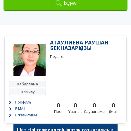
Іздеу
АТАУЛИЕВА РАУШАН
БЕКНАЗАРҚЫЗЫ
Педагог
Хабарлама
Жазылу
Профиль
0
0
0
0
E-MAIL
Пост
Ұсыныс
Сауалнама
Құжат
0 жазылушы
Шет тілі терминдерінің қазақ сөзжасамдық,