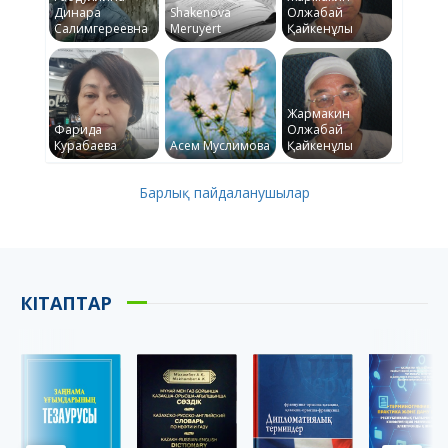
Динара
Shakenova
Олжабай
Салимгереевна
Meruyert
Қайкенұлы
Жармакин
Фарида
Олжабай
Курабаева
Асем Муслимова
Қайкенұлы
Барлық пайдаланушылар
КІТАПТАР