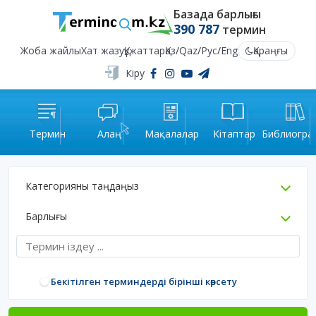
Базада барлығы
390 787
термин
Жоба жайлы
Хат жазу
Құжаттар
Қаз
/
Qaz
/
Рус
/
Eng
Қараңғы
Кіру
Термин
Алаң
Мақалалар
Кітаптар
Библиогра
Категорияны таңдаңыз
Барлығы
Бекітілген терминдерді бірінші көрсету