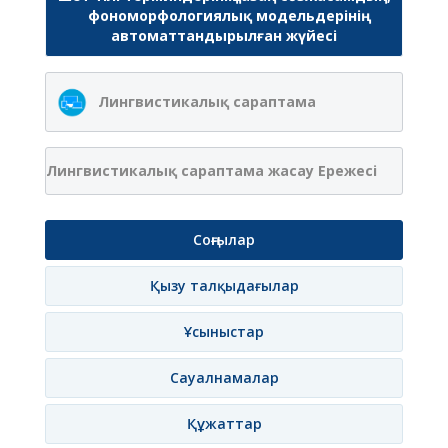
фономорфологиялық модельдерінің
автоматтандырылған жүйесі
Лингвистикалық сараптама
Лингвистикалық сараптама жасау Ережесі
Соңғылар
Қызу талқыдағылар
Ұсыныстар
Сауалнамалар
Құжаттар