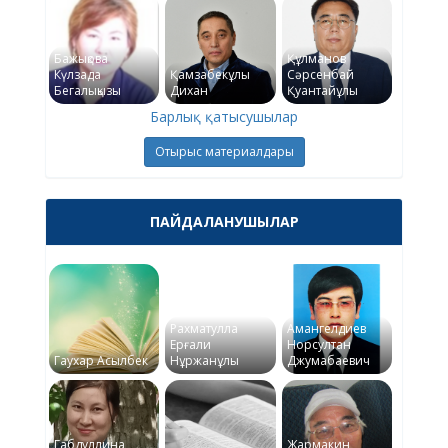
Бажықова
Құлманов
Күлзада
Қамзабекұлы
Сәрсенбай
Бегалықызы
Дихан
Қуантайұлы
Барлық қатысушылар
Отырыс материалдары
ПАЙДАЛАНУШЫЛАР
Рахматулла
Амангелдиев
Ерғали
Норсултан
Гаухар Асылбек
Нұржанұлы
Джумабаевич
Габдуллина
Жармакин