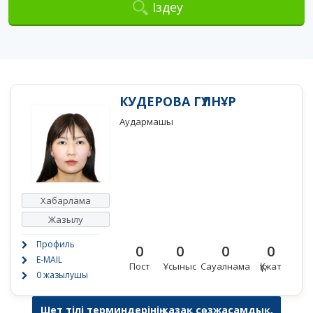
Іздеу
КУДЕРОВА ГҮЛНҰР
Аудармашы
Хабарлама
Жазылу
Профиль
0
0
0
0
E-MAIL
Пост
Ұсыныс
Сауалнама
Құжат
0 жазылушы
Шет тілі терминдерінің қазақ сөзжасамдық,