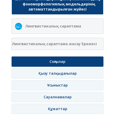
фономорфологиялық модельдерінің
автоматтандырылған жүйесі
Лингвистикалық сараптама
Лингвистикалық сараптама жасау Ережесі
Соңғылар
Қызу талқыдағылар
Ұсыныстар
Сауалнамалар
Құжаттар