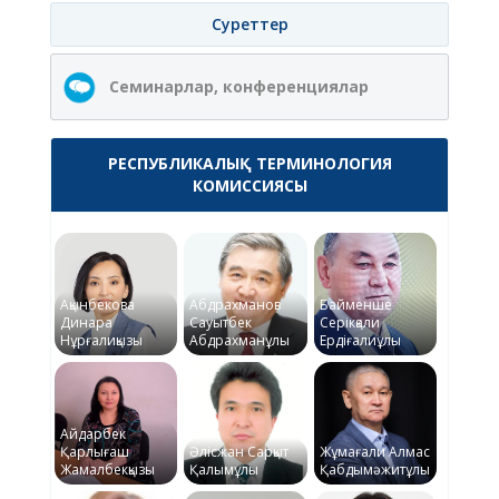
Суреттер
Семинарлар, конференциялар
РЕСПУБЛИКАЛЫҚ ТЕРМИНОЛОГИЯ
КОМИССИЯСЫ
Ақынбекова
Абдрахманов
Байменше
Динара
Сауытбек
Серікқали
Нұрғалиқызы
Абдрахманұлы
Ердіғалиұлы
Айдарбек
Қарлығаш
Әлісжан Сарқыт
Жұмағали Алмас
Жамалбекқызы
Қалымұлы
Қабдымәжитұлы