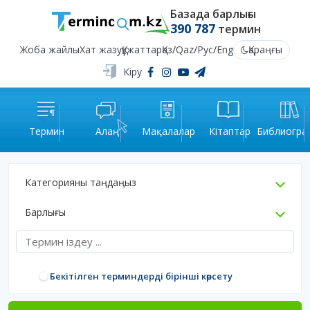
Базада барлығы
390 787
термин
Жоба жайлы
Хат жазу
Құжаттар
Қаз
/
Qaz
/
Рус
/
Eng
Қараңғы
Кіру
Термин
Алаң
Мақалалар
Кітаптар
Библиогра
Категорияны таңдаңыз
Барлығы
Бекітілген терминдерді бірінші көрсету