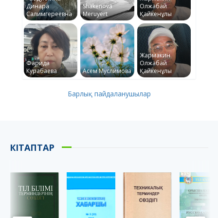
Динара
Shakenova
Олжабай
Салимгереевна
Meruyert
Қайкенұлы
Жармакин
Фарида
Олжабай
Курабаева
Асем Муслимова
Қайкенұлы
Барлық пайдаланушылар
КІТАПТАР