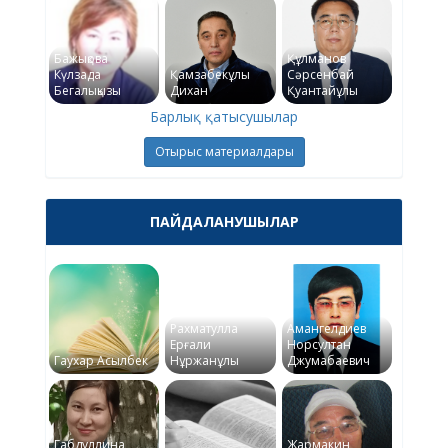
Бажықова
Құлманов
Күлзада
Қамзабекұлы
Сәрсенбай
Бегалықызы
Дихан
Қуантайұлы
Барлық қатысушылар
Отырыс материалдары
ПАЙДАЛАНУШЫЛАР
Рахматулла
Амангелдиев
Ерғали
Норсултан
Гаухар Асылбек
Нұржанұлы
Джумабаевич
Габдуллина
Жармакин