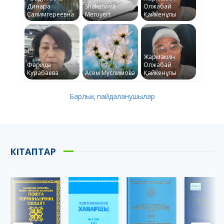
Динара
Shakenova
Олжабай
Салимгереевна
Meruyert
Қайкенұлы
Жармакин
Фарида
Олжабай
Курабаева
Асем Муслимова
Қайкенұлы
Барлық пайдаланушылар
КІТАПТАР