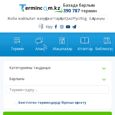
Базада барлығы
390 787
термин
Жоба жайлы
Хат жазу
Құжаттар
Қаз
/
Qaz
/
Рус
/
Eng
Қараңғы
Кіру
Термин
Алаң
Мақалалар
Кітаптар
Библиогра
Категорияны таңдаңыз
Барлығы
Бекітілген терминдерді бірінші көрсету