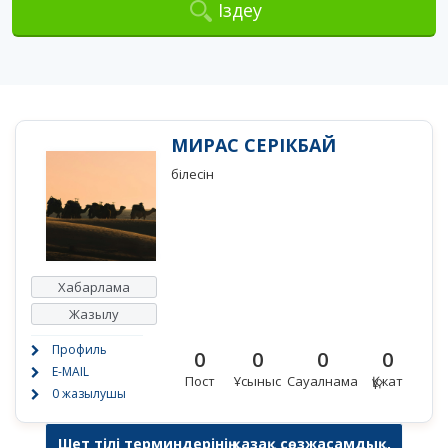
Іздеу
МИРАС СЕРІКБАЙ
білесін
Хабарлама
Жазылу
Профиль
0
0
0
0
E-MAIL
Пост
Ұсыныс
Сауалнама
Құжат
0 жазылушы
Шет тілі терминдерінің қазақ сөзжасамдық,