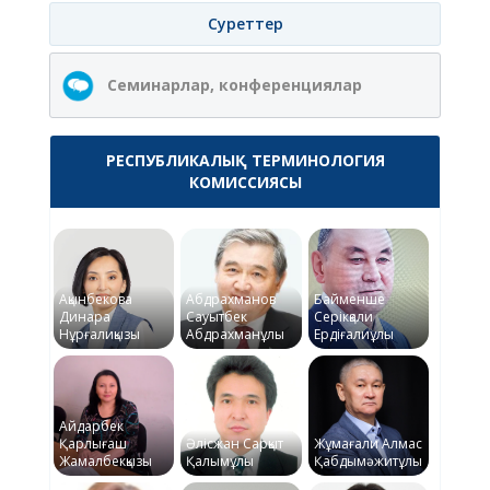
Суреттер
Семинарлар, конференциялар
РЕСПУБЛИКАЛЫҚ ТЕРМИНОЛОГИЯ
КОМИССИЯСЫ
Ақынбекова
Абдрахманов
Байменше
Динара
Сауытбек
Серікқали
Нұрғалиқызы
Абдрахманұлы
Ердіғалиұлы
Айдарбек
Қарлығаш
Әлісжан Сарқыт
Жұмағали Алмас
Жамалбекқызы
Қалымұлы
Қабдымәжитұлы