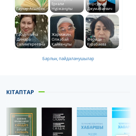
Ерғали
Норсултан
Гаухар Асылбек
Нұржанұлы
Джумабаевич
Габдуллина
Жармакин
Динара
Олжабай
Фарида
Салимгереевна
Қайкенұлы
Курабаева
Барлық пайдаланушылар
КІТАПТАР