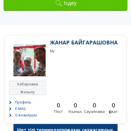
Іздеу
ЖАНАР БАЙГАРАШОВНА
Nv
Хабарлама
Жазылу
Профиль
0
0
0
0
E-MAIL
Пост
Ұсыныс
Сауалнама
Құжат
0 жазылушы
Шет тілі терминдерінің қазақ сөзжасамдық,