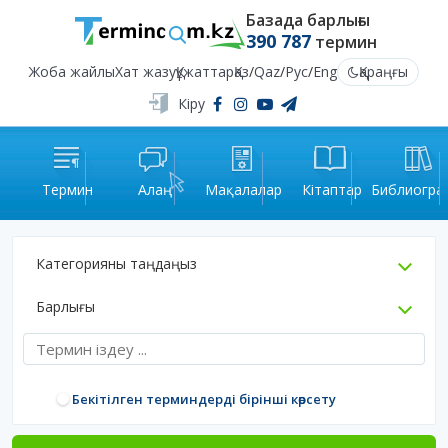
Базада барлығы
390 787
термин
Жоба жайлы
Хат жазу
Құжаттар
Қаз
/
Qaz
/
Рус
/
Eng
Қараңғы
Кіру
Термин
Алаң
Мақалалар
Кітаптар
Библиогра
Категорияны таңдаңыз
Барлығы
Бекітілген терминдерді бірінші көрсету