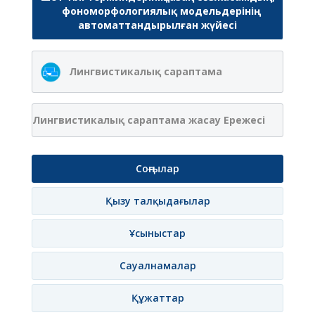
фономорфологиялық модельдерінің
автоматтандырылған жүйесі
Лингвистикалық сараптама
Лингвистикалық сараптама жасау Ережесі
Соңғылар
Қызу талқыдағылар
Ұсыныстар
Сауалнамалар
Құжаттар