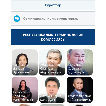
Суреттер
Семинарлар, конференциялар
РЕСПУБЛИКАЛЫҚ ТЕРМИНОЛОГИЯ
КОМИССИЯСЫ
Ақынбекова
Абдрахманов
Байменше
Динара
Сауытбек
Серікқали
Нұрғалиқызы
Абдрахманұлы
Ердіғалиұлы
Айдарбек
Қарлығаш
Әлісжан Сарқыт
Жұмағали Алмас
Жамалбекқызы
Қалымұлы
Қабдымәжитұлы