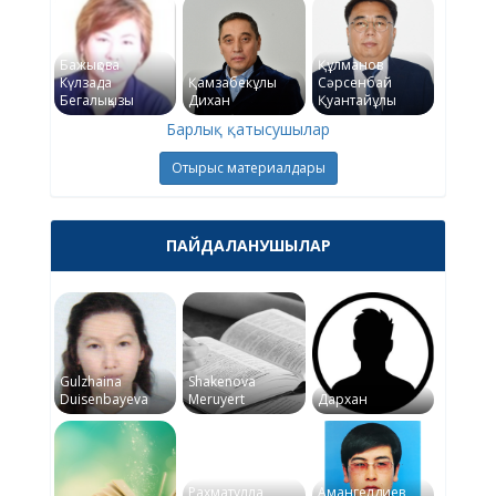
Бажықова
Құлманов
Күлзада
Қамзабекұлы
Сәрсенбай
Бегалықызы
Дихан
Қуантайұлы
Барлық қатысушылар
Отырыс материалдары
ПАЙДАЛАНУШЫЛАР
Gulzhaina
Shakenova
Duisenbayeva
Meruyert
Дархан
Рахматулла
Амангелдиев