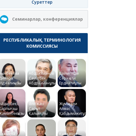
Суреттер
Семинарлар, конференциялар
РЕСПУБЛИКАЛЫҚ ТЕРМИНОЛОГИЯ
КОМИССИЯСЫ
Ақынбекова
Абдрахманов
Байменше
Динара
Сауытбек
Серікқали
Нұрғалиқызы
Абдрахманұлы
Ердіғалиұлы
Айдарбек
Әлісжан
Жұмағали
Қарлығаш
Сарқыт
Алмас
Жамалбекқызы
Қалымұлы
Қабдымәжитұлы
Бажықова
Құлманов