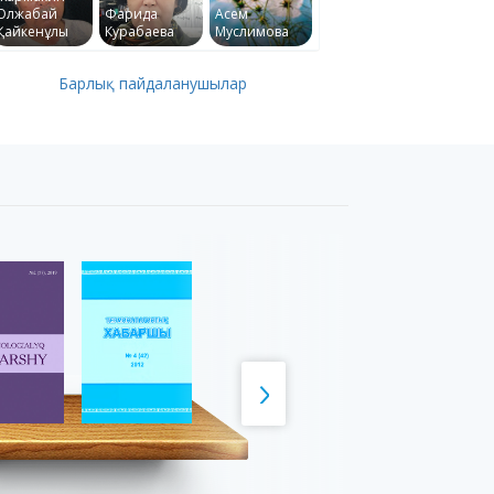
Олжабай
Фарида
Асем
Қайкенұлы
Курабаева
Муслимова
Барлық пайдаланушылар