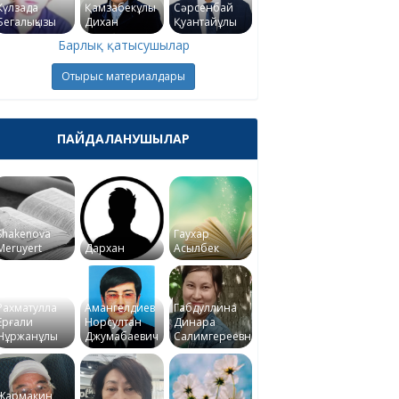
Күлзада
Қамзабекұлы
Сәрсенбай
Бегалықызы
Дихан
Қуантайұлы
Барлық қатысушылар
Отырыс материалдары
ПАЙДАЛАНУШЫЛАР
Shakenova
Гаухар
Meruyert
Дархан
Асылбек
Рахматулла
Амангелдиев
Габдуллина
Ерғали
Норсултан
Динара
Нұржанұлы
Джумабаевич
Салимгереевна
Жармакин