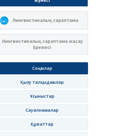
жүйесі
Лингвистикалық сараптама
Лингвистикалық сараптама жасау
Ережесі
Соңғылар
Қызу талқыдағылар
Ұсыныстар
Сауалнамалар
Құжаттар