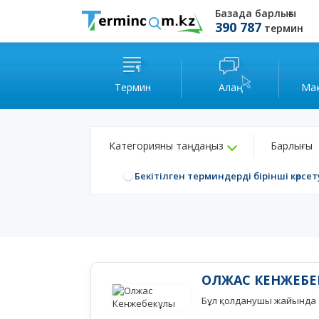
Базада барлығы
390 787
термин
Термин
Алаң
Ма
Категорияны таңдаңыз
Барлығы
Бекітілген терминдерді бірінші көрсет
ОЛЖАС КЕНЖЕБЕ
Бұл қолданушы жайында а