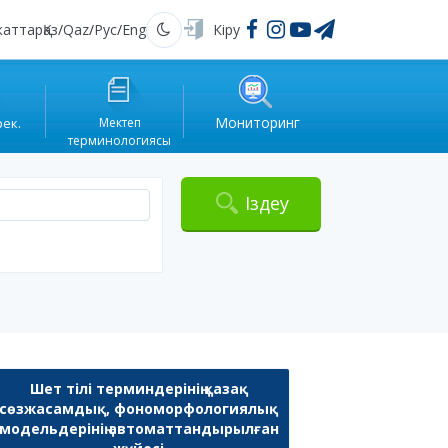
жаттар
Қаз
/
Qaz
/
Рус
/
Eng
Кіру
Қараңғы
Мониторинг
рек.
Мектеп
терминологиясы
Іздеу
Шет тілі терминдерінің қазақ
сөзжасамдық, фономорфологиялық
модельдерінің автоматтандырылған