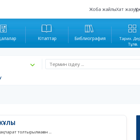
Жоба жайлы
Хат жазу
Құ
қалалар
Кітаптар
Библиография
Тарих. Де
Тұлға.
у
КҰЛЫ
қпарат толтырылмаған ...