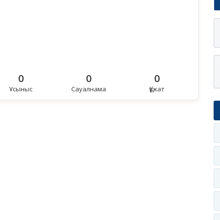
0
0
0
Ұсыныс
Сауалнама
Құжат