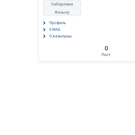
Хабарлама
Жазылу
Профиль
E-MAIL
0 жазылушы
0
Пост