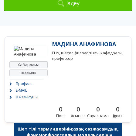
Іздеу
МАДИНА АНАФИНОВА
ЕНУ, шетел филологиясы кафедрасы,
профессор
Хабарлама
Жазылу
Профиль
E-MAIL
0 жазылушы
0
0
0
0
Пост
Ұсыныс
Сауалнама
Құжат
Шет тілі терминдерінің қазақ сөзжасамдық,
фономорфологиялық модельдерінің