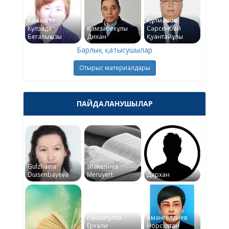
Бажықова
Құлманов
Күлзада
Қамзабекұлы
Сәрсенбай
Бегалықызы
Дихан
Қуантайұлы
Барлық қатысушылар
Отырыс материалдары
ПАЙДАЛАНУШЫЛАР
Gulzhaina
Shakenova
Duisenbayeva
Meruyert
Дархан
Рахматулла
Амангелдиев
Ерғали
Норсултан