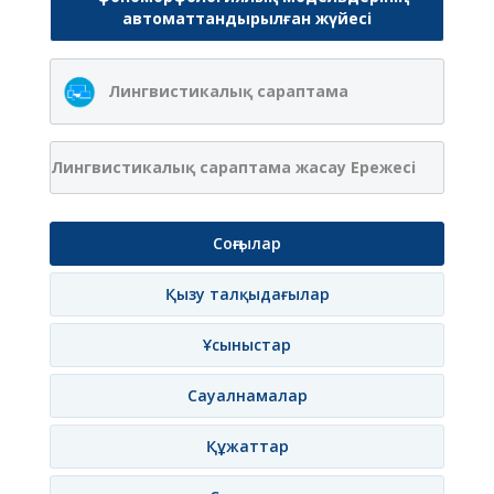
автоматтандырылған жүйесі
Лингвистикалық сараптама
Лингвистикалық сараптама жасау Ережесі
Соңғылар
Қызу талқыдағылар
Ұсыныстар
Сауалнамалар
Құжаттар