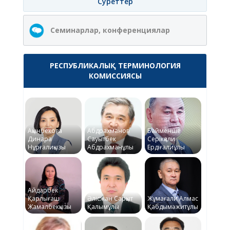
Суреттер
Семинарлар, конференциялар
РЕСПУБЛИКАЛЫҚ ТЕРМИНОЛОГИЯ
КОМИССИЯСЫ
Ақынбекова
Абдрахманов
Байменше
Динара
Сауытбек
Серікқали
Нұрғалиқызы
Абдрахманұлы
Ердіғалиұлы
Айдарбек
Қарлығаш
Әлісжан Сарқыт
Жұмағали Алмас
Жамалбекқызы
Қалымұлы
Қабдымәжитұлы