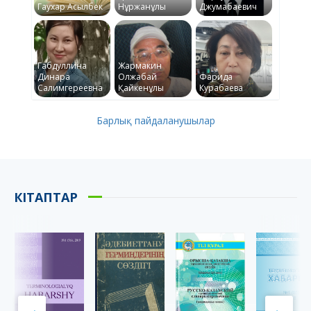
Гаухар Асылбек
Нұржанұлы
Джумабаевич
Габдуллина
Жармакин
Динара
Олжабай
Фарида
Салимгереевна
Қайкенұлы
Курабаева
Барлық пайдаланушылар
КІТАПТАР