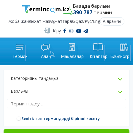
Базада барлығы
390 787
термин
Жоба жайлы
Хат жазу
Құжаттар
Қаз
/
Qaz
/
Рус
/
Eng
Қараңғы
Кіру
Термин
Алаң
Мақалалар
Кітаптар
Библиогра
Категорияны таңдаңыз
Барлығы
Бекітілген терминдерді бірінші көрсету