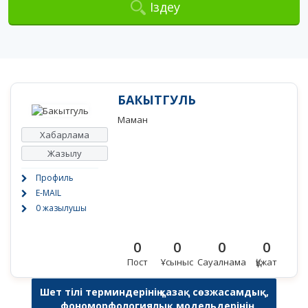
Іздеу
БАКЫТГУЛЬ
Маман
Хабарлама
Жазылу
Профиль
E-MAIL
0 жазылушы
0
0
0
0
Пост
Ұсыныс
Сауалнама
Құжат
Шет тілі терминдерінің қазақ сөзжасамдық,
фономорфологиялық модельдерінің