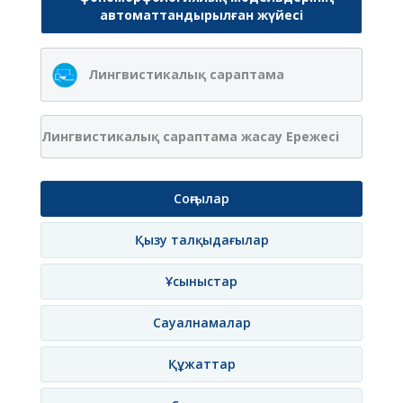
автоматтандырылған жүйесі
Лингвистикалық сараптама
Лингвистикалық сараптама жасау Ережесі
Соңғылар
Қызу талқыдағылар
Ұсыныстар
Сауалнамалар
Құжаттар