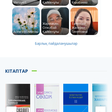
Meruyert
Қайкенұлы
Курабаева
Жармакин
Татенова
Олжабай
Жанерке
Асем Муслимова
Қайкенұлы
Гинятовна
Барлық пайдаланушылар
КІТАПТАР