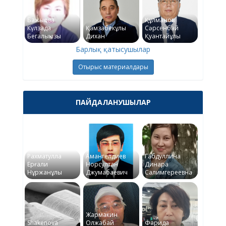
Бажықова
Құлманов
Күлзада
Қамзабекұлы
Сәрсенбай
Бегалықызы
Дихан
Қуантайұлы
Барлық қатысушылар
Отырыс материалдары
ПАЙДАЛАНУШЫЛАР
Рахматулла
Амангелдиев
Габдуллина
Ерғали
Норсултан
Динара
Нұржанұлы
Джумабаевич
Салимгереевна
Жармакин
Shakenova
Олжабай
Фарида