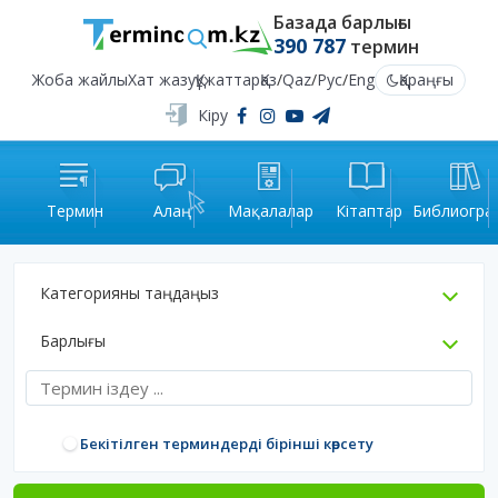
Базада барлығы
390 787
термин
Жоба жайлы
Хат жазу
Құжаттар
Қаз
/
Qaz
/
Рус
/
Eng
Қараңғы
Кіру
Термин
Алаң
Мақалалар
Кітаптар
Библиогра
Категорияны таңдаңыз
Барлығы
Бекітілген терминдерді бірінші көрсету