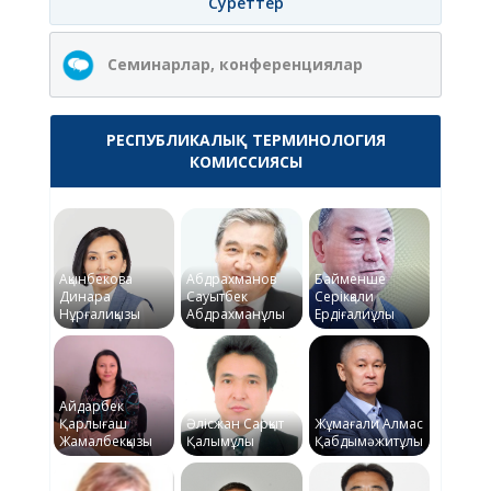
Суреттер
Семинарлар, конференциялар
РЕСПУБЛИКАЛЫҚ ТЕРМИНОЛОГИЯ
КОМИССИЯСЫ
Ақынбекова
Абдрахманов
Байменше
Динара
Сауытбек
Серікқали
Нұрғалиқызы
Абдрахманұлы
Ердіғалиұлы
Айдарбек
Қарлығаш
Әлісжан Сарқыт
Жұмағали Алмас
Жамалбекқызы
Қалымұлы
Қабдымәжитұлы