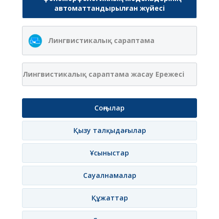
автоматтандырылған жүйесі
Лингвистикалық сараптама
Лингвистикалық сараптама жасау Ережесі
Соңғылар
Қызу талқыдағылар
Ұсыныстар
Сауалнамалар
Құжаттар