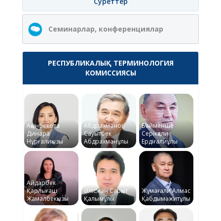
Суреттер
Семинарлар, конференциялар
РЕСПУБЛИКАЛЫҚ ТЕРМИНОЛОГИЯ
КОМИССИЯСЫ
Ақынбекова
Абдрахманов
Байменше
Динара
Сауытбек
Серікқали
Нұрғалиқызы
Абдрахманұлы
Ердіғалиұлы
Айдарбек
Қарлығаш
Әлісжан Сарқыт
Жұмағали Алмас
Жамалбекқызы
Қалымұлы
Қабдымәжитұлы