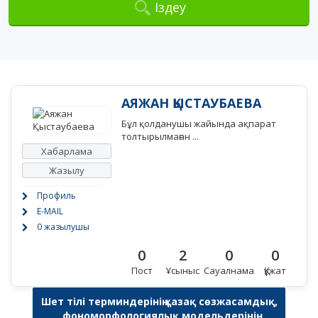
Іздеу
АЯЖАН ҚЫСТАУБАЕВА
Бұл қолданушы жайында ақпарат
толтырылмаған ...
Хабарлама
Жазылу
Профиль
E-MAIL
0 жазылушы
0
2
0
0
Пост
Ұсыныс
Сауалнама
Құжат
Шет тілі терминдерінің қазақ сөзжасамдық,
фономорфологиялық модельдерінің