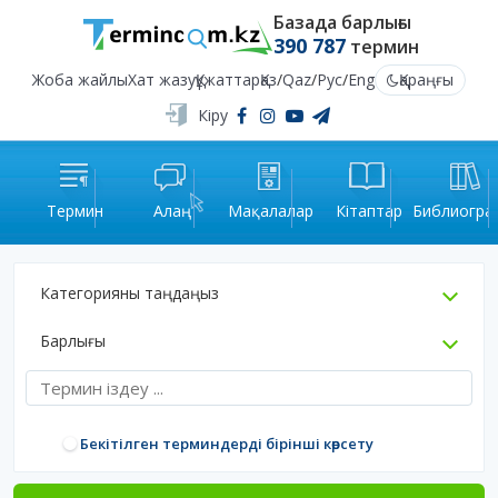
Базада барлығы
390 787
термин
Жоба жайлы
Хат жазу
Құжаттар
Қаз
/
Qaz
/
Рус
/
Eng
Қараңғы
Кіру
Термин
Алаң
Мақалалар
Кітаптар
Библиогра
Категорияны таңдаңыз
Барлығы
Бекітілген терминдерді бірінші көрсету