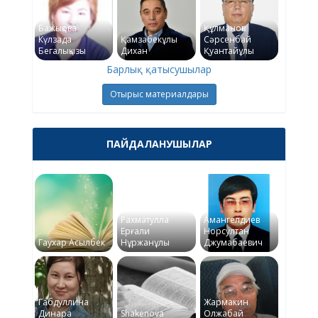
Бажықова
Құлманов
Күлзада
Қамзабекұлы
Сәрсенбай
Бегалықызы
Дихан
Қуантайұлы
Барлық қатысушылар
Отырыс материалдары
ПАЙДАЛАНУШЫЛАР
Рахматулла
Амангелдиев
Ерғали
Норсултан
Гаухар Асылбек
Нұржанұлы
Джумабаевич
Габдуллина
Жармакин
Динара
Shakenova
Олжабай