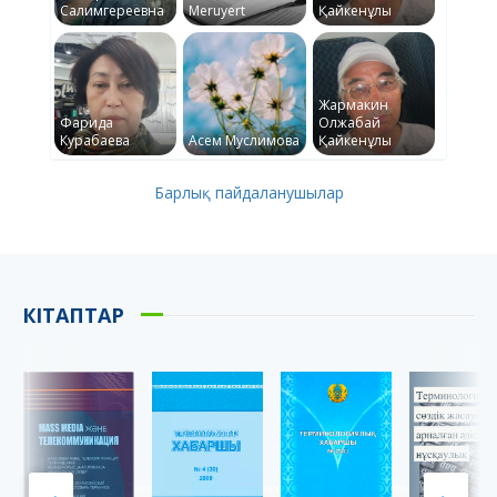
Салимгереевна
Meruyert
Қайкенұлы
Жармакин
Фарида
Олжабай
Курабаева
Асем Муслимова
Қайкенұлы
Барлық пайдаланушылар
КІТАПТАР