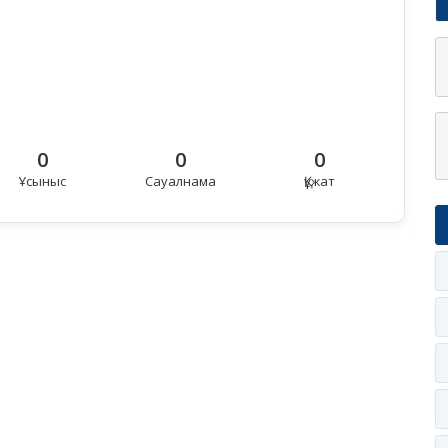
0
0
0
Ұсыныс
Сауалнама
Құжат