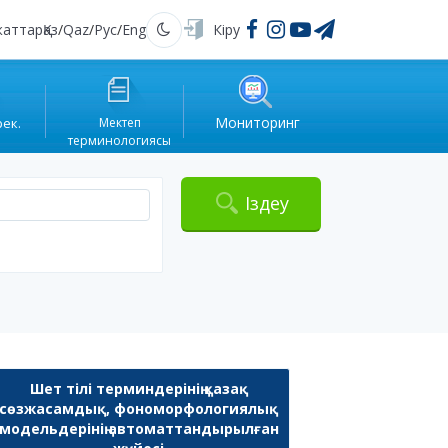
жаттар
Қаз
/
Qaz
/
Рус
/
Eng
Кіру
Қараңғы
Мониторинг
рек.
Мектеп
терминологиясы
Іздеу
Шет тілі терминдерінің қазақ
сөзжасамдық, фономорфологиялық
модельдерінің автоматтандырылған