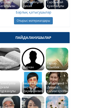
Күлзада
Қамзабекұлы
Сәрсенбай
Бегалықызы
Дихан
Қуантайұлы
Барлық қатысушылар
Отырыс материалдары
ПАЙДАЛАНУШЫЛАР
Shakenova
Гаухар
Meruyert
Дархан
Асылбек
Рахматулла
Амангелдиев
Габдуллина
Ерғали
Норсултан
Динара
Нұржанұлы
Джумабаевич
Салимгереевна
Жармакин