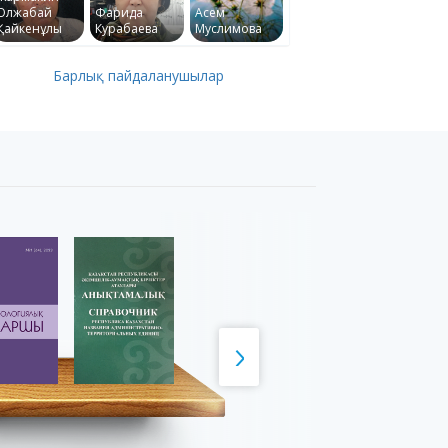
Олжабай
Фарида
Асем
Қайкенұлы
Курабаева
Муслимова
Барлық пайдаланушылар