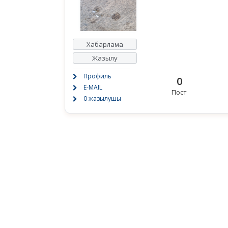
Хабарлама
Жазылу
Профиль
0
E-MAIL
Пост
0 жазылушы