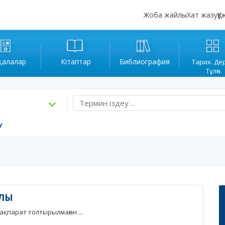
Жоба жайлы
Хат жазу
Құ
қалалар
Кітаптар
Библиография
Тарих. Де
Тұлға.
у
ҰЛЫ
қпарат толтырылмаған ...