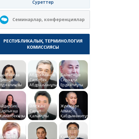
Суреттер
Семинарлар, конференциялар
РЕСПУБЛИКАЛЫҚ ТЕРМИНОЛОГИЯ
КОМИССИЯСЫ
Ақынбекова
Абдрахманов
Байменше
Динара
Сауытбек
Серікқали
Нұрғалиқызы
Абдрахманұлы
Ердіғалиұлы
Айдарбек
Әлісжан
Жұмағали
Қарлығаш
Сарқыт
Алмас
Жамалбекқызы
Қалымұлы
Қабдымәжитұлы
Бажықова
Құлманов