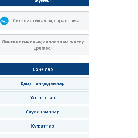
жүйесі
Лингвистикалық сараптама
Лингвистикалық сараптама жасау
Ережесі
Соңғылар
Қызу талқыдағылар
Ұсыныстар
Сауалнамалар
Құжаттар