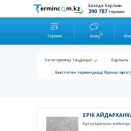
Базада барлығы
390 787
термин
Термин
Алаң
Ма
Категорияны таңдаңыз
Барлығы
Бекітілген терминдерді бірінші көрсет
ЕРІК АЙДАРХАН
Бұл қолданушы жайында а