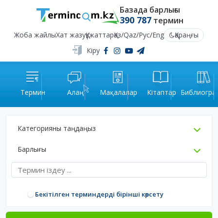
Базада барлығы
390 787
термин
Жоба жайлы
Хат жазу
Құжаттар
Қаз
/
Qaz
/
Рус
/
Eng
Қараңғы
Кіру
Термин
Алаң
Мақалалар
Кітаптар
Библиогра
Категорияны таңдаңыз
Барлығы
Бекітілген терминдерді бірінші көрсету