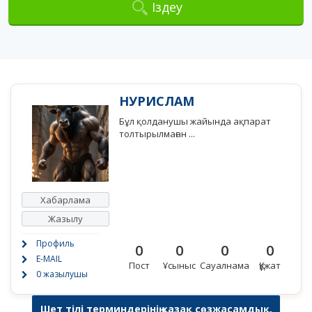
Іздеу
НУРИСЛАМ
Бұл қолданушы жайында ақпарат
толтырылмаған ...
Хабарлама
Жазылу
Профиль
0
0
0
0
E-MAIL
Пост
Ұсыныс
Сауалнама
Құжат
0 жазылушы
Шет тілі терминдерінің қазақ сөзжасамдық,