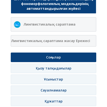
фономорфологиялық модельдерінің
автоматтандырылған жүйесі
Лингвистикалық сараптама
Лингвистикалық сараптама жасау Ережесі
Соңғылар
Қызу талқыдағылар
Ұсыныстар
Сауалнамалар
Құжаттар