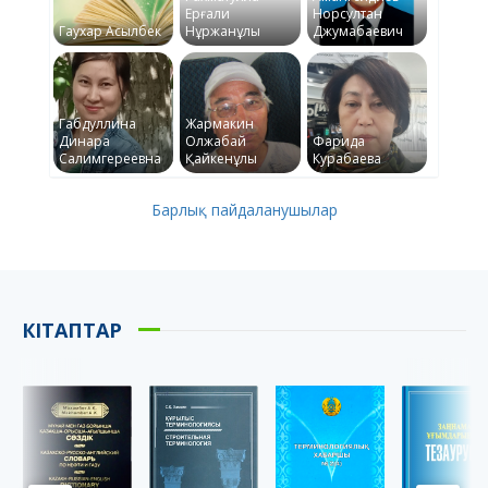
Ерғали
Норсултан
Гаухар Асылбек
Нұржанұлы
Джумабаевич
Габдуллина
Жармакин
Динара
Олжабай
Фарида
Салимгереевна
Қайкенұлы
Курабаева
Барлық пайдаланушылар
КІТАПТАР