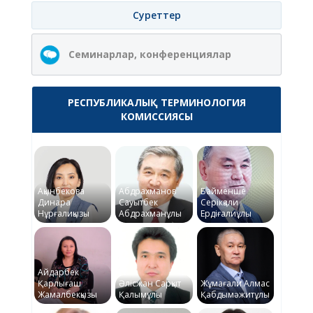
Суреттер
Семинарлар, конференциялар
РЕСПУБЛИКАЛЫҚ ТЕРМИНОЛОГИЯ
КОМИССИЯСЫ
Ақынбекова
Абдрахманов
Байменше
Динара
Сауытбек
Серікқали
Нұрғалиқызы
Абдрахманұлы
Ердіғалиұлы
Айдарбек
Қарлығаш
Әлісжан Сарқыт
Жұмағали Алмас
Жамалбекқызы
Қалымұлы
Қабдымәжитұлы