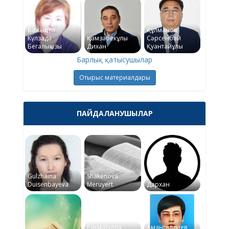
Бажықова
Құлманов
Күлзада
Қамзабекұлы
Сәрсенбай
Бегалықызы
Дихан
Қуантайұлы
Барлық қатысушылар
Отырыс материалдары
ПАЙДАЛАНУШЫЛАР
Gulzhaina
Shakenova
Duisenbayeva
Meruyert
Дархан
Рахматулла
Амангелдиев