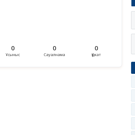
0
0
0
Ұсыныс
Сауалнама
Құжат