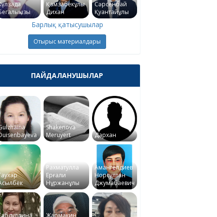
Күлзада
Қамзабекұлы
Сәрсенбай
Бегалықызы
Дихан
Қуантайұлы
Барлық қатысушылар
Отырыс материалдары
ПАЙДАЛАНУШЫЛАР
Gulzhaina
Shakenova
Duisenbayeva
Meruyert
Дархан
Рахматулла
Амангелдиев
Гаухар
Ерғали
Норсултан
Асылбек
Нұржанұлы
Джумабаевич
Габдуллина
Жармакин