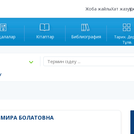
Жоба жайлы
Хат жазу
Құ
қалалар
Кітаптар
Библиография
Тарих. Де
Тұлға.
у
ЬМИРА БОЛАТОВНА