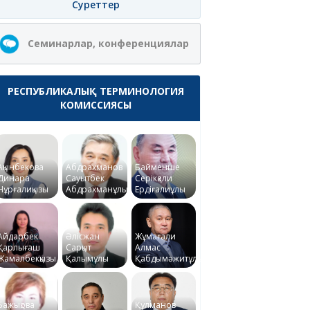
Суреттер
Семинарлар, конференциялар
РЕСПУБЛИКАЛЫҚ ТЕРМИНОЛОГИЯ
КОМИССИЯСЫ
Ақынбекова
Абдрахманов
Байменше
Динара
Сауытбек
Серікқали
Нұрғалиқызы
Абдрахманұлы
Ердіғалиұлы
Айдарбек
Әлісжан
Жұмағали
Қарлығаш
Сарқыт
Алмас
Жамалбекқызы
Қалымұлы
Қабдымәжитұлы
Бажықова
Құлманов