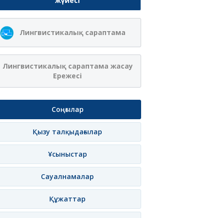
жүйесі
Лингвистикалық сараптама
Лингвистикалық сараптама жасау
Ережесі
Соңғылар
Қызу талқыдағылар
Ұсыныстар
Сауалнамалар
Құжаттар