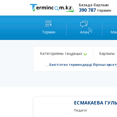
Базада барлығы
390 787
термин
Термин
Алаң
Ма
Категорияны таңдаңыз
Барлығы
Бекітілген терминдерді бірінші көрсет
ЕСМАКАЕВА ГУЛ
Педагог