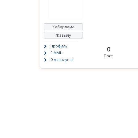
Хабарлама
Жазылу
Профиль
0
E-MAIL
Пост
0 жазылушы