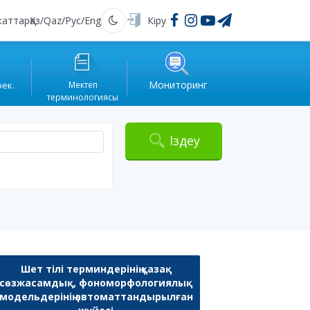
жаттар
Қаз
/
Qaz
/
Рус
/
Eng
Кіру
Қараңғы
Мониторинг
рек.
Мектеп
терминологиясы
Іздеу
Шет тілі терминдерінің қазақ
сөзжасамдық, фономорфологиялық
модельдерінің автоматтандырылған