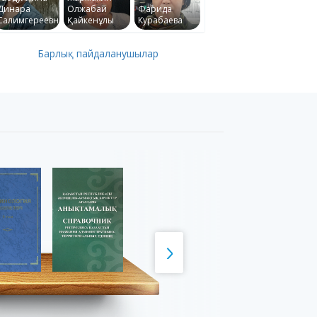
Динара
Олжабай
Фарида
Салимгереевна
Қайкенұлы
Курабаева
Барлық пайдаланушылар