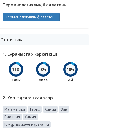
Терминологиялық бюллетень
Терминологиялық бюллетень
Статистика
1. Сұраныстар көрсеткіші
11%
8%
10%
Тәулік
Апта
Ай
2. Көп ізделген салалар
Математика
Тарих
Химия
Заң
Биолоия
Химия
Іс жүргізу және мұрағат ісі