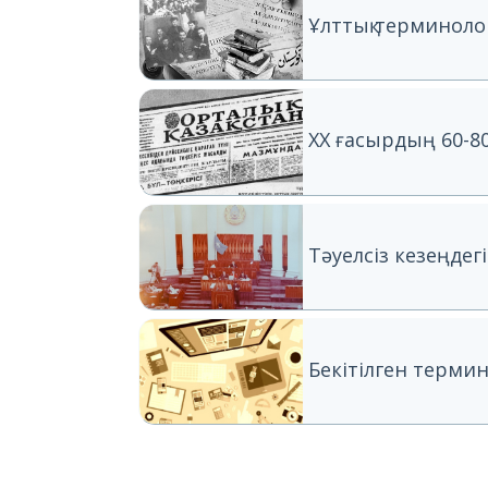
Ұлттық терминоло
XX ғасырдың 60-
Тәуелсіз кезеңдег
Бекітілген термин