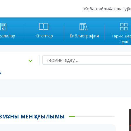
Жоба жайлы
Хат жазу
Құ
қалалар
Кітаптар
Библиография
Тарих. Де
Тұлға.
у
АЗМҰНЫ МЕН ҚҰРЫЛЫМЫ