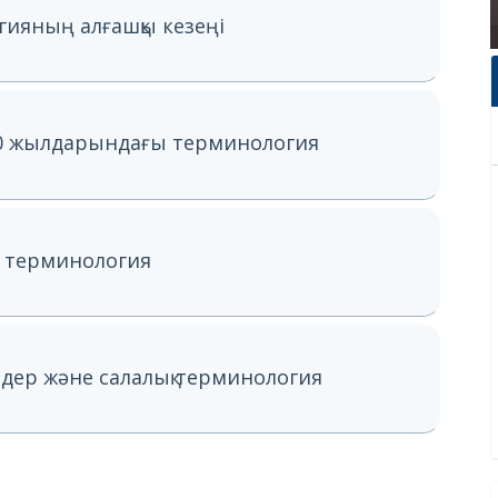
гияның алғашқы кезеңі
80 жылдарындағы терминология
і терминология
дер және салалық терминология