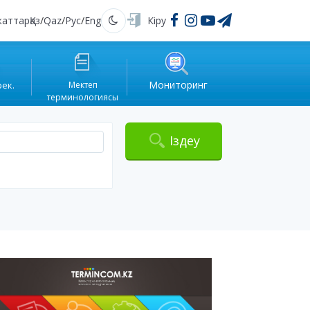
жаттар
Қаз
/
Qaz
/
Рус
/
Eng
Кіру
Қараңғы
Мониторинг
рек.
Мектеп
терминологиясы
Іздеу