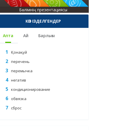
Бөлімнің презентациясы
КӨП ІЗДЕЛГЕНДЕР
Апта
Ай
Барлығы
Қонақүй
перечень
перемычка
негатив
кондиционирование
обвязка
сброс