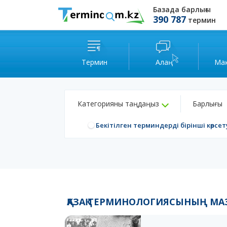
Базада барлығы
390 787
термин
Термин
Алаң
Ма
Категорияны таңдаңыз
Барлығы
Бекітілген терминдерді бірінші көрсет
ҚАЗАҚ ТЕРМИНОЛОГИЯСЫНЫҢ М