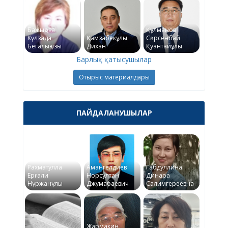
Бажықова
Құлманов
Күлзада
Қамзабекұлы
Сәрсенбай
Бегалықызы
Дихан
Қуантайұлы
Барлық қатысушылар
Отырыс материалдары
ПАЙДАЛАНУШЫЛАР
Рахматулла
Амангелдиев
Габдуллина
Ерғали
Норсултан
Динара
Нұржанұлы
Джумабаевич
Салимгереевна
Жармакин