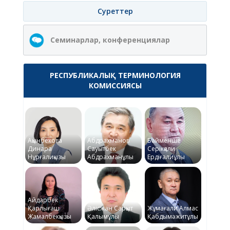
Суреттер
Семинарлар, конференциялар
РЕСПУБЛИКАЛЫҚ ТЕРМИНОЛОГИЯ
КОМИССИЯСЫ
Ақынбекова
Абдрахманов
Байменше
Динара
Сауытбек
Серікқали
Нұрғалиқызы
Абдрахманұлы
Ердіғалиұлы
Айдарбек
Қарлығаш
Әлісжан Сарқыт
Жұмағали Алмас
Жамалбекқызы
Қалымұлы
Қабдымәжитұлы