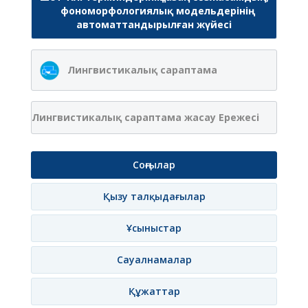
фономорфологиялық модельдерінің
автоматтандырылған жүйесі
Лингвистикалық сараптама
Лингвистикалық сараптама жасау Ережесі
Соңғылар
Қызу талқыдағылар
Ұсыныстар
Сауалнамалар
Құжаттар