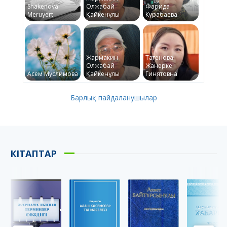
Shakenova
Олжабай
Фарида
Meruyert
Қайкенұлы
Курабаева
Жармакин
Татенова
Олжабай
Жанерке
Асем Муслимова
Қайкенұлы
Гинятовна
Барлық пайдаланушылар
КІТАПТАР