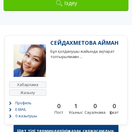
Іздеу
СЕЙДАХМЕТОВА АЙМАН
Бұл қолданушы жайында ақпарат
толтырылмаған ...
Хабарлама
Жазылу
Профиль
0
1
0
0
E-MAIL
Пост
Ұсыныс
Сауалнама
Құжат
0 жазылушы
Шет тілі терминдерінің қазақ сөзжасамдық,