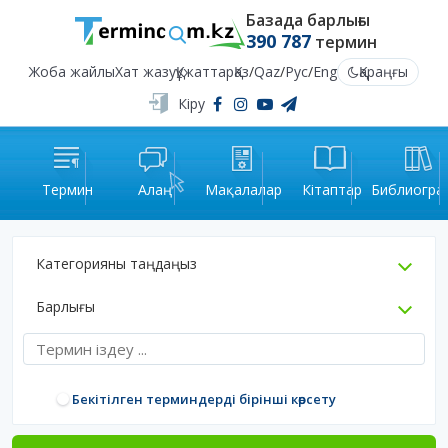
Базада барлығы
390 787
термин
Жоба жайлы
Хат жазу
Құжаттар
Қаз
/
Qaz
/
Рус
/
Eng
Қараңғы
Кіру
Термин
Алаң
Мақалалар
Кітаптар
Библиогра
Категорияны таңдаңыз
Барлығы
Бекітілген терминдерді бірінші көрсету