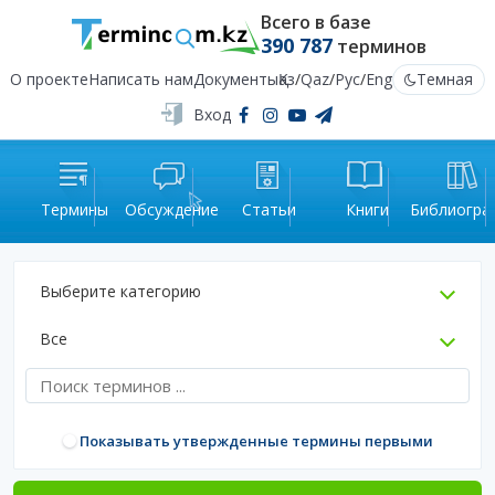
Всего в базе
390 787
терминов
О проекте
Написать нам
Документы
Қаз
/
Qaz
/
Рус
/
Eng
Темная
Вход
Термины
Обсуждение
Статьи
Книги
Библиогра
Выберите категорию
Все
Показывать утвержденные термины первыми