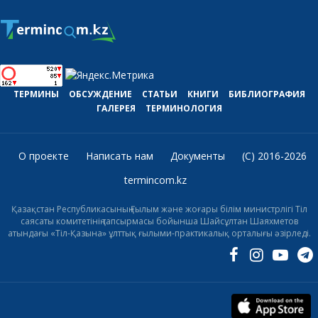
ТЕРМИНЫ
ОБСУЖДЕНИЕ
СТАТЬИ
КНИГИ
БИБЛИОГРАФИЯ
ГАЛЕРЕЯ
ТЕРМИНОЛОГИЯ
О проекте
Написать нам
Документы
(C) 2016-2026
termincom.kz
Қазақстан Республикасының Ғылым және жоғары білім министрлігі Тіл
саясаты комитетінің тапсырмасы бойынша Шайсұлтан Шаяхметов
атындағы «Тіл-Қазына» ұлттық ғылыми-практикалық орталығы әзірледі.