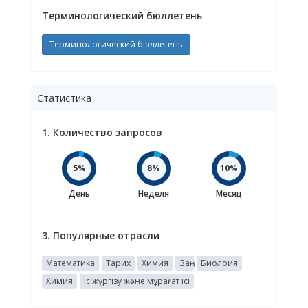
Терминологический бюллетень
Терминологический бюллетень
Статистика
1. Количество запросов
5%
8%
10%
День
Неделя
Месяц
3. Популярные отрасли
Математика
Тарих
Химия
Заң
Биолоия
Химия
Іс жүргізу және мұрағат ісі