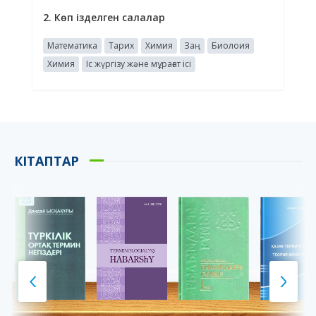
2. Көп ізделген салалар
Математика
Тарих
Химия
Заң
Биолоия
Химия
Іс жүргізу және мұрағат ісі
КІТАПТАР