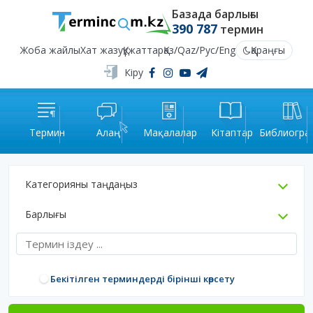
Базада барлығы
390 787
термин
Жоба жайлы
Хат жазу
Құжаттар
Қаз
/
Qaz
/
Рус
/
Eng
Қараңғы
Кіру
Термин
Алаң
Мақалалар
Кітаптар
Библиогра
Категорияны таңдаңыз
Барлығы
Бекітілген терминдерді бірінші көрсету