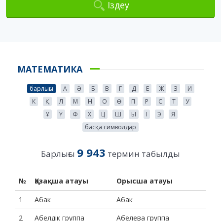
Іздеу
МАТЕМАТИКА
барлығы
А
Ә
Б
В
Г
Д
Е
Ж
З
И
К
Қ
Л
М
Н
О
Ө
П
Р
С
Т
У
Ұ
Ү
Ф
Х
Ц
Ш
Ы
І
Э
Я
басқа символдар
9 943
Барлығы
термин табылды
№
Қазақша атауы
Орысша атауы
1
Абак
Абак
2
Абелдік группа
Абелева группа