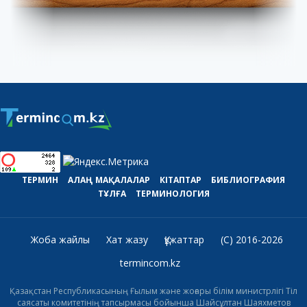
ТЕРМИН
АЛАҢ
МАҚАЛАЛАР
КІТАПТАР
БИБЛИОГРАФИЯ
ТҰЛҒА
ТЕРМИНОЛОГИЯ
Жоба жайлы
Хат жазу
Құжаттар
(C) 2016-2026
termincom.kz
Қазақстан Республикасының Ғылым және жоғары білім министрлігі Тіл
саясаты комитетінің тапсырмасы бойынша Шайсұлтан Шаяхметов