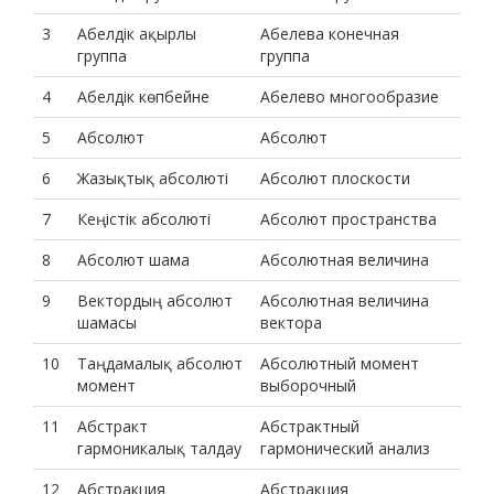
3
Абелдік ақырлы
Абелева конечная
группа
группа
4
Абелдік көпбейне
Абелево многообразие
5
Абсолют
Абсолют
6
Жазықтық абсолюті
Абсолют плоскости
7
Кеңістік абсолюті
Абсолют пространства
8
Абсолют шама
Абсолютная величина
9
Вектордың абсолют
Абсолютная величина
шамасы
вектора
10
Таңдамалық абсолют
Абсолютный момент
момент
выборочный
11
Абстракт
Абстрактный
гармоникалық талдау
гармонический анализ
12
Абстракция
Абстракция