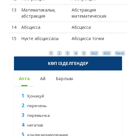
13
Математикалық
Абстракция
абстракция
математическая
14
Абсцисса
Абсцисса
15
Нүкте абсциссасы
Абсцисса точки
1
2
3
4
5
662
663
Next
КӨП ІЗДЕЛГЕНДЕР
Апта
Ай
Барлығы
Қонақүй
перечень
перемычка
негатив
кондиционирование