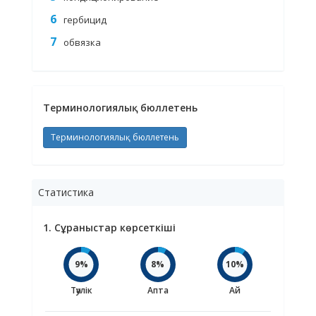
гербицид
обвязка
Терминологиялық бюллетень
Терминологиялық бюллетень
Статистика
1. Сұраныстар көрсеткіші
9%
8%
10%
Тәулік
Апта
Ай