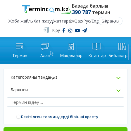
Базада барлығы
390 787
термин
Жоба жайлы
Хат жазу
Құжаттар
Қаз
/
Qaz
/
Рус
/
Eng
Қараңғы
Кіру
Термин
Алаң
Мақалалар
Кітаптар
Библиогра
Категорияны таңдаңыз
Барлығы
Бекітілген терминдерді бірінші көрсету