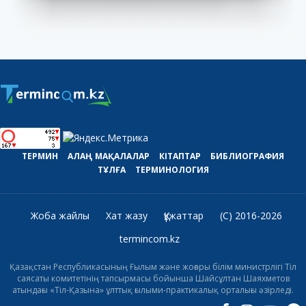
ТЕРМИН
АЛАҢ
МАҚАЛАЛАР
КІТАПТАР
БИБЛИОГРАФИЯ
ТҰЛҒА
ТЕРМИНОЛОГИЯ
Жоба жайлы
Хат жазу
Құжаттар
(C) 2016-2026
termincom.kz
Қазақстан Республикасының Ғылым және жоғары білім министрлігі Тіл
саясаты комитетінің тапсырмасы бойынша Шайсұлтан Шаяхметов
атындағы «Тіл-Қазына» ұлттық ғылыми-практикалық орталығы әзірледі.