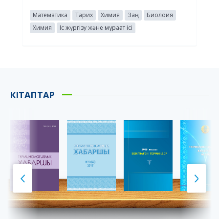
Математика
Тарих
Химия
Заң
Биолоия
Химия
Іс жүргізу және мұрағат ісі
КІТАПТАР