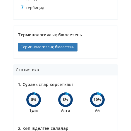
гербицид
Терминологиялық бюллетень
Терминологиялық бюллетень
Статистика
1. Сұраныстар көрсеткіші
5%
8%
10%
Тәулік
Апта
Ай
2. Көп ізделген салалар