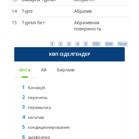
14
Түрпі
Абразив
15
Түрпілі бет
Абразивная
поверхность
1
2
3
4
5
895
896
Next
КӨП ІЗДЕЛГЕНДЕР
Апта
Ай
Барлығы
Қонақүй
перечень
перемычка
негатив
кондиционирование
диафрагма