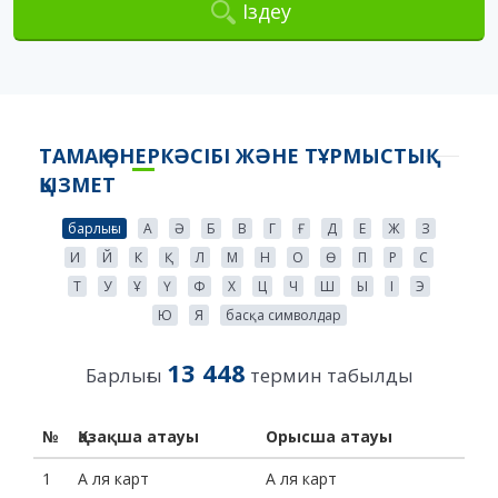
Іздеу
ТАМАҚ ӨНЕРКӘСІБІ ЖӘНЕ ТҰРМЫСТЫҚ
ҚЫЗМЕТ
барлығы
А
Ә
Б
В
Г
Ғ
Д
Е
Ж
З
И
Й
К
Қ
Л
М
Н
О
Ө
П
Р
С
Т
У
Ұ
Ү
Ф
Х
Ц
Ч
Ш
Ы
І
Э
Ю
Я
басқа символдар
13 448
Барлығы
термин табылды
№
Қазақша атауы
Орысша атауы
1
А ля карт
А ля карт