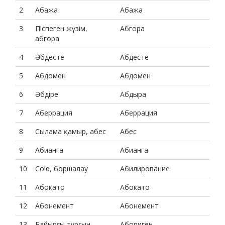
2
Абажа
Абажа
3
Піспеген жүзім,
Абгора
абгора
4
Әбдесте
Абдесте
5
Абдомен
Абдомен
6
Әбдіре
Абдыра
7
Аберрация
Аберрация
8
Сылама қамыр, абес
Абес
9
Абианга
Абианга
10
Сою, боршалау
Абилирование
11
Абокато
Абокато
12
Абонемент
Абонемент
13
Байырғы тұрғын
Абориген