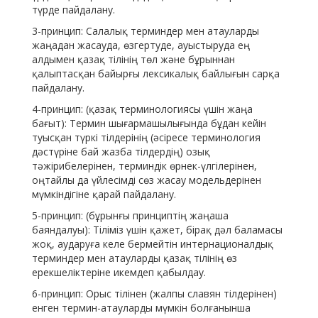
түрде пайдалану.
3-принцип: Салалық терминдер мен атауларды
жаңадан жасауда, өзгертуде, ауыстыруда ең
алдымен қазақ тілінің төл және бұрыннан
қалыптасқан байырғы лексикалық байлығын сарқа
пайдалану.
4-принцип: (қазақ терминологиясы үшін жаңа
бағыт): Термин шығармашылығында бұдан кейін
туысқан түркі тілдерінің (әсіресе терминология
дәстүріне бай жазба тілдердің) озық
тәжірибелерінен, терминдік өрнек-үлгілерінен,
оңтайлы да үйлесімді сөз жасау модельдерінен
мүмкіндігіне қарай пайдалану.
5-принцип: (бұрынғы принциптің жаңаша
баяндалуы): Тіліміз үшін қажет, бірақ дәл баламасы
жоқ, аударуға келе бермейтін интернационалдық
терминдер мен атауларды қазақ тілінің өз
ерекшеліктеріне икемдеп қабылдау.
6-принцип: Орыс тілінен (жалпы славян тілдерінен)
енген термин-атауларды мүмкін болғанынша