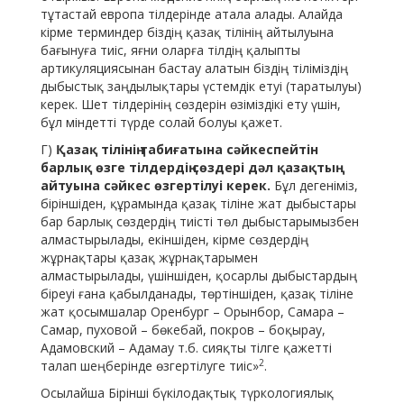
тұтастай европа тілдерінде атала алады. Алайда
кірме терминдер біздің қазақ тілінің айтылуына
бағынуға тиіс, яғни оларға тілдің қалыпты
артикуляциясынан бастау алатын біздің тіліміздің
дыбыстық заңдылықтары үстемдік етуі (таратылуы)
керек. Шет тілдерінің сөздерін өзіміздікі ету үшін,
бұл міндетті түрде солай болуы қажет.
Г)
Қазақ тілінің табиғатына
сәйкеспейтін
барлық өзге тілдердің сөздері дәл қазақтың
айтуына сәйкес өзгертілуі керек.
Бұл дегеніміз,
біріншіден, құрамында қазақ тіліне жат дыбыстары
бар барлық сөздердің тиісті төл дыбыстарымызбен
алмастырылады, екіншіден, кірме сөздердің
жұрнақтары қазақ жұрнақтарымен
алмастырылады, үшіншіден, қосарлы дыбыстардың
біреуі ғана қабылданады, төртіншіден, қазақ тіліне
жат қосымшалар Оренбург – Орынбор, Самара –
Самар, пуховой – бөкебай, покров – боқырау,
Адамовский – Адамау т.б. сияқты тілге қажетті
2
талап шеңберінде өзгертілуге тиіс»
.
Осылайша Бірінші бүкілодақтық түркологиялық