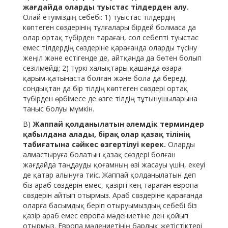
жағдайда оларды туыстас тілдерден алу.
Олай етуіміздің себебі: 1) туыстас тілдердің
көптеген сөздерінің тұлғалары бірдей болмаса да
олар ортақ түбірден тараған, сол себепті туыстас
емес тілдердің сөздеріне қарағанда оларды түсіну
жеңіл және естігенде де, айтқанда да бөтен болып
сезілмейді; 2) түркі халықтары қашанда өзара
қарым-қатынаста болған және бола да береді,
сондықтан да бір тілдің көптеген сөздері ортақ
түбірден өрбімесе де өзге тілдің тұтынушыларына
таныс болуы мүмкін.
В)
Жаппай қолданылатын әлемдік терминдер
қабылдана алады, бірақ олар қазақ тілінің
табиғатына сәйкес өзгертілуі керек.
Оларды
алмастыруға болатын қазақ сөздері болған
жағдайда таңдауды қоғамның өзі жасауы үшін, екеуі
де қатар алынуға тиіс. Жаппай қолданылатын деп
біз араб сөздерін емес, қазіргі кең тараған европа
сөздерін айтып отырмыз. Араб сөздеріне қарағанда
оларға басымдық беріп отыруымыздың себебі біз
қазір араб емес европа мәдениетіне ден қойып
отырмыз. Европа мәдениетінің барлық жетістіктері