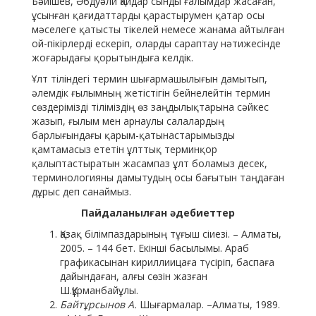
Бәйішев, Әбдуәли Қайдар сынды ғалымдар жасаған,
ұсынған қағидаттарды қарастырумен қатар осы
мәселеге қатысты тікелей немесе жанама айтылған
ой-пікірлерді ескеріп, оларды сараптау нәтижесінде
жоғарыдағы қорытындыға келдік.
Ұлт тіліндегі термин шығармашылығын дамытып,
әлемдік ғылымның жетістігін бейнелейтін термин
сөздерімізді тіліміздің өз заңдылықтарына сәйкес
жазып, ғылым мен арнаулы салалардың
барлығындағы қарым-қатынастарымызды
қамтамасыз ететін ұлттық терминқор
қалыптастыратын жасампаз ұлт боламыз десек,
терминологияны дамытудың осы бағытын таңдаған
дұрыс деп санаймыз.
Пайдаланылған әдебиеттер
Қазақ білімпаздарының тұғыш сіиезі. – Алматы,
2005. – 144 бет. Екінші басылымы. Араб
графикасынан кириллиицаға түсіріп, баспаға
дайындаған, алғы сөзін жазған
Ш.Құрманбайұлы.
Байтұрсынов А.
Шығармалар. –Алматы, 1989.