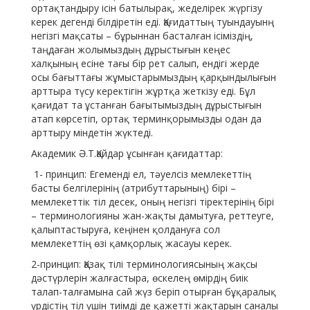
ортақтандыру ісін батылырақ, жеделірек жүргізу
керек дегенді білдіретін еді. Қағидаттың туындауынң
негізгі мақсаты – бұрыннан басталған ісіміздің,
таңдаған жолымыздың дұрыстығын кеңес
халқының есіне тағы бір рет салып, ендігі жерде
осы бағыттағы жұмыстарымыздың қарқындылығын
арттыра түсу керектігін жұртқа жеткізу еді. Бұл
қағидат та ұстанған бағытымыздың дұрыстығын
атап көрсетіп, ортақ терминқорымызды одан да
арттыру міндетін жүктеді.
Академик Ә.Т.Қайдар ұсынған қағидаттар:
1- принцип: Егеменді ел, тәуелсіз мемлекеттің
басты белгілерінің (атрибуттарының) бірі –
мемлекеттік тіл десек, оның негізгі тіректерінің бірі
– терминологияны жан-жақты дамытуға, реттеуге,
қалыптастыруға, кеңінен қолдануға сол
мемлекеттің өзі қамқорлық жасауы керек.
2-принцип: Қазақ тілі терминологиясының жақсы
дәстүрлерін жалғастыра, өскелең өмірдің биік
талап-талғамына сай жүз беріп отырған бұқаралық
үрдістің тіл үшін тиімді де қажетті жақтарын саналы