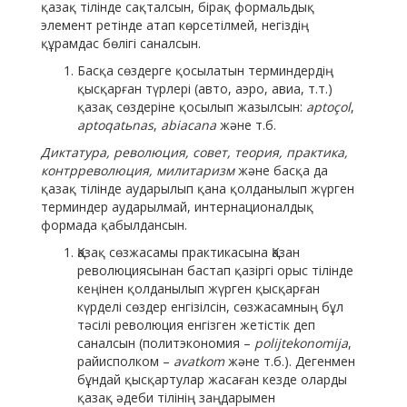
қазақ тілінде сақталсын, бірақ формальдық
элемент ретінде атап көрсетілмей, негіздің
құрамдас бөлігі саналсын.
Басқа сөздерге қосылатын терминдердің
қысқарған түрлері (авто, аэро, авиа, т.т.)
қазақ сөздеріне қосылып жазылсын:
aptoçol
,
aptoqatьnas
,
abiacana
және т.б.
Диктатура, революция, совет, теория, практика,
контрреволюция, милитаризм
және басқа да
қазақ тілінде аударылып қана қолданылып жүрген
терминдер аударылмай, интернационалдық
формада қабылдансын.
Қазақ сөзжасамы практикасына Қазан
революциясынан бастап қазіргі орыс тілінде
кеңінен қолданылып жүрген қысқарған
күрделі сөздер енгізілсін, сөзжасамның бұл
тәсілі революция енгізген жетістік деп
саналсын (политэкономия –
polijtekonomija
,
райисполком –
avatkom
және т.б.). Дегенмен
бұндай қысқартулар жасаған кезде оларды
қазақ әдеби тілінің заңдарымен