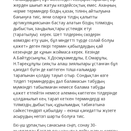
жерден шығып жатуы кездейсоқтық емес. Ахаңның
«кірме терминдер біздің қазақ тілінің айтылуына
бағынуға тиіс, яғни оларға тілдің қалыпты
артикуляциясынан бастау алатын біздің тіліміздің
дыбыстық заңдылықтары үстемдік етуі
(таратылуы) керек. Шет тілдерінің сөздерін
өзіміздікі ету үшін, бұл міндетті түрде солай болуы
қажет» деген пікірі термин қабылдаудың қай
кезеңінде де құнын жоймаса керек. Кезінде
А.Байтұрсынұлы, Х.Досмұхамедұлы, Е.Омарұлы,
Н.Төреқұлұлы сияқты алаш зиялылары ұстанған бұл
қағидат бүгін де көптеген тілші-ғалымдар
тарапынан қолдау тауып отыр. Сондықтан өзге
тілдегі терминдердің дәл баламасын табудың
мүмкіндігі табылмаған немесе балама табуды
қажет етпейтін немесе әлемнің көптеген тілдерінде
қолданылып кең тарап кеткен терминдерді өз
тіліміздің дыбыстық-құрылымдық табиғатына
сәйкестендіріп қабылдау – екінші қағидатты жүзеге
асырудың негізгі шарты болуға тиіс.
Екі-үш ұрпақтың санасына сіңіп, сонау 30-
жылдардан бастап осы уақытқа дейін жарық көрген