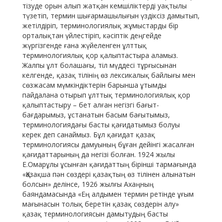
тізуде орын алып жатқан кемшіліктерді уақтылы
түзетіп, термин шығармашылығын үздіксіз дамытып,
жетілдіріп, терминологиялық жұмыстарды бір
орталықтан үйлестіріп, кәсіптік деңгейде
жүргізгенде ғана жүйеленген ұлттық
терминологиялық қор қалыптастыра аламыз.
Жалпы ұлт болашағы, тіл мүддесі тұрғысынан
келгенде, қазақ тілінің өз лексикалық байлығы мен
сөзжасам мүмкіндіктерін барынша ұтымды
пайдалана отырып ұлттық терминологиялық қор
қалыптастыру – бет алған негізгі бағыт-
бағдарымыз, ұстанатын басым бағытымыз,
терминологиядағы басты қағидатымыз болуы
керек деп санаймыз. Бұл қағидат қазақ
терминологиясы дамуының бұған дейінгі жасалған
қағидаттарының да негізі болған. 1924 жылы
Е.Омарұлы ұсынған қағидаттың бірінші тармағында
«Қазақша пән сөздері қазақтың өз тілінен алынатын
болсын» делінсе, 1926 жылғы Ахаңның
баяндамасында «Ең алдымен термин ретінде ұғым
мағынасын толық беретін қазақ сөздерін алу»
қазақ терминологиясын дамытудың басты