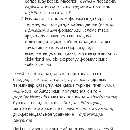
қолданбау керек. Мәселен,
berilis
– передача,
kөpkil
– многоугольник,
toqьma
– текстиль,
tә
ç
irijbe
– практика, т.б.
Есім және етістік-есім формасында берілген
терминдер сол күйінде қабылдансын (
изация,
ификация, ация
формальдық элементтері
арқылы жасалған «машинизация»,
«электрификация», «объективация» сынды
каузативтік формасы бар сөздерді
ескермегенде; олар қазақтың macijnalandьruv,
elektirlendiryv, obijektiptenyv формаларына
сәйкес келеді).
-ский, -ный
жұрнақтарымен аяқталатын сын
есімдерден жасалған анықтауыш халықаралық
терминдер қазақ тілінде қысқа түрінде, яғни
–ский,
-ный
-сыз қабылдансын: популярная книга –
popular kitap
; абсолютная величина –
absolut cama
;
буржуазная идеология –
burçuas ijdeologija
;
экстенсивное хозяйство –
ekstensijp caruvacьlьq
,
дифференциальное уравнение –
dijperensijal
teңgerme
.
Негіздегі
к
әрпін
ч
әрпіне айналдыру арқылы
–ский