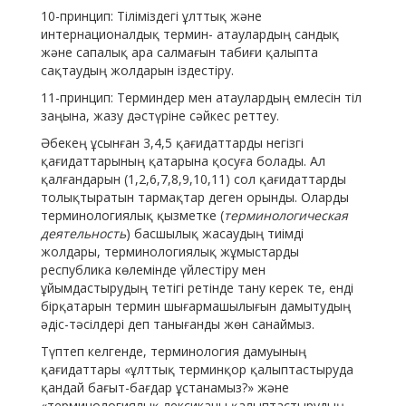
10-принцип: Тіліміздегі ұлттық және
интернационалдық термин- атаулардың сандық
және сапалық ара салмағын табиғи қалыпта
сақтаудың жолдарын іздестіру.
11-принцип: Терминдер мен атаулардың емлесін тіл
заңына, жазу дәстүріне сәйкес реттеу.
Әбекең ұсынған 3,4,5 қағидаттарды негізгі
қағидаттарының қатарына қосуға болады. Ал
қалғандарын (1,2,6,7,8,9,10,11) сол қағидаттарды
толықтыратын тармақтар деген орынды. Оларды
терминологиялық қызметке (
терминологическая
деятельность
) басшылық жасаудың тиімді
жолдары, терминологиялық жұмыстарды
республика көлемінде үйлестіру мен
ұйымдастырудың тетігі ретінде тану керек те, енді
бірқатарын термин шығармашылығын дамытудың
әдіс-тәсілдері деп танығанды жөн санаймыз.
Түптеп келгенде, терминология дамуының
қағидаттары «ұлттық терминқор қалыптастыруда
қандай бағыт-бағдар ұстанамыз?» және
«терминологиялық лексиканы қалыптастырудың