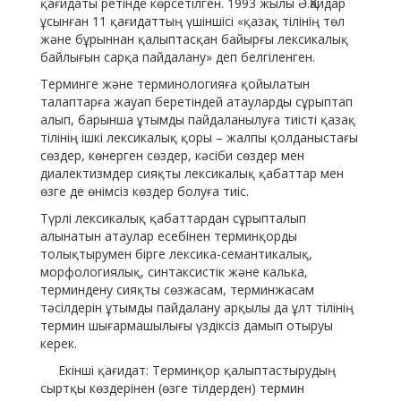
қағидаты ретінде көрсетілген. 1993 жылы Ә.Қайдар
ұсынған 11 қағидаттың үшіншісі «қазақ тілінің төл
және бұрыннан қалыптасқан байырғы лексикалық
байлығын сарқа пайдалану» деп белгіленген.
Терминге және терминологияға қойылатын
талаптарға жауап беретіндей атауларды сұрыптап
алып, барынша ұтымды пайдаланылуға тиісті қазақ
тілінің ішкі лексикалық қоры – жалпы қолданыстағы
сөздер, көнерген сөздер, кәсіби сөздер мен
диалектизмдер сияқты лексикалық қабаттар мен
өзге де өнімсіз көздер болуға тиіс.
Түрлі лексикалық қабаттардан сұрыпталып
алынатын атаулар есебінен терминқорды
толықтырумен бірге лексика-семантикалық,
морфологиялық, синтаксистік және калька,
терминдену сияқты сөзжасам, терминжасам
тәсілдерін ұтымды пайдалану арқылы да ұлт тілінің
термин шығармашылығы үздіксіз дамып отыруы
керек.
Екінші қағидат: Терминқор қалыптастырудың
сыртқы көздерінен (өзге тілдерден) термин