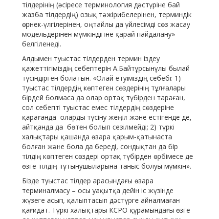
тілдерінің (әсіресе терминология дәстүріне бай
жазба тілдердің) озық тәжірибелерінен, терминдік
өрнек-үлгілерінен, оңтайлы да үйлесімді сөз жасау
модельдерінен мүмкіндігіне қарай пайдалану»
белгіленеді.
Алдымен туыстас тілдерден термин іздеу
қажеттігіміздің себептерін А.Байтұрсынұлы былай
түсіндірген болатын. «Олай етуіміздің себебі: 1)
туыстас тілдердің көптеген сөздерінің тұлғалары
бірдей болмаса да олар ортақ түбірден тараған,
сол себепті туыстас емес тілдердің сөздеріне
қарағанда оларды түсіну жеңіл және естігенде де,
айтқанда да бөтен болып сезілмейді; 2) түркі
халықтары қашанда өзара қарым-қатынаста
болған және бола да береді, сондықтан да бір
тілдің көптеген сөздері ортақ түбірден өрбімесе де
өзге тілдің тұтынушыларына таныс болуы мүмкін».
Бізде туыстас тілдер арасындағы өзара
терминалмасу – осы уақытқа дейін іс жүзінде
жүзеге асып, қалыптасып дәстүрге айналмаған
қағидат. Түркі халықтары КСРО құрамындағы өзге