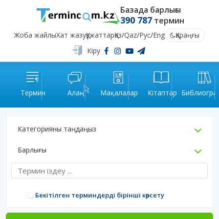
Базада барлығы
390 787
термин
Жоба жайлы
Хат жазу
Құжаттар
Қаз
/
Qaz
/
Рус
/
Eng
Қараңғы
Кіру
Термин
Алаң
Мақалалар
Кітаптар
Библиогра
Категорияны таңдаңыз
Барлығы
Бекітілген терминдерді бірінші көрсету