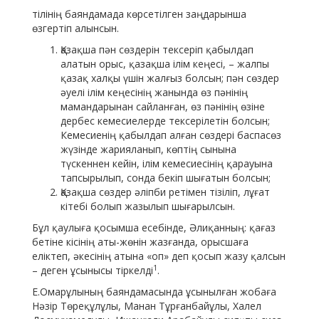
тілінің баяндамада көрсетілген заңдарынша
өзгертіп алынсын.
Қазақша пән сөздерін тексеріп қабылдап
алатын орыс, қазақша ілім кеңесі, – жалпы
қазақ халқы үшін жалғыз болсын; пән сөздер
әуелі ілім кеңесінің жанында өз пәнінің
мамандарынан сайланған, өз пәнінің өзіне
дербес кемесиелерде тексерілетін болсын;
Кемесиенің қабылдап алған сөздері баспасөз
жүзінде жарияланып, көптің сынына
түскеннен кейін, ілім кемесиесінің қарауына
тапсырылып, сонда бекіп шығатын болсын;
Қазақша сөздер әліпби ретімен тізіліп, лұғат
кітебі болып жазылып шығарылсын.
Бұл қаулыға қосымша есебінде, Әлиқанның: қағаз
бетіне кісінің аты-жөнін жазғанда, орысшаға
еліктеп, әкесінің атына «оп» деп қосып жазу қалсын
1
– деген ұсынысы тіркелді
.
Е.Омарұлының баяндамасында ұсынылған жобаға
Нәзір Төреқұлұлы, Манан Тұрғанбайұлы, Халел