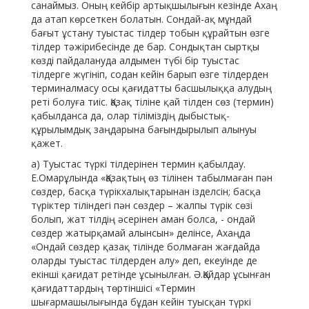
санаймыз. Оның кейбір артықшылығын кезінде Ахаң
да атап көрсеткен болатын. Сондай-ақ мұндай
бағыт ұстану туыстас тілдер тобын құрайтын өзге
тілдер тәжірибесінде де бар. Сондықтан сыртқы
көзді пайдалануда алдымен түбі бір туыстас
тілдерге жүгініп, содан кейін барып өзге тілдерден
терминалмасу осы қағидатты басшылыққа алудың
реті болуға тиіс. Қазақ тіліне қай тілден сөз (термин)
қабылданса да, олар тіліміздің дыбыстық-
құрылымдық заңдарына бағындырылып алынуы
қажет.
а) Туыстас түркі тілдерінен термин қабылдау.
Е.Омарұлында «Қазақтың өз тілінен табылмаған пән
сөздер, басқа түрікхалықтарынан ізделсін; басқа
түріктер тіліндегі пән сөздер – жалпы түрік сөзі
болып, жат тілдің әсерінен аман болса, - ондай
сөздер жатырқамай алынсын» делінсе, Ахаңда
«Ондай сөздер қазақ тілінде болмаған жағдайда
оларды туыстас тілдерден алу» деп, екеуінде де
екінші қағидат ретінде ұсынылған. Ә.Қайдар ұсынған
қағидаттардың төртіншісі «Термин
шығармашылығында бұдан кейін туысқан түркі