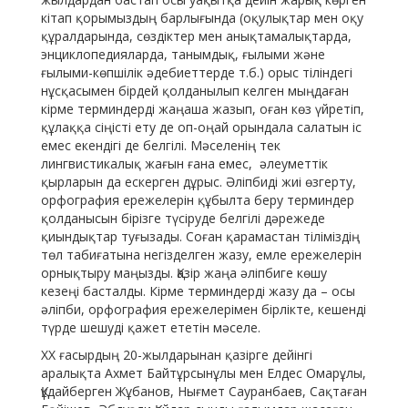
кітап қорымыздың барлығында (оқулықтар мен оқу
құралдарында, сөздіктер мен анықтамалықтарда,
энциклопедияларда, танымдық, ғылыми және
ғылыми-көпшілік әдебиеттерде т.б.) орыс тіліндегі
нұсқасымен бірдей қолданылып келген мыңдаған
кірме терминдерді жаңаша жазып, оған көз үйретіп,
құлаққа сіңісті ету де оп-оңай орындала салатын іс
емес екендігі де белгілі. Мәселенің тек
лингвистикалық жағын ғана емес, әлеуметтік
қырларын да ескерген дұрыс. Әліпбиді жиі өзгерту,
орфография ережелерін құбылта беру терминдер
қолданысын бірізге түсіруде белгілі дәрежеде
қиындықтар туғызады. Соған қарамастан тіліміздің
төл табиғатына негізделген жазу, емле ережелерін
орнықтыру маңызды. Қазір жаңа әліпбиге көшу
кезеңі басталды. Кірме терминдерді жазу да – осы
әліпби, орфография ережелерімен бірлікте, кешенді
түрде шешуді қажет ететін мәселе.
ХХ ғасырдың 20-жылдарынан қазірге дейінгі
аралықта Ахмет Байтұрсынұлы мен Елдес Омарұлы,
Құдайберген Жұбанов, Нығмет Сауранбаев, Сақтаған