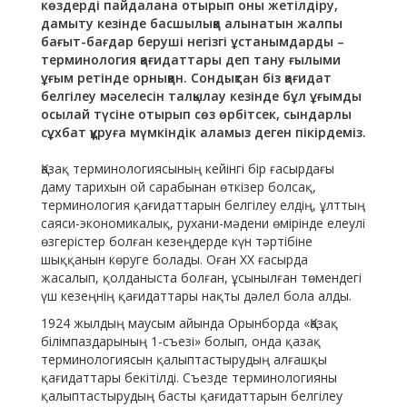
көздерді пайдалана отырып оны жетілдіру,
дамыту кезінде басшылыққа алынатын жалпы
бағыт-бағдар беруші негізгі ұстанымдарды –
терминология қағидаттары деп тану ғылыми
ұғым ретінде орныққан. Сондықтан біз қағидат
белгілеу мәселесін талқылау кезінде бұл ұғымды
осылай түсіне отырып сөз өрбітсек, сындарлы
сұхбат құруға мүмкіндік аламыз деген пікірдеміз.
Қазақ терминологиясының кейінгі бір ғасырдағы
даму тарихын ой сарабынан өткізер болсақ,
терминология қағидаттарын белгілеу елдің, ұлттың
саяси-экономикалық, рухани-мәдени өмірінде елеулі
өзгерістер болған кезеңдерде күн тәртібіне
шыққанын көруге болады. Оған ХХ ғасырда
жасалып, қолданыста болған, ұсынылған төмендегі
үш кезеңнің қағидаттары нақты дәлел бола алды.
1924 жылдың маусым айында Орынборда «Қазақ
білімпаздарының 1-съезі» болып, онда қазақ
терминологиясын қалыптастырудың алғашқы
қағидаттары бекітілді. Съезде терминологияны
қалыптастырудың басты қағидаттарын белгілеу