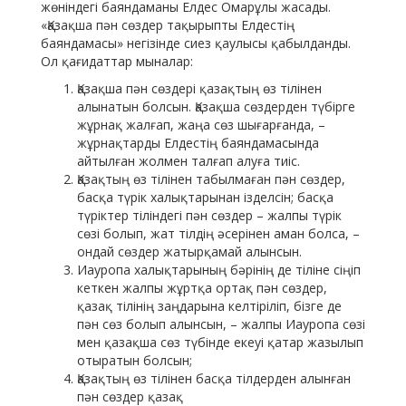
жөніндегі баяндаманы Елдес Омарұлы жасады.
«Қазақша пән сөздер тақырыпты Елдестің
баяндамасы» негізінде сиез қаулысы қабылданды.
Ол қағидаттар мыналар:
Қазақша пән сөздері қазақтың өз тілінен
алынатын болсын. Қазақша сөздерден түбірге
жұрнақ жалғап, жаңа сөз шығарғанда, –
жұрнақтарды Елдестің баяндамасында
айтылған жолмен талғап алуға тиіс.
Қазақтың өз тілінен табылмаған пән сөздер,
басқа түрік халықтарынан ізделсін; басқа
түріктер тіліндегі пән сөздер – жалпы түрік
сөзі болып, жат тілдің әсерінен аман болса, –
ондай сөздер жатырқамай алынсын.
Иауропа халықтарының бәрінің де тіліне сіңіп
кеткен жалпы жұртқа ортақ пән сөздер,
қазақ тілінің заңдарына келтіріліп, бізге де
пән сөз болып алынсын, – жалпы Иауропа сөзі
мен қазақша сөз түбінде екеуі қатар жазылып
отыратын болсын;
Қазақтың өз тілінен басқа тілдерден алынған
пән сөздер қазақ