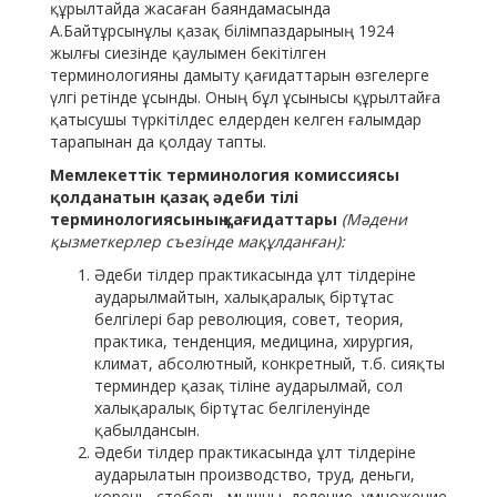
құрылтайда жасаған баяндамасында
А.Байтұрсынұлы қазақ білімпаздарының 1924
жылғы сиезінде қаулымен бекітілген
терминологияны дамыту қағидаттарын өзгелерге
үлгі ретінде ұсынды. Оның бұл ұсынысы құрылтайға
қатысушы түркітілдес елдерден келген ғалымдар
тарапынан да қолдау тапты.
Мемлекеттік терминология комиссиясы
қолданатын қазақ әдеби тілі
терминологиясының қағидаттары
(Мәдени
қызметкерлер съезінде мақұлданған):
Әдеби тілдер практикасында ұлт тілдеріне
аударылмайтын, халықаралық біртұтас
белгілері бар революция, совет, теория,
практика, тенденция, медицина, хирургия,
климат, абсолютный, конкретный, т.б. сияқты
терминдер қазақ тіліне аударылмай, сол
халықаралық біртұтас белгіленуінде
қабылдансын.
Әдеби тілдер практикасында ұлт тілдеріне
аударылатын производство, труд, деньги,
корень, стебель, мышцы, деление, умножение