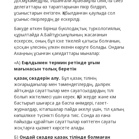
Досмұхамедұлы, Ишанғали Арабайұлы сияқты сиез
делегаттары өз тараптарынан пікір білдіріп,
ұсыныстарын енгізген. Қабылданған қаулыда сол
ұсыныс-пікірлердің де ескерілді.
Бакуде өткен Бірінші бүкілодақтық түркологиялық
құрылтайда А.Байтұрсынұлының жасағанын
ескерсек, оның бұл іске тікелей қатысы болғанын,
қосқан үлесінің үлкен екенін көруге болады. Ондағы
Ахаңның ұсынған қағидаттары мыналар:
«А)
Ең алдымен термин ретінде ұғым
мағынасын толық беретін
қазақ сөздерін алу.
Бұл қазақ тілінің
жоғарыдағылар мен төмендегілердің, дәлірек
айтқанда сауаттылар мен сауатсыздардың тілі
болып жіктелмесі үшін керек. Қай жерде және кім
бастырып шығарса да баспа өнімдері, газет-
журналдар, кітапшалар пайда әкелуі үшін, тіл қалың
көпшілікке түсінікті болуға тиіс. Сонда аз ғана
пайызды құрайтын сауаттылар көптеген сауаты
жоқтарға қызмет көрсете алады.
Б)
Ондай сөздер қазақ тілінде болмаған