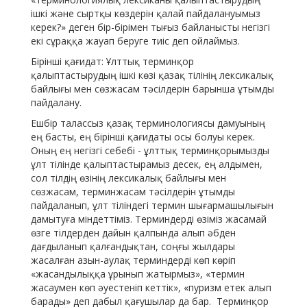
ішкі және сыртқы көздерін қалай пайдалануымыз
керек?» деген бір-бірімен тығыз байланысты негізгі
екі сұраққа жауап беруге тиіс деп ойлаймыз.
Бірінші қағидат: Ұлттық терминқор
қалыптастырудың ішкі көзі қазақ тілінің лексикалық
байлығы мен сөзжасам тәсілдерін барынша ұтымды
пайдалану.
Ешбір талассыз қазақ терминологиясы дамуының
ең басты, ең бірінші қағидаты осы болуы керек.
Оның ең негізгі себебі - ұлттық терминқорымызды
ұлт тілінде қалыптастырамыз десек, ең алдымен,
сол тілдің өзінің лексикалық байлығы мен
сөзжасам, терминжасам тәсілдерін ұтымды
пайдаланып, ұлт тіліндегі термин шығармашылығын
дамытуға міндеттіміз. Терминдерді өзіміз жасамай
өзге тілдерден дайын қалпында алып әбден
дағдыланып қалғандықтан, соңғы жылдары
жасалған азын-аулақ терминдерді көп көріп
«жасандылыққа ұрынып жатырмыз», «термин
жасаумен көп әуестеніп кеттік», «пуризм етек алып
барады» деп дабыл қағушылар да бар. Терминқор