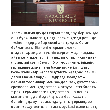
Терминолгия қағидаттарын талқылау барысында
оны бұлжымас заң, нақты ереже, қағида ретінде
түсінетіндер де бар екені анықталды. Соған
байланысты біз нені «терминология
қағидаттары» деп түсініп жүргенімізді нақтылап
айта кету қажеттілігі туындап отыр. «Қағидат»
(принцип) сөзі «белгілі бір теорияның, ілімнің,
ғылымның және тағы басқаның негізгі, шығу
көзі» және «бір нәрсеге қатысты көзқарас, сенім»
деген мағыналарды білдіреді. Қағидат –
ғылыми теориялар мен заңдар, заң құжаттарын,
ережелер мен қағидаттар жасауға негіз болатын
тірек. Терминология қағидаттарына осы екі
мағынаның да бірдей қатысы бар. Қазақ тіл
білімінің даму тарихында ұлттық терминдер
қорын жасау мен қалыптастыру, ішкі және сыртқы