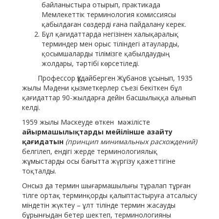
байланыстыра отырып, практикада
Мемлекеттік терминология комиссиясы
қабылдаған сөздерді ғана пайдалану керек.
Бұл қағидаттарда негізінен халықаралық
терминдер мен орыс тіліндегі атауларды,
қосымшаларды тілімізге қабылдаудың
жолдары, тәртібі көрсетіледі.
Профессор Құдайберген Жұбанов ұсынып, 1935
жылы Мәдени қызметкерлер съезі бекіткен бұл
қағидаттар 90-жылдарға дейін басшылыққа алынып
келді.
1959 жылы Мәскеуде өткен мәжілісте
айырмашылықтарды мейілінше азайту
қағидатын
(принцип минимальных расхождений)
белгілеп, ендігі жерде терминологиялық
жұмыстарды осы бағытта жүргізу қажеттігіне
тоқталды.
Онсыз да термин шығармашылығы тұралап тұрған
тілге ортақ терминқорды қалыптастыруға атсалысу
міндетін жүктеу – ұлт тілінде термин жасауды
бұрынғыдан бетер шектеп, терминологияны