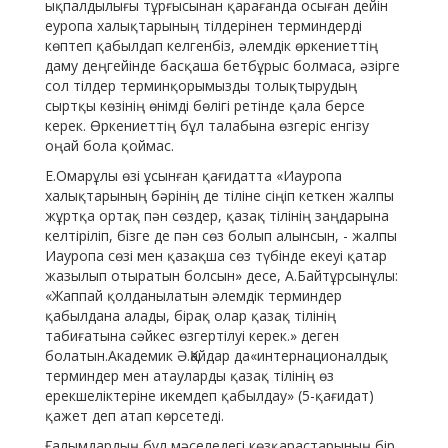
ықпалдылығы тұрғысынан қарағанда осыған дейін
еуропа халықтарының тілдерінен терминдерді
көптеп қабылдап келгенбіз, әлемдік өркениеттің
даму деңгейінде басқаша бетбұрыс болмаса, әзірге
сол тілдер терминқорымызды толықтырудың
сыртқы көзінің өнімді бөлігі ретінде қала берсе
керек. Өркениеттің бұл талабына өзгеріс енгізу
оңай бола қоймас.
Е.Омарұлы өзі ұсынған қағидатта «Иауропа
халықтарының бәрінің де тіліне сіңіп кеткен жалпы
жұртқа ортақ пән сөздер, қазақ тілінің заңдарына
келтіріліп, бізге де пән сөз болып алынсын, - жалпы
Иауропа сөзі мен қазақша сөз түбінде екеуі қатар
жазылып отыратын болсын» десе, А.Байтұрсынұлы:
«Жаппай қолданылатын әлемдік терминдер
қабылдана алады, бірақ олар қазақ тілінің
табиғатына сәйкес өзгертілуі керек.» деген
болатын.Академик Ә.Қайдар да«интернационалдық
терминдер мен атауларды қазақ тілінің өз
ерекшеліктеріне икемдеп қабылдау» (5-қағидат)
қажет деп атап көрсетеді.
Ғалымдардың бұл мәселедегі көзқарастарының бір