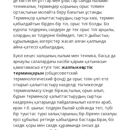
де көптеген ұлттар мен ұлыстар сынды ғылыми-
техникалық терминдер қорының орыс тілімен
ортақтығын молайта беру бағытын ұстанды.
Терминқор қалыптастырудың сыртқы көзі, термин
қабылдайтын бірден-бір тіл, орыс тілі болды. Біз
еуропа тілдерінің сөздерін де тек орыс тілі арқылы,
олардың өз тілдеріне бейімдеп, тиісті дыбыстық-
құрылымдық өзгерістер жасап алған қалпында
айна-қатесіз қабылдадық.
Бүкіл кеңес халқының ғылым мен техника, басқа да
арнаулы салалардағы кәсіби қарым-қатынасын
қаматамасыз етуге тиіс
жалпыкеңестік
терминқорын
(общесоветский
терминологический фонд) да орыс тілін үлгі ете
отырып қалыптастыру көзделді. Нәтижесінде
терминалмасу ісінде біржақтылық орын алып,
бұрын терминқор қалыптастырудың сыртқы
көздерінің қатарында пайдаланылып келген араб,
иран т.б. шығыс тілдерін былай қойғанда тегі, түбі
бір туыстас түркі халықтарының бір-бірінен сөзалуы
ерсі құбылыс ретінде қабылдана бастады.Бірақ біз
сөздік қоры мен сөздік құрамында онсыз да