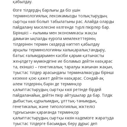
қабылдау.
Өзге тілдердің барлығы да біз үшін
терминологиялық лексикамызды толықтырудың
сыртқы көзі болып табылатыны рас. Алайда оларды
пайдалану мәселесіне келгенде түрлі пікірлер бар.
Біріншісі – ғылымы мен экономикасы жақсы
дамыған ықпалды еуропа мемлекеттерінің
тілдерінен термин сөздерді көптеп қабылдау
арқылы терминологияны халықаралықтандыру,
батыс ғалымдарымен кәсіби қарым-қатынасты
жеңілдету мүмкіндігіне ие боламыз дейтін көзқарас
та, екіншісі – генетикалық таралуы жағынан жақын,
туыстас тілдер арасындағы терминалмасуды бірінші
кезекке қою қажет дейтін көзқарас. Сондай-ақ
әлем тілдерінің бәрін де терминқор
қалыптастырудың сыртқы көзі ретінде бірдей
пайдаланайық дейтін пікір айтушылар да бар. Тілдік
дыбыстық-құрылымдық, ұлттық-танымдық,
генетикалық және типологиялық жіктелісі
тұрғысынан қарағанда терминқор
қалыптастырудың сыртқы көзін кәдемізге жаратуда
туыстас тілдерге басымдық беру дұрыс деп