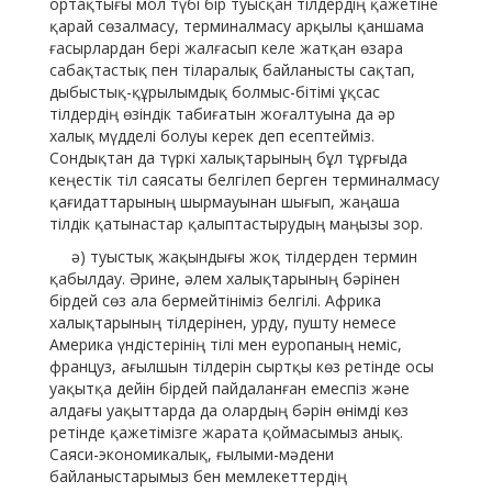
ортақтығы мол түбі бір туысқан тілдердің қажетіне
қарай сөзалмасу, терминалмасу арқылы қаншама
ғасырлардан бері жалғасып келе жатқан өзара
сабақтастық пен тіларалық байланысты сақтап,
дыбыстық-құрылымдық болмыс-бітімі ұқсас
тілдердің өзіндік табиғатын жоғалтуына да әр
халық мүдделі болуы керек деп есептейміз.
Сондықтан да түркі халықтарының бұл тұрғыда
кеңестік тіл саясаты белгілеп берген терминалмасу
қағидаттарының шырмауынан шығып, жаңаша
тілдік қатынастар қалыптастырудың маңызы зор.
ә) туыстық жақындығы жоқ тілдерден термин
қабылдау. Әрине, әлем халықтарының бәрінен
бірдей сөз ала бермейтініміз белгілі. Африка
халықтарының тілдерінен, урду, пушту немесе
Америка үндістерінің тілі мен еуропаның неміс,
француз, ағылшын тілдерін сыртқы көз ретінде осы
уақытқа дейін бірдей пайдаланған емеспіз және
алдағы уақыттарда да олардың бәрін өнімді көз
ретінде қажетімізге жарата қоймасымыз анық.
Саяси-экономикалық, ғылыми-мәдени
байланыстарымыз бен мемлекеттердің