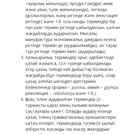
тауарлық мағынада), продукт (өндіріс өнімі
және азық-түлік мағынасында), легенда
(фольклорлық жанр ретінде және аннотация
ретінде) және т.б. осы сынды терминдер бір
пән үшін термин ретінде қабылдансын, қалған
жағдайларда аударылсын. Мысалы,
мануфактура экономикалық дамудың кезеңі
ретінде термин де (аударылмайды), ал тауар
түрі ретінде термин емес (аударылады).
Халықаралық терминдер орыс әдебиетінде
қалай жазылса, сол түрінде қабылданады.
Егер қазақ тілінде кей дыбыстар болмаған
жағдайда (бұл терминдерді беру үшін), олар
қазақ әліпбиі шегіндегі әріптермен
бейнеленеді (форма –
porma
, химия –
gijmija
,
революция –
rebolutsija
және т.б.).
Қазақ тіліне аударылған терминдер (2-
тармақты қара) өзінің ғылыми мазмұнын
сақтаулары қажет. Оларды аудару кезінде
қазақ тілінің грамматикалық ерекшеліктерін
қатаң ескеріп, терминдерді түсініксіз қылып
жіберетін жасанды сөз жасау амалдарын