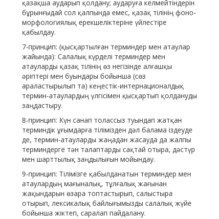
қазақша аударып қолдану; аударуға келмейтіндерін
бұрынғыдай сол қалпында емес, қазақ тілінің фоно-
морфологиялық ерекшеліктеріне үйлестіре
қабылдау.
7-принцип: (қысқартылған терминдер мен атаулар
жайында): Салалық күрделі терминдер мен
атауларды қазақ тілінің өз негізінде алғашқы
әріптері мен буындары бойынша (сөз
араластырылып та) кеңестік-интернационалдық
термин-атаулардың үлгісімен қысқартып қолдануды
заңдастыру.
8-принцип: Күн санап толассыз туындап жатқан
терминдік ұғымдарға тілімізден дәл балама іздеуде
де, термин-атауларды жаңадан жасауда да жалпы
терминдерге тән талаптарды сақтай отыра, дәстүр
мен шарттылық заңдылығын мойындау.
9-принцип: Тілімізге қабылданатын терминдер мен
атаулардың мағыналық, тұлғалық жағынан
жақындарын өзара топтастырып, салыстыра
отырып, лексикалық байлығымызды салалық жүйе
бойынша жіктеп, саралап пайдалану.