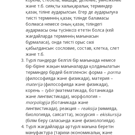
және т.б. сияқты халықаралық терминдер
қазақ тіліне аударылсын. Егер де аударылуға
тиісті терминнің қазақ тілінде баламасы
болмаса немесе оның қазақ тіліндегі
аудармасы оны түсініксіз ететін болса (кей
жағдайларда терминнің мағынасын
бұрмаласа), онда тиісті орыс сөзі
қабылдансын: сословие, состав, клетка, слет
және т.б.
Түрлі пәндерде белгілі бір мағынада немесе
бір-біріне жақын мағыналарда қолданылатын
терминдер бірдей белгіленсін: форма –
porma
(философияда және физикада), материя –
materija
(философияда және физикада),
корень –
tybir
(математикада, ботаникада
және лингвистикада), морфология –
morpologija
(ботаникада және
лингвистикада), реакция –
reaksija
(химияда,
биологияда, саясатта), экскурсия –
ekiskursija
(білім беру саласында және физиологияда).
Түрлі жағдайларда әртүрлі мағына беретін
мануфактура (тарихи-экономикалық және