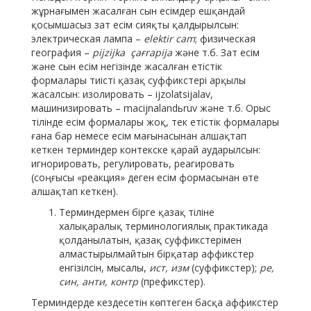
жұрнағымен жасалған сын есімдер ешқандай
қосымшасыз зат есім сияқты қалдырылсын:
электрическая лампа –
elektir cam
; физическая
география –
pijzijka çaғrapija
және т.б. Зат есім
және сын есім негізінде жасалған етістік
формалары тиісті қазақ суффикстері арқылы
жасалсын: изолировать – ijzolatsijalav,
машинизировать – macijnalandьruv және т.б. Орыс
тілінде есім формалары жоқ, тек етістік формалары
ғана бар немесе есім мағынасынан алшақтап
кеткен терминдер контекске қарай аударылсын:
игнорировать, регулировать, реагировать
(соңғысы «реакция» деген есім формасынан өте
алшақтап кеткен).
Терминдермен бірге қазақ тіліне
халықаралық терминологиялық практикада
қолданылатын, қазақ суффикстерімен
алмастырылмайтын бірқатар аффикстер
енгізілсін, мысалы,
ист, изм
(суффикстер);
ре,
син, анти, контр
(префикстер).
Терминдерде кездесетін көптеген басқа аффикстер