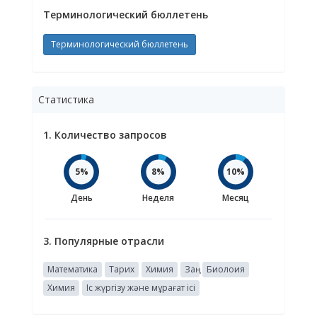
Терминологический бюллетень
Терминологический бюллетень
Статистика
1. Количество запросов
5%
8%
10%
День
Неделя
Месяц
3. Популярные отрасли
Математика
Тарих
Химия
Заң
Биолоия
Химия
Іс жүргізу және мұрағат ісі