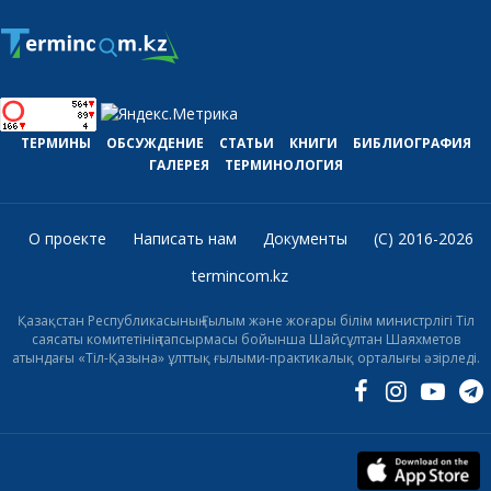
ТЕРМИНЫ
ОБСУЖДЕНИЕ
СТАТЬИ
КНИГИ
БИБЛИОГРАФИЯ
ГАЛЕРЕЯ
ТЕРМИНОЛОГИЯ
О проекте
Написать нам
Документы
(C) 2016-2026
termincom.kz
Қазақстан Республикасының Ғылым және жоғары білім министрлігі Тіл
саясаты комитетінің тапсырмасы бойынша Шайсұлтан Шаяхметов
атындағы «Тіл-Қазына» ұлттық ғылыми-практикалық орталығы әзірледі.