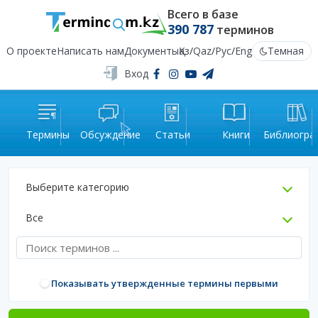
Всего в базе
390 787
терминов
О проекте
Написать нам
Документы
Қаз
/
Qaz
/
Рус
/
Eng
Темная
Вход
Термины
Обсуждение
Статьи
Книги
Библиогра
Выберите категорию
Все
Показывать утвержденные термины первыми