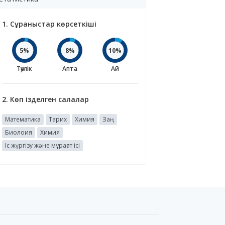
1. Сұраныстар көрсеткіші
5%
8%
10%
Тәулік
Апта
Ай
2. Көп ізделген салалар
Математика
Тарих
Химия
Заң
Биолоия
Химия
Іс жүргізу және мұрағат ісі