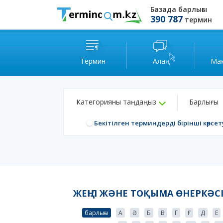
Базада барлығы
390 787
термин
Термин
Алаң
Ма
Категорияны таңдаңыз
Барлығы
Бекітілген терминдерді бірінші көрсет
ЖЕҢІЛ ЖӘНЕ ТОҚЫМА ӨНЕРКӘСІ
барлығы
А
Ә
Б
В
Г
Ғ
Д
Е