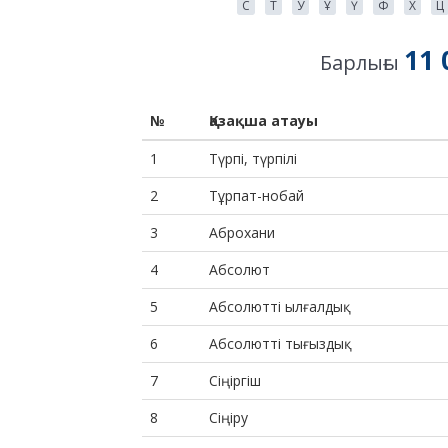
С
Т
У
Ұ
Ү
Ф
Х
Ц
11 
Барлығы
№
Қазақша атауы
1
Түрпі, түрпілі
2
Тұрпат-нобай
3
Аброхани
4
Абсолют
5
Абсолютті ылғалдық
6
Абсолютті тығыздық
7
Сіңіргіш
8
Сіңіру