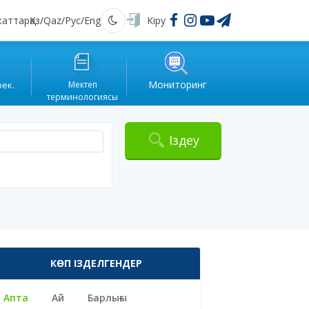
жаттар
Қаз
/
Qaz
/
Рус
/
Eng
Кіру
Қараңғы
Мониторинг
рек.
Мектеп
терминологиясы
Іздеу
КӨП ІЗДЕЛГЕНДЕР
Апта
Ай
Барлығы