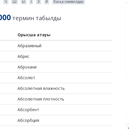
Ч
Ш
Ы
І
Э
Я
басқа символдар
000
термин табылды
Орысша атауы
Абразивный
Абрис
Аброхани
Абсолют
Абсолютная влажность
Абсолютная плотность
Абсорбент
Абсорбция