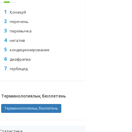
Қонақүй
перечень
перемычка
негатив
кондиционирование
диафрагма
гербицид
Терминологиялық бюллетень
Терминологиялық бюллетень
Статистика