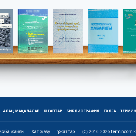
АЛАҢ
МАҚАЛАЛАР
КІТАПТАР
БИБЛИОГРАФИЯ
ТҰЛҒА
ТЕРМИ
Жоба жайлы
Хат жазу
Құжаттар
(C) 2016-2026 termincom.k