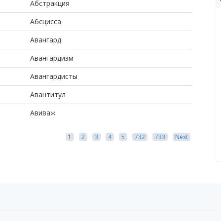
Абстракция
Абсцисса
Авангард
Авангардизм
Авангардисты
Авантитул
Авиваж
1
2
3
4
5
732
733
Next