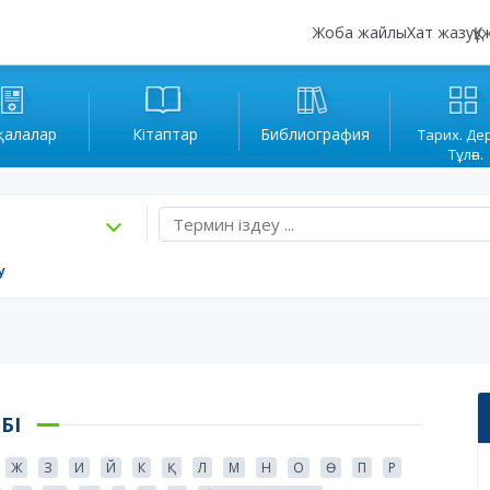
Жоба жайлы
Хат жазу
Құ
қалалар
Кітаптар
Библиография
Тарих. Де
Тұлға.
у
БІ
Ж
З
И
Й
К
Қ
Л
М
Н
О
Ө
П
Р