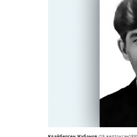
Құдайберген Жұбанов
(19 желтоқсан1899