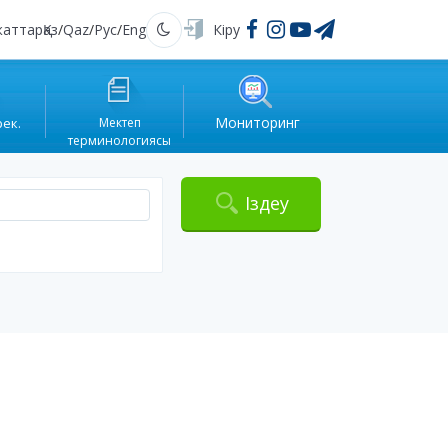
жаттар
Қаз
/
Qaz
/
Рус
/
Eng
Кіру
Қараңғы
Мониторинг
рек.
Мектеп
терминологиясы
Іздеу