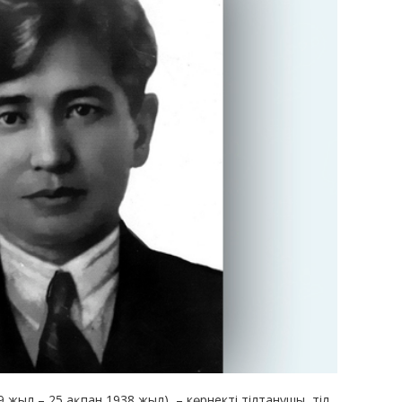
 жыл – 25 ақпан 1938 жыл) – көрнекті тілтанушы, тіл