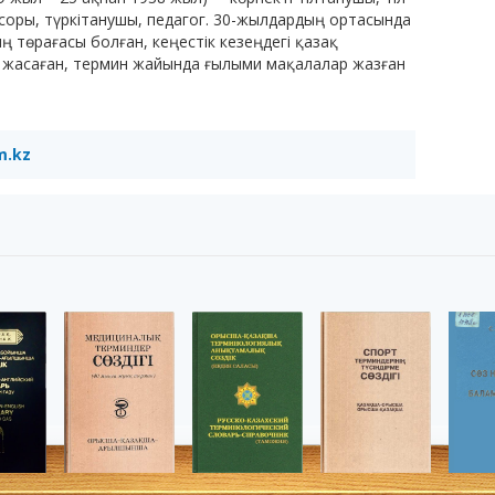
соры, түркітанушы, педагог. 30-жылдардың ортасында
 төрағасы болған, кеңестік кезеңдегі қазақ
жасаған, термин жайында ғылыми мақалалар жазған
m.kz