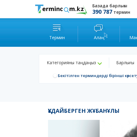
Базада барлығы
390 787
термин
Термин
Алаң
Ма
Категорияны таңдаңыз
Барлығы
Бекітілген терминдерді бірінші көрсет
ҚҰДАЙБЕРГЕН ЖҰБАНҰЛЫ