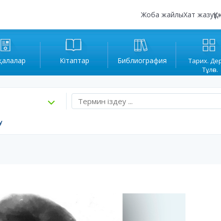
Жоба жайлы
Хат жазу
Құ
қалалар
Кітаптар
Библиография
Тарих. Де
Тұлға.
у