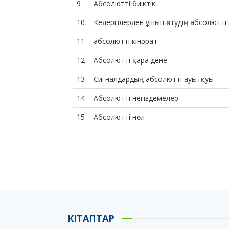
9
Абсолютті биіктік
10
Кедергілерден ұшып өтудің абсолютті б
11
абсолютті кінәрат
12
Абсолютті қара дене
13
Сигналдардың абсолютті ауытқуы
14
Абсолютті негіздемелер
15
Абсолютті нөл
КІТАПТАР