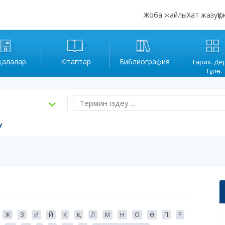
Жоба жайлы
Хат жазу
Құ
қалалар
Кітаптар
Библиография
Тарих. Де
Тұлға.
у
Ж
З
И
Й
К
Қ
Л
М
Н
О
Ө
П
Р