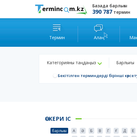
Базада барлығы
390 787
термин
Термин
Алаң
Ма
Категорияны таңдаңыз
Барлығы
Бекітілген терминдерді бірінші көрсет
ӘСКЕРИ ІС
барлығы
А
Ә
Б
В
Г
Ғ
Д
Е