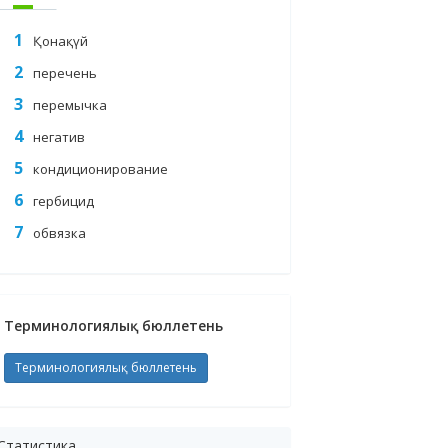
Қонақүй
перечень
перемычка
негатив
кондиционирование
гербицид
обвязка
Терминологиялық бюллетень
Терминологиялық бюллетень
Статистика