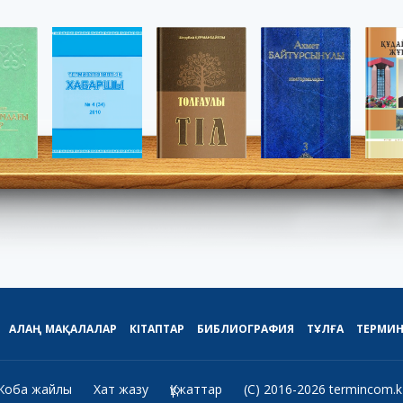
АЛАҢ
МАҚАЛАЛАР
КІТАПТАР
БИБЛИОГРАФИЯ
ТҰЛҒА
ТЕРМИ
Жоба жайлы
Хат жазу
Құжаттар
(C) 2016-2026 termincom.k