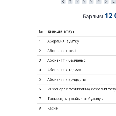
С
Т
У
Ұ
Ү
Ф
Х
Ц
12 
Барлығы
№
Қазақша атауы
1
Аберация, ауытқу
2
Абоненттік желі
3
Абоненттік байланыс
4
Абоненттік тармақ
5
Абоненттік қондырғы
6
Инженерлік техниканың қажалып тоз
7
Топырақтың шайылып бұзылуы
8
Кескін