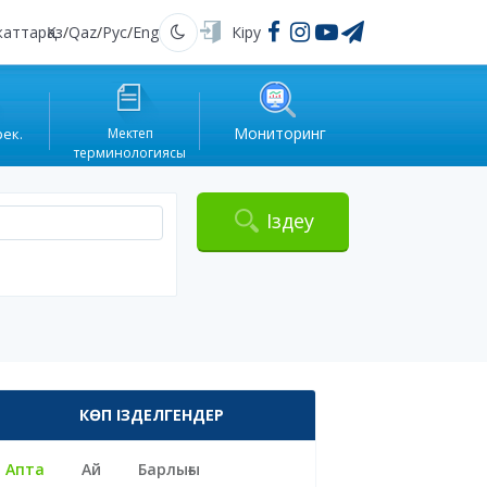
жаттар
Қаз
/
Qaz
/
Рус
/
Eng
Кіру
Қараңғы
Мониторинг
рек.
Мектеп
терминологиясы
Іздеу
КӨП ІЗДЕЛГЕНДЕР
Апта
Ай
Барлығы