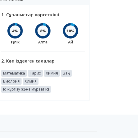
1. Сұраныстар көрсеткіші
4%
8%
10%
Тәулік
Апта
Ай
2. Көп ізделген салалар
Математика
Тарих
Химия
Заң
Биолоия
Химия
Іс жүргізу және мұрағат ісі