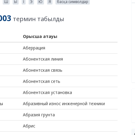
Ш
Ы
І
Э
Ю
Я
басқа символдар
003
термин табылды
Орысша атауы
Аберрация
Абонентская линия
Абонентская связь
Абонентская сеть
Абонентская установка
уы
Абразивный износ инженерной техники
Абразия грунта
Абрис