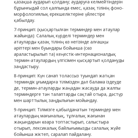
қазақша аударып қолдану; аударуға келмейтіндерін
бұрынғыдай сол қалпында емес, қазақ тілінің фоно-
морфологиялық ерекшеліктеріне үйлестіре
қабылдау.
7-принцип: (қысқартылған терминдер мен атаулар
жайында): Салалық күрделі терминдер мен
атауларды қазақ тілінің өз негізінде алғашқы
әріптері мен буындары бойынша (сөз
араластырылып та) кеңестік-интернационалдық
термин-атаулардың үлгісімен қысқартып қолдануды
заңдастыру.
8-принцип: Күн санап толассыз туындап жатқан
терминдік ұғымдарға тілімізден дәл балама іздеуде
де, термин-атауларды жаңадан жасауда да жалпы
терминдерге тән талаптарды сақтай отыра, дәстүр
мен шарттылық заңдылығын мойындау.
9-принцип: Тілімізге қабылданатын терминдер мен
атаулардың мағыналық, тұлғалық жағынан
жақындарын өзара топтастырып, салыстыра
отырып, лексикалық байлығымызды салалық жүйе
бойынша жіктеп, саралап пайдалану.