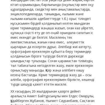
кітап қорымыздың барлығында (оқулықтар мен оқу
құралдарында, сөздіктер мен анықтамалықтарда,
энциклопедияларда, танымдық, ғылыми және
ғылыми-көпшілік әдебиеттерде т.б.) орыс тіліндегі
нұсқасымен бірдей қолданылып келген мыңдаған
кірме терминдерді жаңаша жазып, оған көз үйретіп,
құлаққа сіңісті ету де оп-оңай орындала салатын іс
емес екендігі де белгілі. Мәселенің тек
лингвистикалық жағын ғана емес, әлеуметтік
қырларын да ескерген дұрыс. Әліпбиді жиі өзгерту,
орфография ережелерін құбылта беру терминдер
қолданысын бірізге түсіруде белгілі дәрежеде
қиындықтар туғызады. Соған қарамастан тіліміздің
төл табиғатына негізделген жазу, емле ережелерін
орнықтыру маңызды. Қазір жаңа әліпбиге көшу
кезеңі басталды. Кірме терминдерді жазу да – осы
әліпби, орфография ережелерімен бірлікте, кешенді
түрде шешуді қажет ететін мәселе.
ХХ ғасырдың 20-жылдарынан қазірге дейінгі
аралықта Ахмет Байтұрсынұлы мен Елдес Омарұлы,
Құдайберген Жұбанов, Нығмет Сауранбаев, Сақтаған