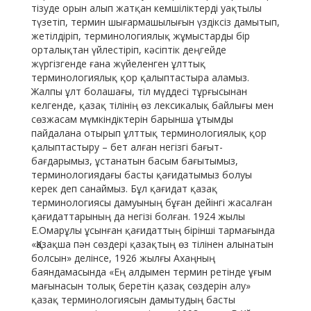
тізуде орын алып жатқан кемшіліктерді уақтылы
түзетіп, термин шығармашылығын үздіксіз дамытып,
жетілдіріп, терминологиялық жұмыстарды бір
орталықтан үйлестіріп, кәсіптік деңгейде
жүргізгенде ғана жүйеленген ұлттық
терминологиялық қор қалыптастыра аламыз.
Жалпы ұлт болашағы, тіл мүддесі тұрғысынан
келгенде, қазақ тілінің өз лексикалық байлығы мен
сөзжасам мүмкіндіктерін барынша ұтымды
пайдалана отырып ұлттық терминологиялық қор
қалыптастыру – бет алған негізгі бағыт-
бағдарымыз, ұстанатын басым бағытымыз,
терминологиядағы басты қағидатымыз болуы
керек деп санаймыз. Бұл қағидат қазақ
терминологиясы дамуының бұған дейінгі жасалған
қағидаттарының да негізі болған. 1924 жылы
Е.Омарұлы ұсынған қағидаттың бірінші тармағында
«Қазақша пән сөздері қазақтың өз тілінен алынатын
болсын» делінсе, 1926 жылғы Ахаңның
баяндамасында «Ең алдымен термин ретінде ұғым
мағынасын толық беретін қазақ сөздерін алу»
қазақ терминологиясын дамытудың басты