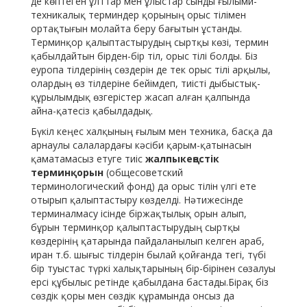
де көптеген ұлттар мен ұлыстар сынды ғылыми-
техникалық терминдер қорының орыс тілімен
ортақтығын молайта беру бағытын ұстанды.
Терминқор қалыптастырудың сыртқы көзі, термин
қабылдайтын бірден-бір тіл, орыс тілі болды. Біз
еуропа тілдерінің сөздерін де тек орыс тілі арқылы,
олардың өз тілдеріне бейімдеп, тиісті дыбыстық-
құрылымдық өзгерістер жасап алған қалпында
айна-қатесіз қабылдадық.
Бүкіл кеңес халқының ғылым мен техника, басқа да
арнаулы салалардағы кәсіби қарым-қатынасын
қаматамасыз етуге тиіс
жалпыкеңестік
терминқорын
(общесоветский
терминологический фонд) да орыс тілін үлгі ете
отырып қалыптастыру көзделді. Нәтижесінде
терминалмасу ісінде біржақтылық орын алып,
бұрын терминқор қалыптастырудың сыртқы
көздерінің қатарында пайдаланылып келген араб,
иран т.б. шығыс тілдерін былай қойғанда тегі, түбі
бір туыстас түркі халықтарының бір-бірінен сөзалуы
ерсі құбылыс ретінде қабылдана бастады.Бірақ біз
сөздік қоры мен сөздік құрамында онсыз да