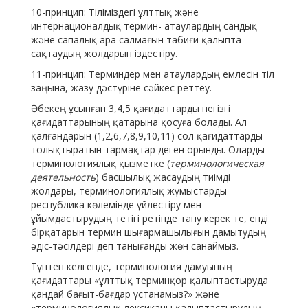
10-принцип: Тіліміздегі ұлттық және
интернационалдық термин- атаулардың сандық
және сапалық ара салмағын табиғи қалыпта
сақтаудың жолдарын іздестіру.
11-принцип: Терминдер мен атаулардың емлесін тіл
заңына, жазу дәстүріне сәйкес реттеу.
Әбекең ұсынған 3,4,5 қағидаттарды негізгі
қағидаттарының қатарына қосуға болады. Ал
қалғандарын (1,2,6,7,8,9,10,11) сол қағидаттарды
толықтыратын тармақтар деген орынды. Оларды
терминологиялық қызметке (
терминологическая
деятельность
) басшылық жасаудың тиімді
жолдары, терминологиялық жұмыстарды
республика көлемінде үйлестіру мен
ұйымдастырудың тетігі ретінде тану керек те, енді
бірқатарын термин шығармашылығын дамытудың
әдіс-тәсілдері деп танығанды жөн санаймыз.
Түптеп келгенде, терминология дамуының
қағидаттары «ұлттық терминқор қалыптастыруда
қандай бағыт-бағдар ұстанамыз?» және
«терминологиялық лексиканы қалыптастырудың