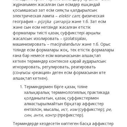
жұрнағымен жасалған сын есімдер ешқандай
қосымшасыз зат есім сияқты қалдырылсын:
электрическая лампа –
elektir cam
; физическая
география –
pijzijka çaғrapija
және т.б. Зат есім
және сын есім негізінде жасалған етістік
формалары тиісті қазақ суффикстері арқылы
жасалсын: изолировать – ijzolatsijalav,
машинизировать – macijnalandьruv және т.б. Орыс
тілінде есім формалары жоқ, тек етістік формалары
ғана бар немесе есім мағынасынан алшақтап
кеткен терминдер контекске қарай аударылсын:
игнорировать, регулировать, реагировать
(соңғысы «реакция» деген есім формасынан өте
алшақтап кеткен).
Терминдермен бірге қазақ тіліне
халықаралық терминологиялық практикада
қолданылатын, қазақ суффикстерімен
алмастырылмайтын бірқатар аффикстер
енгізілсін, мысалы,
ист, изм
(суффикстер);
ре,
син, анти, контр
(префикстер).
Терминдерде кездесетін көптеген басқа аффикстер