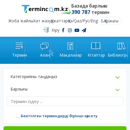
Базада барлығы
390 787
термин
Жоба жайлы
Хат жазу
Құжаттар
Қаз
/
Qaz
/
Рус
/
Eng
Қараңғы
Кіру
Термин
Алаң
Мақалалар
Кітаптар
Библиогра
Категорияны таңдаңыз
Барлығы
Бекітілген терминдерді бірінші көрсету