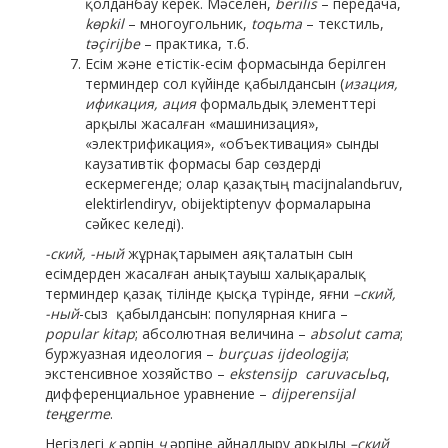
қолданбау керек. Мәселен,
berilis
– передача,
kөpkil
– многоугольник,
toqьma
– текстиль,
tә
ç
irijbe
– практика, т.б.
Есім және етістік-есім формасында берілген
терминдер сол күйінде қабылдансын (
изация,
ификация, ация
формальдық элементтері
арқылы жасалған «машинизация»,
«электрификация», «объективация» сынды
каузативтік формасы бар сөздерді
ескермегенде; олар қазақтың macijnalandьruv,
elektirlendiryv, obijektiptenyv формаларына
сәйкес келеді).
-ский, -ный
жұрнақтарымен аяқталатын сын
есімдерден жасалған анықтауыш халықаралық
терминдер қазақ тілінде қысқа түрінде, яғни
–ский,
-ный
-сыз қабылдансын: популярная книга –
popular kitap
; абсолютная величина –
absolut cama
;
буржуазная идеология –
burçuas ijdeologija
;
экстенсивное хозяйство –
ekstensijp caruvacьlьq
,
дифференциальное уравнение –
dijperensijal
teңgerme
.
Негіздегі
к
әрпін
ч
әрпіне айналдыру арқылы
–ский