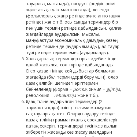
тауарлық мағынада), продукт (өндіріс өнімі
және азық-түлік мағынасында), легенда
(фольклорлық жанр ретінде және аннотация
ретінде) және т.б. осы сынды терминдер бір
пән үшін термин ретінде қабылдансын, қалған
жағдайларда аударылсын. Мысалы,
мануфактура экономикалық дамудың кезеңі
ретінде термин де (аударылмайды), ал тауар
түрі ретінде термин емес (аударылады).
Халықаралық терминдер орыс әдебиетінде
қалай жазылса, сол түрінде қабылданады.
Егер қазақ тілінде кей дыбыстар болмаған
жағдайда (бұл терминдерді беру үшін), олар
қазақ әліпбиі шегіндегі әріптермен
бейнеленеді (форма –
porma
, химия –
gijmija
,
революция –
rebolutsija
және т.б.).
Қазақ тіліне аударылған терминдер (2-
тармақты қара) өзінің ғылыми мазмұнын
сақтаулары қажет. Оларды аудару кезінде
қазақ тілінің грамматикалық ерекшеліктерін
қатаң ескеріп, терминдерді түсініксіз қылып
жіберетін жасанды сөз жасау амалдарын