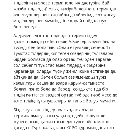
тілдерінің (әсіресе терминология дәстүріне бай
жазба тілдердің) озық тәжірибелерінен, терминдік
өрнек-үлгілерінен, оңтайлы да үйлесімді сөз жасау
модельдерінен мүмкіндігіне қарай пайдалану»
белгіленеді.
Алдымен туыстас тілдерден термин іздеу
қажеттігіміздің себептерін А.Байтұрсынұлы былай
түсіндірген болатын. «Олай етуіміздің себебі: 1)
туыстас тілдердің көптеген сөздерінің тұлғалары
бірдей болмаса да олар ортақ түбірден тараған,
сол себепті туыстас емес тілдердің сөздеріне
қарағанда оларды түсіну жеңіл және естігенде де,
айтқанда да бөтен болып сезілмейді; 2) түркі
халықтары қашанда өзара қарым-қатынаста
болған және бола да береді, сондықтан да бір
тілдің көптеген сөздері ортақ түбірден өрбімесе де
өзге тілдің тұтынушыларына таныс болуы мүмкін».
Бізде туыстас тілдер арасындағы өзара
терминалмасу – осы уақытқа дейін іс жүзінде
жүзеге асып, қалыптасып дәстүрге айналмаған
қағидат. Түркі халықтары КСРО құрамындағы өзге