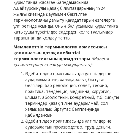
құрылтайда жасаған баяндамасында
А.Байтұрсынұлы қазақ білімпаздарының 1924
жылғы сиезінде қаулымен бекітілген
терминологияны дамыту қағидаттарын өзгелерге
үлгі ретінде ұсынды. Оның бұл ұсынысы құрылтайға
қатысушы түркітілдес елдерден келген ғалымдар
тарапынан да қолдау тапты.
Мемлекеттік терминология комиссиясы
қолданатын қазақ әдеби тілі
терминологиясының қағидаттары
(Мәдени
қызметкерлер съезінде мақұлданған):
Әдеби тілдер практикасында ұлт тілдеріне
аударылмайтын, халықаралық біртұтас
белгілері бар революция, совет, теория,
практика, тенденция, медицина, хирургия,
климат, абсолютный, конкретный, т.б. сияқты
терминдер қазақ тіліне аударылмай, сол
халықаралық біртұтас белгіленуінде
қабылдансын.
Әдеби тілдер практикасында ұлт тілдеріне
аударылатын производство, труд, деньги,
корень, стебель, мышцы, деление, умножение