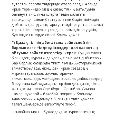
тұтастай европа тілдерінде атала алады. Алайда
кірме терминдер біздің қазақ тілінің айтылуына
бағынуға тиіс, яғни оларға тілдің қалыпты
артикуляциясынан бастау алатын біздің тіліміздің
дыбыстық заңдылықтары үстемдік етуі (таратылуы)
керек. Шет тілдерінің сөздерін өзіміздікі ету үшін,
бұл міндетті түрде солай болуы қажет.
Г)
Қазақ тілінің табиғатына
сәйкеспейтін
барлық өзге тілдердің сөздері дәл қазақтың
айтуына сәйкес өзгертілуі керек.
Бұл дегеніміз,
біріншіден, құрамында қазақ тіліне жат дыбыстары
бар барлық сөздердің тиісті төл дыбыстарымызбен
алмастырылады, екіншіден, кірме сөздердің
жұрнақтары қазақ жұрнақтарымен
алмастырылады, үшіншіден, қосарлы дыбыстардың
біреуі ғана қабылданады, төртіншіден, қазақ тіліне
жат қосымшалар Оренбург – Орынбор, Самара –
Самар, пуховой – бөкебай, покров – боқырау,
Адамовский – Адамау т.б. сияқты тілге қажетті
2
талап шеңберінде өзгертілуге тиіс»
.
Осылайша Бірінші бүкілодақтық түркологиялық