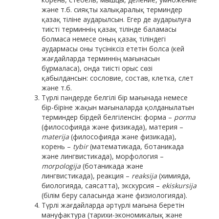
және т.б. сияқты халықаралық терминдер
қазақ тіліне аударылсын. Егер де аударылуға
тиісті терминнің қазақ тілінде баламасы
болмаса немесе оның қазақ тіліндегі
аудармасы оны түсініксіз ететін болса (кей
жағдайларда терминнің мағынасын
бұрмаласа), онда тиісті орыс сөзі
қабылдансын: сословие, состав, клетка, слет
және т.б.
Түрлі пәндерде белгілі бір мағынада немесе
бір-біріне жақын мағыналарда қолданылатын
терминдер бірдей белгіленсін: форма –
porma
(философияда және физикада), материя –
materija
(философияда және физикада),
корень –
tybir
(математикада, ботаникада
және лингвистикада), морфология –
morpologija
(ботаникада және
лингвистикада), реакция –
reaksija
(химияда,
биологияда, саясатта), экскурсия –
ekiskursija
(білім беру саласында және физиологияда).
Түрлі жағдайларда әртүрлі мағына беретін
мануфактура (тарихи-экономикалық және