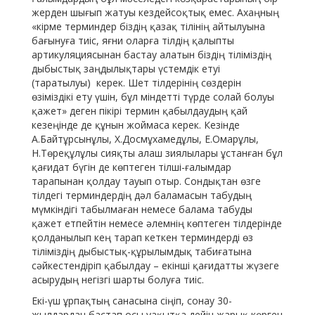
жерден шығып жатуы кездейсоқтық емес. Ахаңның
«кірме терминдер біздің қазақ тілінің айтылуына
бағынуға тиіс, яғни оларға тілдің қалыпты
артикуляциясынан бастау алатын біздің тіліміздің
дыбыстық заңдылықтары үстемдік етуі
(таратылуы) керек. Шет тілдерінің сөздерін
өзіміздікі ету үшін, бұл міндетті түрде солай болуы
қажет» деген пікірі термин қабылдаудың қай
кезеңінде де құнын жоймаса керек. Кезінде
А.Байтұрсынұлы, Х.Досмұхамедұлы, Е.Омарұлы,
Н.Төреқұлұлы сияқты алаш зиялылары ұстанған бұл
қағидат бүгін де көптеген тілші-ғалымдар
тарапынан қолдау тауып отыр. Сондықтан өзге
тілдегі терминдердің дәл баламасын табудың
мүмкіндігі табылмаған немесе балама табуды
қажет етпейтін немесе әлемнің көптеген тілдерінде
қолданылып кең тарап кеткен терминдерді өз
тіліміздің дыбыстық-құрылымдық табиғатына
сәйкестендіріп қабылдау – екінші қағидатты жүзеге
асырудың негізгі шарты болуға тиіс.
Екі-үш ұрпақтың санасына сіңіп, сонау 30-
жылдардан бастап осы уақытқа дейін жарық көрген