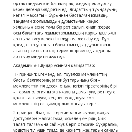
ортақтандыру ісін батылырақ, жеделірек жүргізу
керек дегенді білдіретін еді. Қағидаттың туындауынң
негізгі мақсаты – бұрыннан басталған ісіміздің,
таңдаған жолымыздың дұрыстығын кеңес
халқының есіне тағы бір рет салып, ендігі жерде
осы бағыттағы жұмыстарымыздың қарқындылығын
арттыра түсу керектігін жұртқа жеткізу еді. Бұл
қағидат та ұстанған бағытымыздың дұрыстығын
атап көрсетіп, ортақ терминқорымызды одан да
арттыру міндетін жүктеді.
Академик Ә.Т.Қайдар ұсынған қағидаттар:
1- принцип: Егеменді ел, тәуелсіз мемлекеттің
басты белгілерінің (атрибуттарының) бірі –
мемлекеттік тіл десек, оның негізгі тіректерінің бірі
– терминологияны жан-жақты дамытуға, реттеуге,
қалыптастыруға, кеңінен қолдануға сол
мемлекеттің өзі қамқорлық жасауы керек.
2-принцип: Қазақ тілі терминологиясының жақсы
дәстүрлерін жалғастыра, өскелең өмірдің биік
талап-талғамына сай жүз беріп отырған бұқаралық
үрдістің тіл үшін тиімді де қажетті жақтарын саналы