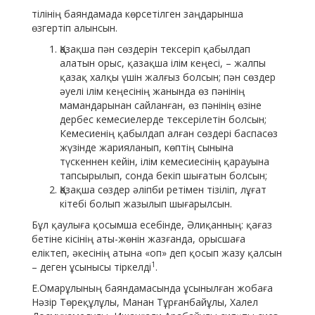
тілінің баяндамада көрсетілген заңдарынша
өзгертіп алынсын.
Қазақша пән сөздерін тексеріп қабылдап
алатын орыс, қазақша ілім кеңесі, – жалпы
қазақ халқы үшін жалғыз болсын; пән сөздер
әуелі ілім кеңесінің жанында өз пәнінің
мамандарынан сайланған, өз пәнінің өзіне
дербес кемесиелерде тексерілетін болсын;
Кемесиенің қабылдап алған сөздері баспасөз
жүзінде жарияланып, көптің сынына
түскеннен кейін, ілім кемесиесінің қарауына
тапсырылып, сонда бекіп шығатын болсын;
Қазақша сөздер әліпби ретімен тізіліп, лұғат
кітебі болып жазылып шығарылсын.
Бұл қаулыға қосымша есебінде, Әлиқанның: қағаз
бетіне кісінің аты-жөнін жазғанда, орысшаға
еліктеп, әкесінің атына «оп» деп қосып жазу қалсын
1
– деген ұсынысы тіркелді
.
Е.Омарұлының баяндамасында ұсынылған жобаға
Нәзір Төреқұлұлы, Манан Тұрғанбайұлы, Халел