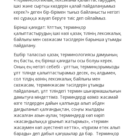
ішкі және сыртқы көздерін қалай пайдалануымыз
керек?» деген бір-бірімен тығыз байланысты негізгі
екі сұраққа жауап беруге тиіс деп ойлаймыз.
Бірінші қағидат: Ұлттық терминқор
қалыптастырудың ішкі көзі қазақ тілінің лексикалық
байлығы мен сөзжасам тәсілдерін барынша ұтымды
пайдалану.
Ешбір талассыз қазақ терминологиясы дамуының
ең басты, ең бірінші қағидаты осы болуы керек.
Оның ең негізгі себебі - ұлттық терминқорымызды
ұлт тілінде қалыптастырамыз десек, ең алдымен,
сол тілдің өзінің лексикалық байлығы мен
сөзжасам, терминжасам тәсілдерін ұтымды
пайдаланып, ұлт тіліндегі термин шығармашылығын
дамытуға міндеттіміз. Терминдерді өзіміз жасамай
өзге тілдерден дайын қалпында алып әбден
дағдыланып қалғандықтан, соңғы жылдары
жасалған азын-аулақ терминдерді көп көріп
«жасандылыққа ұрынып жатырмыз», «термин
жасаумен көп әуестеніп кеттік», «пуризм етек алып
барады» деп дабыл қағушылар да бар. Терминқор