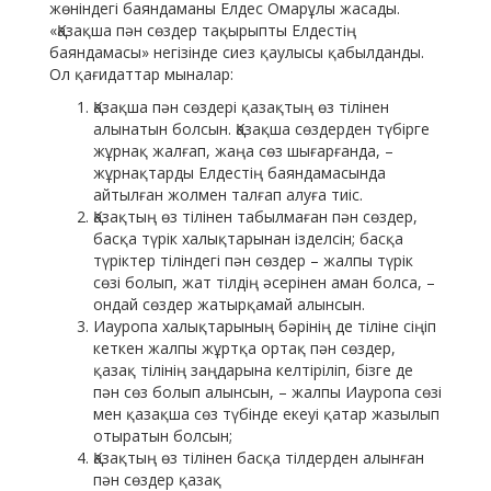
жөніндегі баяндаманы Елдес Омарұлы жасады.
«Қазақша пән сөздер тақырыпты Елдестің
баяндамасы» негізінде сиез қаулысы қабылданды.
Ол қағидаттар мыналар:
Қазақша пән сөздері қазақтың өз тілінен
алынатын болсын. Қазақша сөздерден түбірге
жұрнақ жалғап, жаңа сөз шығарғанда, –
жұрнақтарды Елдестің баяндамасында
айтылған жолмен талғап алуға тиіс.
Қазақтың өз тілінен табылмаған пән сөздер,
басқа түрік халықтарынан ізделсін; басқа
түріктер тіліндегі пән сөздер – жалпы түрік
сөзі болып, жат тілдің әсерінен аман болса, –
ондай сөздер жатырқамай алынсын.
Иауропа халықтарының бәрінің де тіліне сіңіп
кеткен жалпы жұртқа ортақ пән сөздер,
қазақ тілінің заңдарына келтіріліп, бізге де
пән сөз болып алынсын, – жалпы Иауропа сөзі
мен қазақша сөз түбінде екеуі қатар жазылып
отыратын болсын;
Қазақтың өз тілінен басқа тілдерден алынған
пән сөздер қазақ