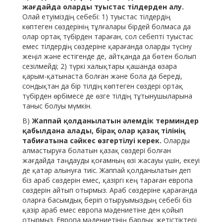
жағдайда оларды туыстас тілдерден алу.
Олай етуіміздің себебі: 1) туыстас тілдердің
көптеген сөздерінің тұлғалары бірдей болмаса да
олар ортақ түбірден тараған, сол себепті туыстас
емес тілдердің сөздеріне қарағанда оларды түсіну
жеңіл және естігенде де, айтқанда да бөтен болып
сезілмейді; 2) түркі халықтары қашанда өзара
қарым-қатынаста болған және бола да береді,
сондықтан да бір тілдің көптеген сөздері ортақ
түбірден өрбімесе де өзге тілдің тұтынушыларына
таныс болуы мүмкін.
В)
Жаппай қолданылатын әлемдік терминдер
қабылдана алады, бірақ олар қазақ тілінің
табиғатына сәйкес өзгертілуі керек.
Оларды
алмастыруға болатын қазақ сөздері болған
жағдайда таңдауды қоғамның өзі жасауы үшін, екеуі
де қатар алынуға тиіс. Жаппай қолданылатын деп
біз араб сөздерін емес, қазіргі кең тараған европа
сөздерін айтып отырмыз. Араб сөздеріне қарағанда
оларға басымдық беріп отыруымыздың себебі біз
қазір араб емес европа мәдениетіне ден қойып
отырмыз. Европа мәдениетінің барлық жетістіктері