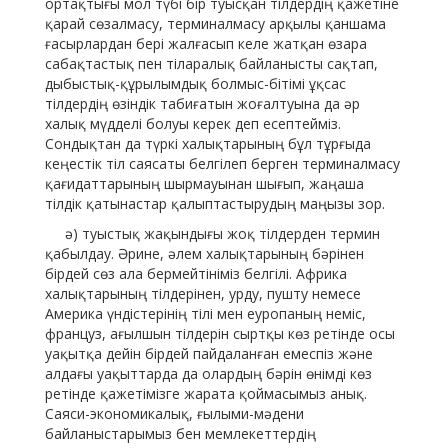
ортақтығы мол түбі бір туысқан тілдердің қажетіне
қарай сөзалмасу, терминалмасу арқылы қаншама
ғасырлардан бері жалғасып келе жатқан өзара
сабақтастық пен тіларалық байланысты сақтап,
дыбыстық-құрылымдық болмыс-бітімі ұқсас
тілдердің өзіндік табиғатын жоғалтуына да әр
халық мүдделі болуы керек деп есептейміз.
Сондықтан да түркі халықтарының бұл тұрғыда
кеңестік тіл саясаты белгілеп берген терминалмасу
қағидаттарының шырмауынан шығып, жаңаша
тілдік қатынастар қалыптастырудың маңызы зор.
ә) туыстық жақындығы жоқ тілдерден термин
қабылдау. Әрине, әлем халықтарының бәрінен
бірдей сөз ала бермейтініміз белгілі. Африка
халықтарының тілдерінен, урду, пушту немесе
Америка үндістерінің тілі мен еуропаның неміс,
француз, ағылшын тілдерін сыртқы көз ретінде осы
уақытқа дейін бірдей пайдаланған емеспіз және
алдағы уақыттарда да олардың бәрін өнімді көз
ретінде қажетімізге жарата қоймасымыз анық.
Саяси-экономикалық, ғылыми-мәдени
байланыстарымыз бен мемлекеттердің