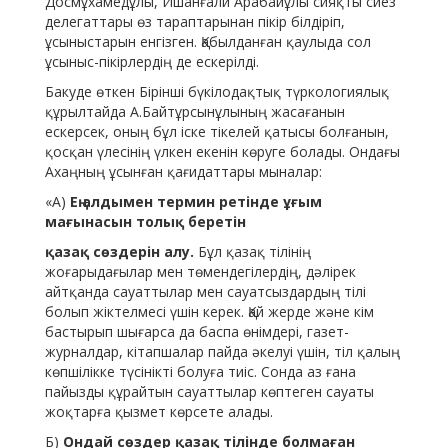
Досмұхамедұлы, Ишанғали Арабайұлы сияқты сиез
делегаттары өз тараптарынан пікір білдіріп,
ұсыныстарын енгізген. Қабылданған қаулыда сол
ұсыныс-пікірлердің де ескерілді.
Бакуде өткен Бірінші бүкілодақтық түркологиялық
құрылтайда А.Байтұрсынұлының жасағанын
ескерсек, оның бұл іске тікелей қатысы болғанын,
қосқан үлесінің үлкен екенін көруге болады. Ондағы
Ахаңның ұсынған қағидаттары мыналар:
«А)
Ең алдымен термин ретінде ұғым
мағынасын толық беретін
қазақ сөздерін алу.
Бұл қазақ тілінің
жоғарыдағылар мен төмендегілердің, дәлірек
айтқанда сауаттылар мен сауатсыздардың тілі
болып жіктелмесі үшін керек. Қай жерде және кім
бастырып шығарса да баспа өнімдері, газет-
журналдар, кітапшалар пайда әкелуі үшін, тіл қалың
көпшілікке түсінікті болуға тиіс. Сонда аз ғана
пайызды құрайтын сауаттылар көптеген сауаты
жоқтарға қызмет көрсете алады.
Б)
Ондай сөздер қазақ тілінде болмаған