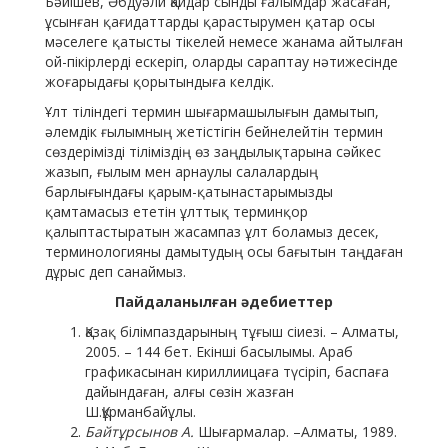
Бәйішев, Әбдуәли Қайдар сынды ғалымдар жасаған,
ұсынған қағидаттарды қарастырумен қатар осы
мәселеге қатысты тікелей немесе жанама айтылған
ой-пікірлерді ескеріп, оларды сараптау нәтижесінде
жоғарыдағы қорытындыға келдік.
Ұлт тіліндегі термин шығармашылығын дамытып,
әлемдік ғылымның жетістігін бейнелейтін термин
сөздерімізді тіліміздің өз заңдылықтарына сәйкес
жазып, ғылым мен арнаулы салалардың
барлығындағы қарым-қатынастарымызды
қамтамасыз ететін ұлттық терминқор
қалыптастыратын жасампаз ұлт боламыз десек,
терминологияны дамытудың осы бағытын таңдаған
дұрыс деп санаймыз.
Пайдаланылған әдебиеттер
Қазақ білімпаздарының тұғыш сіиезі. – Алматы,
2005. – 144 бет. Екінші басылымы. Араб
графикасынан кириллиицаға түсіріп, баспаға
дайындаған, алғы сөзін жазған
Ш.Құрманбайұлы.
Байтұрсынов А.
Шығармалар. –Алматы, 1989.