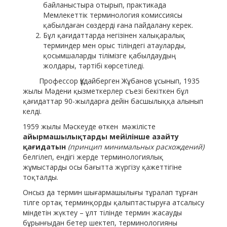
байланыстыра отырып, практикада
Мемлекеттік терминология комиссиясы
қабылдаған сөздерді ғана пайдалану керек.
Бұл қағидаттарда негізінен халықаралық
терминдер мен орыс тіліндегі атауларды,
қосымшаларды тілімізге қабылдаудың
жолдары, тәртібі көрсетіледі.
Профессор Құдайберген Жұбанов ұсынып, 1935
жылы Мәдени қызметкерлер съезі бекіткен бұл
қағидаттар 90-жылдарға дейін басшылыққа алынып
келді.
1959 жылы Мәскеуде өткен мәжілісте
айырмашылықтарды мейілінше азайту
қағидатын
(принцип минимальных расхождений)
белгілеп, ендігі жерде терминологиялық
жұмыстарды осы бағытта жүргізу қажеттігіне
тоқталды.
Онсыз да термин шығармашылығы тұралап тұрған
тілге ортақ терминқорды қалыптастыруға атсалысу
міндетін жүктеу – ұлт тілінде термин жасауды
бұрынғыдан бетер шектеп, терминологияны