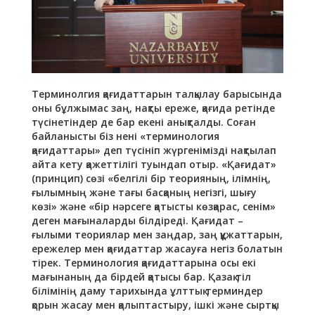
Терминолгия қағидаттарын талқылау барысында
оны бұлжымас заң, нақты ереже, қағида ретінде
түсінетіндер де бар екені анықталды. Соған
байланысты біз нені «терминология
қағидаттары» деп түсініп жүргенімізді нақтылап
айта кету қажеттілігі туындап отыр. «Қағидат»
(принцип) сөзі «белгілі бір теорияның, ілімнің,
ғылымның және тағы басқаның негізгі, шығу
көзі» және «бір нәрсеге қатысты көзқарас, сенім»
деген мағыналарды білдіреді. Қағидат –
ғылыми теориялар мен заңдар, заң құжаттарын,
ережелер мен қағидаттар жасауға негіз болатын
тірек. Терминология қағидаттарына осы екі
мағынаның да бірдей қатысы бар. Қазақ тіл
білімінің даму тарихында ұлттық терминдер
қорын жасау мен қалыптастыру, ішкі және сыртқы