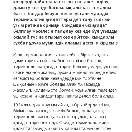
көздерді пайдалана отырып оны жетілдіру,
дамыту кезінде басшылыққа алынатын жалпы
бағыт-бағдар беруші негізгі ұстанымдарды –
терминология қағидаттары деп тану ғылыми
ұғым ретінде орныққан. Сондықтан біз қағидат
белгілеу мәселесін талқылау кезінде бұл ұғымды
осылай түсіне отырып сөз өрбітсек, сындарлы
сұхбат құруға мүмкіндік аламыз деген пікірдеміз.
Қазақ терминологиясының кейінгі бір ғасырдағы
даму тарихын ой сарабынан өткізер болсақ,
терминология қағидаттарын белгілеу елдің, ұлттың
саяси-экономикалық, рухани-мәдени өмірінде елеулі
өзгерістер болған кезеңдерде күн тәртібіне
шыққанын көруге болады. Оған ХХ ғасырда
жасалып, қолданыста болған, ұсынылған төмендегі
үш кезеңнің қағидаттары нақты дәлел бола алды.
1924 жылдың маусым айында Орынборда «Қазақ
білімпаздарының 1-съезі» болып, онда қазақ
терминологиясын қалыптастырудың алғашқы
қағидаттары бекітілді. Съезде терминологияны
қалыптастырудың басты қағидаттарын белгілеу