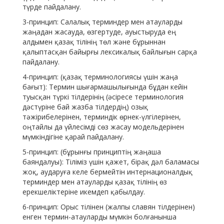
түрде пайдалану.
3-принцип: Салалық терминдер мен атауларды
жаңадан жасауда, өзгертуде, ауыстыруда ең
алдымен қазақ тілінің төл және бұрыннан
қалыптасқан байырғы лексикалық байлығын сарқа
пайдалану.
4-принцип: (қазақ терминологиясы үшін жаңа
бағыт): Термин шығармашылығында бұдан кейін
туысқан түркі тілдерінің (әсіресе терминология
дәстүріне бай жазба тілдердің) озық
тәжірибелерінен, терминдік өрнек-үлгілерінен,
оңтайлы да үйлесімді сөз жасау модельдерінен
мүмкіндігіне қарай пайдалану.
5-принцип: (бұрынғы принциптің жаңаша
баяндалуы): Тіліміз үшін қажет, бірақ дәл баламасы
жоқ, аударуға келе бермейтін интернационалдық
терминдер мен атауларды қазақ тілінің өз
ерекшеліктеріне икемдеп қабылдау.
6-принцип: Орыс тілінен (жалпы славян тілдерінен)
енген термин-атауларды мүмкін болғанынша