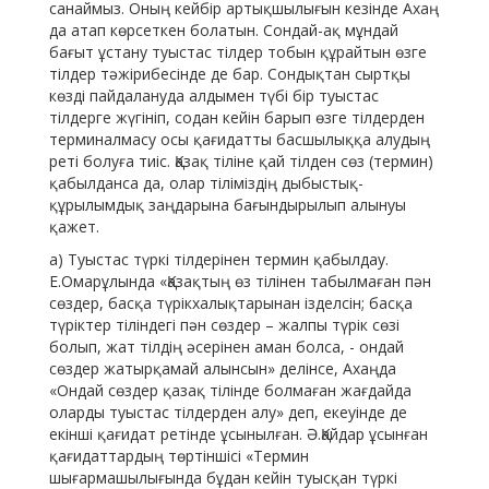
санаймыз. Оның кейбір артықшылығын кезінде Ахаң
да атап көрсеткен болатын. Сондай-ақ мұндай
бағыт ұстану туыстас тілдер тобын құрайтын өзге
тілдер тәжірибесінде де бар. Сондықтан сыртқы
көзді пайдалануда алдымен түбі бір туыстас
тілдерге жүгініп, содан кейін барып өзге тілдерден
терминалмасу осы қағидатты басшылыққа алудың
реті болуға тиіс. Қазақ тіліне қай тілден сөз (термин)
қабылданса да, олар тіліміздің дыбыстық-
құрылымдық заңдарына бағындырылып алынуы
қажет.
а) Туыстас түркі тілдерінен термин қабылдау.
Е.Омарұлында «Қазақтың өз тілінен табылмаған пән
сөздер, басқа түрікхалықтарынан ізделсін; басқа
түріктер тіліндегі пән сөздер – жалпы түрік сөзі
болып, жат тілдің әсерінен аман болса, - ондай
сөздер жатырқамай алынсын» делінсе, Ахаңда
«Ондай сөздер қазақ тілінде болмаған жағдайда
оларды туыстас тілдерден алу» деп, екеуінде де
екінші қағидат ретінде ұсынылған. Ә.Қайдар ұсынған
қағидаттардың төртіншісі «Термин
шығармашылығында бұдан кейін туысқан түркі