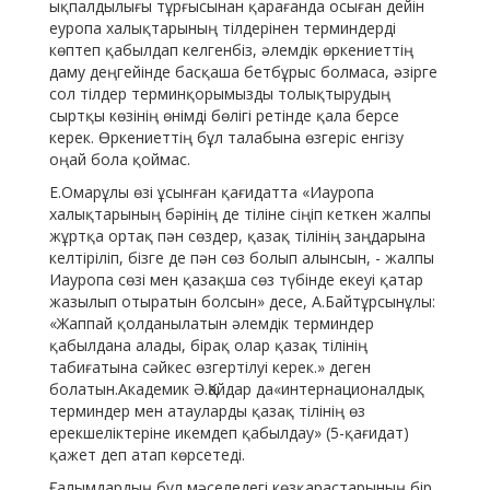
ықпалдылығы тұрғысынан қарағанда осыған дейін
еуропа халықтарының тілдерінен терминдерді
көптеп қабылдап келгенбіз, әлемдік өркениеттің
даму деңгейінде басқаша бетбұрыс болмаса, әзірге
сол тілдер терминқорымызды толықтырудың
сыртқы көзінің өнімді бөлігі ретінде қала берсе
керек. Өркениеттің бұл талабына өзгеріс енгізу
оңай бола қоймас.
Е.Омарұлы өзі ұсынған қағидатта «Иауропа
халықтарының бәрінің де тіліне сіңіп кеткен жалпы
жұртқа ортақ пән сөздер, қазақ тілінің заңдарына
келтіріліп, бізге де пән сөз болып алынсын, - жалпы
Иауропа сөзі мен қазақша сөз түбінде екеуі қатар
жазылып отыратын болсын» десе, А.Байтұрсынұлы:
«Жаппай қолданылатын әлемдік терминдер
қабылдана алады, бірақ олар қазақ тілінің
табиғатына сәйкес өзгертілуі керек.» деген
болатын.Академик Ә.Қайдар да«интернационалдық
терминдер мен атауларды қазақ тілінің өз
ерекшеліктеріне икемдеп қабылдау» (5-қағидат)
қажет деп атап көрсетеді.
Ғалымдардың бұл мәселедегі көзқарастарының бір