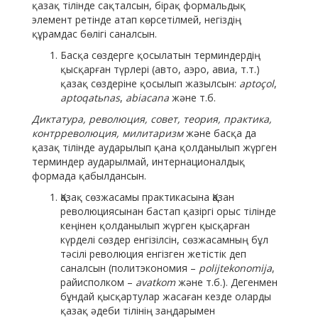
қазақ тілінде сақталсын, бірақ формальдық
элемент ретінде атап көрсетілмей, негіздің
құрамдас бөлігі саналсын.
Басқа сөздерге қосылатын терминдердің
қысқарған түрлері (авто, аэро, авиа, т.т.)
қазақ сөздеріне қосылып жазылсын:
aptoçol
,
aptoqatьnas
,
abiacana
және т.б.
Диктатура, революция, совет, теория, практика,
контрреволюция, милитаризм
және басқа да
қазақ тілінде аударылып қана қолданылып жүрген
терминдер аударылмай, интернационалдық
формада қабылдансын.
Қазақ сөзжасамы практикасына Қазан
революциясынан бастап қазіргі орыс тілінде
кеңінен қолданылып жүрген қысқарған
күрделі сөздер енгізілсін, сөзжасамның бұл
тәсілі революция енгізген жетістік деп
саналсын (политэкономия –
polijtekonomija
,
райисполком –
avatkom
және т.б.). Дегенмен
бұндай қысқартулар жасаған кезде оларды
қазақ әдеби тілінің заңдарымен