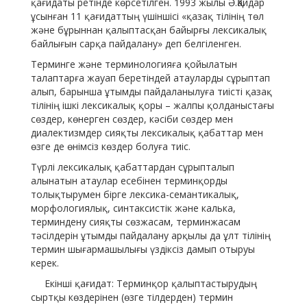
қағидаты ретінде көрсетілген. 1993 жылы Ә.Қайдар
ұсынған 11 қағидаттың үшіншісі «қазақ тілінің төл
және бұрыннан қалыптасқан байырғы лексикалық
байлығын сарқа пайдалану» деп белгіленген.
Терминге және терминологияға қойылатын
талаптарға жауап беретіндей атауларды сұрыптап
алып, барынша ұтымды пайдаланылуға тиісті қазақ
тілінің ішкі лексикалық қоры – жалпы қолданыстағы
сөздер, көнерген сөздер, кәсіби сөздер мен
диалектизмдер сияқты лексикалық қабаттар мен
өзге де өнімсіз көздер болуға тиіс.
Түрлі лексикалық қабаттардан сұрыпталып
алынатын атаулар есебінен терминқорды
толықтырумен бірге лексика-семантикалық,
морфологиялық, синтаксистік және калька,
терминдену сияқты сөзжасам, терминжасам
тәсілдерін ұтымды пайдалану арқылы да ұлт тілінің
термин шығармашылығы үздіксіз дамып отыруы
керек.
Екінші қағидат: Терминқор қалыптастырудың
сыртқы көздерінен (өзге тілдерден) термин