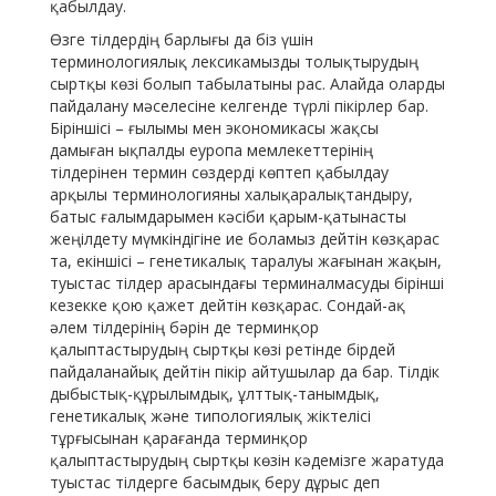
қабылдау.
Өзге тілдердің барлығы да біз үшін
терминологиялық лексикамызды толықтырудың
сыртқы көзі болып табылатыны рас. Алайда оларды
пайдалану мәселесіне келгенде түрлі пікірлер бар.
Біріншісі – ғылымы мен экономикасы жақсы
дамыған ықпалды еуропа мемлекеттерінің
тілдерінен термин сөздерді көптеп қабылдау
арқылы терминологияны халықаралықтандыру,
батыс ғалымдарымен кәсіби қарым-қатынасты
жеңілдету мүмкіндігіне ие боламыз дейтін көзқарас
та, екіншісі – генетикалық таралуы жағынан жақын,
туыстас тілдер арасындағы терминалмасуды бірінші
кезекке қою қажет дейтін көзқарас. Сондай-ақ
әлем тілдерінің бәрін де терминқор
қалыптастырудың сыртқы көзі ретінде бірдей
пайдаланайық дейтін пікір айтушылар да бар. Тілдік
дыбыстық-құрылымдық, ұлттық-танымдық,
генетикалық және типологиялық жіктелісі
тұрғысынан қарағанда терминқор
қалыптастырудың сыртқы көзін кәдемізге жаратуда
туыстас тілдерге басымдық беру дұрыс деп