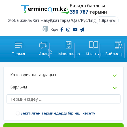
Базада барлығы
390 787
термин
Жоба жайлы
Хат жазу
Құжаттар
Қаз
/
Qaz
/
Рус
/
Eng
Қараңғы
Кіру
Термин
Алаң
Мақалалар
Кітаптар
Библиогра
Категорияны таңдаңыз
Барлығы
Бекітілген терминдерді бірінші көрсету