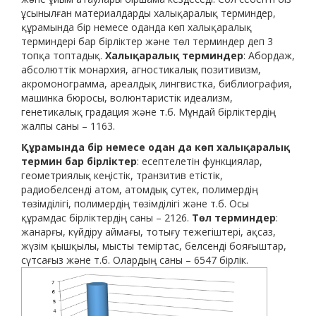
ұсынылған материалдарды халықаралық терминдер,
құрамында бір немесе оданда көп халықаралық
терминдері бар бірліктер және төл терминдер деп 3
топқа топтадық.
Халықаралық терминдер
: Абордаж,
абсолюттік монархия, агностикалық позитивизм,
акромонограмма, ареалдық лингвистка, библиография,
машинка бюросы, волюнтаристік идеализм,
генетикалық градация және т.б. Мұндай бірліктердің
жалпы саны – 1163.
Құрамында бір немесе одан да көп халықаралық
термин бар бірліктер
: есептелетін функциялар,
геометриялық кеңістік, транзитив етістік,
радиобелсенді атом, атомдық сутек, полимердің
төзімділігі, полимердің төзімділігі және т.б. Осы
құрамдас бірліктердің саны – 2126.
Төл терминдер
:
жанарғы, күйдіру аймағы, тотығу тежегіштері, ақсаз,
жүзім қышқылы, мысты теміртас, белсенді бояғыштар,
сүтсағыз және т.б. Олардың саны – 6547 бірлік.