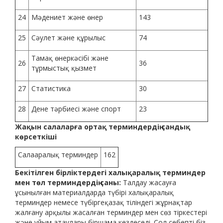
24
Мәдениет және өнер
143
25
Сәулет және құрылыс
74
Тамақ өнеркәсібі және
26
36
тұрмыстық қызмет
27
Статистика
30
28
Дене тәрбиесі және спорт
23
Жақын салаларға ортақ терминдердің сандық
көрсеткіші
Салааралық терминдер
162
Бекітілген бірліктердегі халықаралық терминдер
мен төл терминдердің саны:
Талдау жасауға
ұсынылған материалдарда түбірі халықаралық
терминдер немесе түбіргеқазақ тіліндегі жұрнақтар
жалғану арқылы жасалған терминдер мен сөз тіркестері
және ұйым атаулары біршама кездеседі. Сол себепті біз