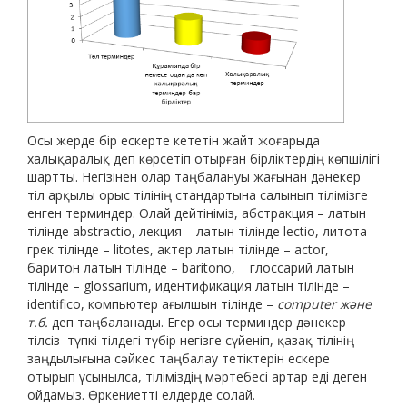
Осы жерде бір ескерте кететін жайт жоғарыда
халықаралық деп көрсетіп отырған бірліктердің көпшілігі
шартты. Негізінен олар таңбалануы жағынан дәнекер
тіл арқылы орыс тілінің стандартына салынып тілімізге
енген терминдер. Олай дейтініміз, абстракция – латын
тілінде abstractio, лекция – латын тілінде lectio, литота
грек тілінде – litotes, актер латын тілінде – actor,
баритон латын тілінде – baritono, глоссарий латын
тілінде – glossarium, идентификация латын тілінде –
identifico, компьютер ағылшын тілінде –
computer және
т.б.
деп таңбаланады. Егер осы терминдер дәнекер
тілсіз түпкі тілдегі түбір негізге сүйеніп, қазақ тілінің
заңдылығына сәйкес таңбалау тетіктерін ескере
отырып ұсынылса, тіліміздің мәртебесі артар еді деген
ойдамыз. Өркениетті елдерде солай.