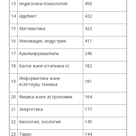
13
педагогика-психология
450
14
Әдебиет
422
15
Математика
422
16
Инновация, индустрия
411
17
Ауылшаруашылығы
246
18
Баспа және кітапхана ісі
182
Информатика және
19
181
есептеуіш техника
20
Физика және астрономия
164
21
Энергетика
177
22
Биология, зоология
145
23
Тарих
144