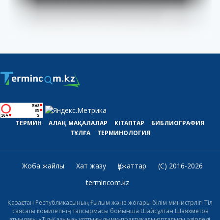
ТЕРМИН
АЛАҢ
МАҚАЛАЛАР
КІТАПТАР
БИБЛИОГРАФИЯ
ТҰЛҒА
ТЕРМИНОЛОГИЯ
Жоба жайлы
Хат жазу
Құжаттар
(C) 2016-2026
termincom.kz
Қазақстан Республикасының Ғылым және жоғары білім министрлігі Тіл
саясаты комитетінің тапсырмасы бойынша Шайсұлтан Шаяхметов
атындағы «Тіл-Қазына» ұлттық ғылыми-практикалық орталығы әзірледі.