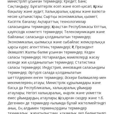
министрлігі ұсынған терминдер; Кредит; Банк;
Сақтандыру; Бұхгалтерлік есеп және есеп-қисап; Қаржы
бақылау және аудит; Халықаралық қаржы және валюта-
несие қатынастары; Сыртқы экономикалық қызмет;
Кәсіптік бағалау; Ақпараттық технологиялар
саласындағы терминдер; Қазақстан Республикасы Ұлттық
қауіпсіздік комитеті терминдері; Телекомуникация және
байланыс саласында қолданылатын терминдер;
Экономикалық қылмысқа және сыбайлас жемқорлыққа
қарсы күрес агенттігінің терминдері; ҚР Президент
Әкімшілігі Жалпы бөлімі ұсынған терминдер; Кеден
саласы терминдері; Нотариалдық мәмілелерді жасау
кезінде жиі қолданылатын терминдер; Статистика
саласы терминдері; Индустрия, инновация саласындағы
терминдер; Әртүрлі салада қолданылатын
шеттілдерінен енген терминдер; Әскери бөлімшелер мен
мекемелерінің атауы; Министрлік құрылымдары және
басқа да Республикалық, халықаралық ұйымдар
атаулары; Негізгі халықаралық, өңірлік және үкіметтік
емес ұйымдардың атаулары; Қысқарған сөздер және т.б.
Дегенмен де терминдер ғылымда бұлай жіктелмейтіндігі
анық. Ең алдымен терминқордағы терминдер
техникалық, жаратылыстану, қоғамдық деп бөлінетіндігі