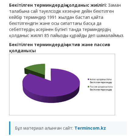
Бекітілген терминдердің қолданыс жиілігі:
Заман
талабына сай тәуелсіздік кезеңіне дейін бекітілген
кейбір терминдер 1991 жылдан бастап қайта
бекітілгендігін және осы сипаттағы басқа да
себептердің әсерінен бүгінгі таңда терминдердің
қолданыс жиілігі 85 пайызды құрайды деп шамалаймыз.
Бекітілген терминдердің актив және пассив
қолданысы
Бұл материал алынған сайт:
Termincom.kz