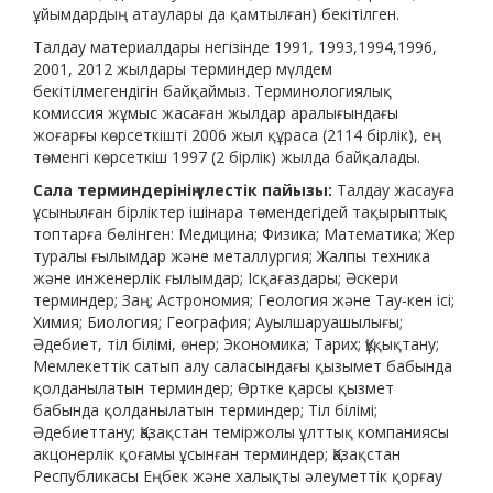
ұйымдардың атаулары да қамтылған) бекітілген.
Талдау материалдары негізінде 1991, 1993,1994,1996,
2001, 2012 жылдары терминдер мүлдем
бекітілмегендігін байқаймыз. Терминологиялық
комиссия жұмыс жасаған жылдар аралығындағы
жоғарғы көрсеткішті 2006 жыл құраса (2114 бірлік), ең
төменгі көрсеткіш 1997 (2 бірлік) жылда байқалады.
Сала терминдерінің үлестік пайызы:
Талдау жасауға
ұсынылған бірліктер ішінара төмендегідей тақырыптық
топтарға бөлінген: Медицина; Физика; Математика; Жер
туралы ғылымдар және металлургия; Жалпы техника
және инженерлік ғылымдар; Ісқағаздары; Әскери
терминдер; Заң; Астрономия; Геология және Тау-кен ісі;
Химия; Биология; География; Ауылшаруашылығы;
Әдебиет, тіл білімі, өнер; Экономика; Тарих; Құқықтану;
Мемлекеттік сатып алу саласындағы қызымет бабында
қолданылатын терминдер; Өртке қарсы қызмет
бабында қолданылатын терминдер; Тіл білімі;
Әдебиеттану; Қазақстан теміржолы ұлттық компаниясы
акцонерлік қоғамы ұсынған терминдер; Қазақстан
Республикасы Еңбек және халықты әлеуметтік қорғау