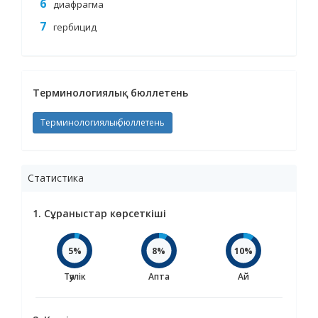
диафрагма
гербицид
Терминологиялық бюллетень
Терминологиялық бюллетень
Статистика
1. Сұраныстар көрсеткіші
5%
8%
10%
Тәулік
Апта
Ай