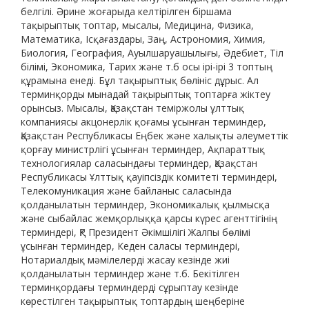
белгілі. Әрине жоғарыда келтірілген біршама
тақырыптық топтар, мысалы, Медицина, Физика,
Математика, Ісқағаздары, Заң, Астрономия, Химия,
Биология, География, Ауылшаруашылығы, Әдебиет, Тіл
білімі, Экономика, Тарих және т.б осы ірі-ірі 3 топтың
құрамына енеді. Бұл тақырыптық бөлініс дұрыс. Ал
терминқорды мынадай тақырыптық топтарға жіктеу
орынсыз. Мысалы, Қазақстан теміржолы ұлттық
компаниясы акцонерлік қоғамы ұсынған терминдер,
Қазақстан Республикасы Еңбек және халықты әлеуметтік
қорғау министрлігі ұсынған терминдер, Ақпараттық
технологиялар саласындағы терминдер, Қазақстан
Республикасы Ұлттық қауіпсіздік комитеті терминдері,
Телекомуникация және байланыс саласында
қолданылатын терминдер, Экономикалық қылмысқа
және сыбайлас жемқорлыққа қарсы күрес агенттігінің
терминдері, ҚР Президент Әкімшілігі Жалпы бөлімі
ұсынған терминдер, Кеден саласы терминдері,
Нотариалдық мәмілелерді жасау кезінде жиі
қолданылатын терминдер және т.б. Бекітілген
терминқордағы терминдерді сұрыптау кезінде
көрестілген тақырыптық топтардың шеңберіне