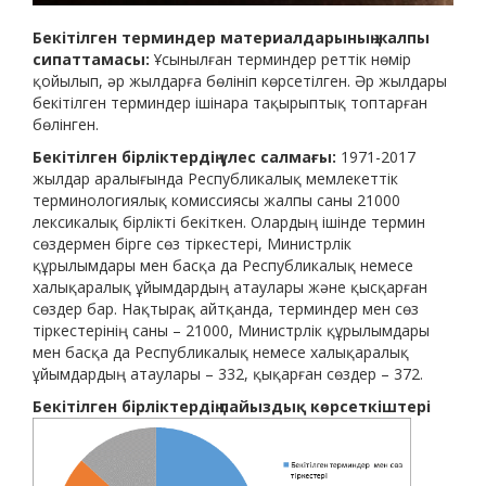
Бекітілген терминдер материалдарының жалпы
сипаттамасы:
Ұсынылған терминдер реттік нөмір
қойылып, әр жылдарға бөлініп көрсетілген. Әр жылдары
бекітілген терминдер ішінара тақырыптық топтарған
бөлінген.
Бекітілген бірліктердің үлес салмағы:
1971-2017
жылдар аралығында Республикалық мемлекеттік
терминологиялық комиссиясы жалпы саны 21000
лексикалық бірлікті бекіткен. Олардың ішінде термин
сөздермен бірге сөз тіркестері, Министрлік
құрылымдары мен басқа да Республикалық немесе
халықаралық ұйымдардың атаулары және қысқарған
сөздер бар. Нақтырақ айтқанда, терминдер мен сөз
тіркестерінің саны – 21000, Министрлік құрылымдары
мен басқа да Республикалық немесе халықаралық
ұйымдардың атаулары – 332, қықарған сөздер – 372.
Бекітілген бірліктердің пайыздық көрсеткіштері