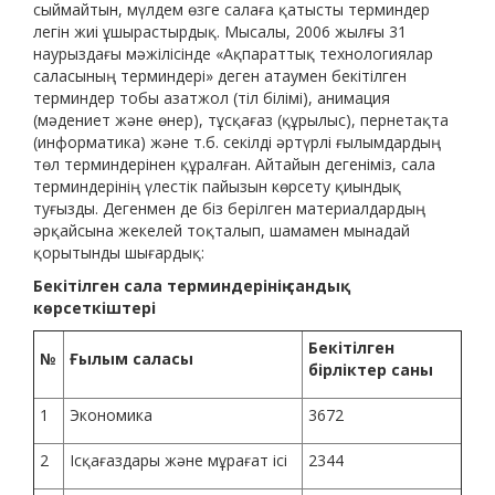
сыймайтын, мүлдем өзге салаға қатысты терминдер
легін жиі ұшырастырдық. Мысалы, 2006 жылғы 31
наурыздағы мәжілісінде «Ақпараттық технологиялар
саласының терминдері» деген атаумен бекітілген
терминдер тобы азатжол (тіл білімі), анимация
(мәдениет және өнер), тұсқағаз (құрылыс), пернетақта
(информатика) және т.б. секілді әртүрлі ғылымдардың
төл терминдерінен құралған. Айтайын дегеніміз, сала
терминдерінің үлестік пайызын көрсету қиындық
туғызды. Дегенмен де біз берілген материалдардың
әрқайсына жекелей тоқталып, шамамен мынадай
қорытынды шығардық:
Бекітілген сала терминдерінің сандық
көрсеткіштері
Бекітілген
№
Ғылым саласы
бірліктер саны
1
Экономика
3672
2
Ісқағаздары және мұрағат ісі
2344