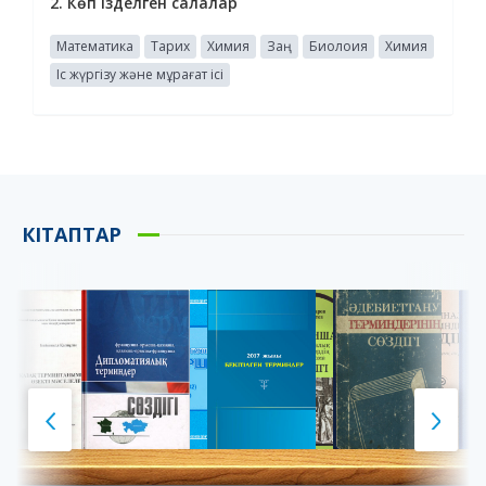
2. Көп ізделген салалар
Математика
Тарих
Химия
Заң
Биолоия
Химия
Іс жүргізу және мұрағат ісі
КІТАПТАР