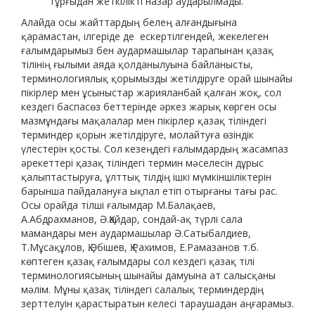
тұрғыдан жеткілікті назар аударылмады.
Алайда осы жайттардың белең алғандығына
қарамастан, ілгеріде де ескертілгендей, жекелеген
ғалымдарымыз бен аудармашылар тарапынан қазақ
тілінің ғылыми аяда қолданылуына байланысты,
терминологиялық қорымызды жетілдіруге орай шынайы
пікірлер мен ұсыныстар жарияланбай қалған жоқ, сол
кездегі баспасөз беттерінде әркез жарық көрген осы
мазмұндағы мақалалар мен пікірлер қазақ тіліндегі
терминдер қорын жетілдіруге, молайтуға өзіндік
үлестерін қосты. Сол кезеңдегі ғалымдардың жасампаз
әрекеттері қазақ тіліндегі термин мәселесін дұрыс
қалыптастыруға, ұлттық тілдің ішкі мүмкіншіліктерін
барынша пайдалануға ықпал етіп отырғаны тағы рас.
Осы орайда тілші ғалымдар М.Балақаев,
А.Абдрахманов, Ә.Қайдар, сондай-ақ түрлі сала
мамандары мен аудармашылар Ә.Сатыбалдиев,
Т.Мұсақұлов, Қ.Әбішев, Қ.Рахимов, Е.Рамазанов т.б.
көптеген қазақ ғалымдары сол кездегі қазақ тілі
терминологиясының шынайы дамуына ат салысқаны
мәлім. Мұны қазақ тіліндегі салалық терминдердің
зерттелуін қарастыратын келесі тараушадан аңғарамыз.