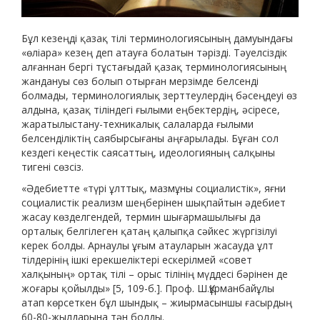
Бұл кезеңді қазақ тілі терминологиясының дамуындағы
«өліара» кезең деп атауға болатын тәрізді. Тәуелсіздік
алғаннан бергі тұстағыдай қазақ терминологиясының
жандануы сөз болып отырған мерзімде белсенді
болмады, терминологиялық зерттеулердің бәсеңдеуі өз
алдына, қазақ тіліндегі ғылыми еңбектердің, әсіресе,
жаратылыстану-техникалық салаларда ғылыми
белсенділіктің саябырсығаны аңғарылады. Бұған сол
кездегі кеңестік саясаттың, идеологияның салқыны
тигені сөзсіз.
«Әдебиетте «түрі ұлттық, мазмұны социалистік», яғни
социалистік реализм шеңберінен шықпайтын әдебиет
жасау көзделгендей, термин шығармашылығы да
орталық белгілеген қатаң қалыпқа сәйкес жүргізілуі
керек болды. Арнаулы ұғым атауларын жасауда ұлт
тілдерінің ішкі ерекшеліктері ескерілмей «совет
халқының» ортақ тілі – орыс тілінің мүддесі бәрінен де
жоғары қойылды» [5, 109-б.]. Проф. Ш.Құрманбайұлы
атап көрсеткен бұл шындық – жиырмасыншы ғасырдың
60-80-жылдарына тән болды.