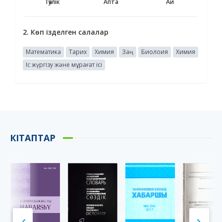
Тәулік
Апта
Ай
2. Көп ізделген салалар
Математика
Тарих
Химия
Заң
Биолоия
Химия
Іс жүргізу және мұрағат ісі
КІТАПТАР