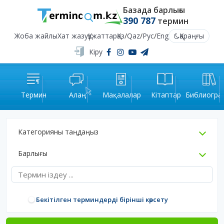
Базада барлығы
390 787
термин
Жоба жайлы
Хат жазу
Құжаттар
Қаз
/
Qaz
/
Рус
/
Eng
Қараңғы
Кіру
Термин
Алаң
Мақалалар
Кітаптар
Библиогра
Категорияны таңдаңыз
Барлығы
Бекітілген терминдерді бірінші көрсету