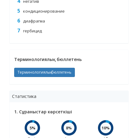
негатив
кондиционирование
диафрагма
гербицид
Терминологиялық бюллетень
Терминологиялық бюллетень
Статистика
1. Сұраныстар көрсеткіші
5%
8%
10%