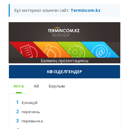
Бұл материал алынған сайт:
Termincom.kz
Бөлімнің презентациясы
КӨП ІЗДЕЛГЕНДЕР
Апта
Ай
Барлығы
Қонақүй
перечень
перемычка