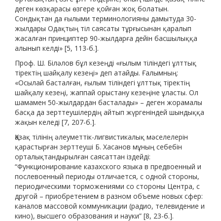
деген көзқарасы өзгере қойған жоқ болатын.
Сондықтан да ғылыми терминологияны дамытуда 30-
жылдары Одақтың тіл саясаты тұрғысынан қаралып
жасалған принциптер 90-жылдарға дейін басшылыққа
алынып келді» [5, 113-б.].
Проф. Ш. Біләлов бұл кезеңді «ғылым тіліндегі ұлттық
тіректің шайқалу кезеңі» деп атайды. Ғалымның:
«Осылай басталған, ғылым тіліндегі ұлттық тіректің
шайқалу кезеңі, жаппай орыстану кезеңіне ұласты. Ол
шамамен 50-жылдардан басталады» – деген жорамалы
басқа да зерттеушілердің айтып жүргеніндей шындыққа
жақын келеді [7, 207-б.].
Қазақ тілінің әлеуметтік-лигвистикалық мәселелерін
қарастырған зерттеуші Б. Хасанов мұның себебін
орталықтандырылған саясаттан іздейді:
“Функционирование казахского языка в предвоенный и
послевоенный периоды отличается, с одной стороны,
периодическими торможениями со стороны Центра, с
другой – приобретением в разном объеме новых сфер:
каналов массовой коммуникации (радио, телевидение и
кино), высшего образования и науки” [8, 23-б.].