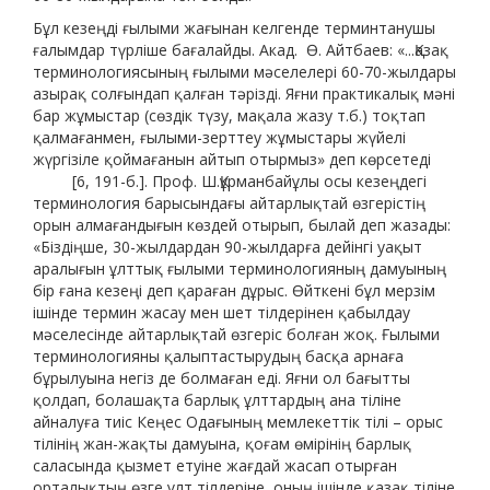
Бұл кезеңді ғылыми жағынан келгенде терминтанушы
ғалымдар түрліше бағалайды. Акад. Ө. Айтбаев: «...Қазақ
терминологиясының ғылыми мәселелері 60-70-жылдары
азырақ солғындап қалған тәрізді. Яғни практикалық мәні
бар жұмыстар (сөздік түзу, мақала жазу т.б.) тоқтап
қалмағанмен, ғылыми-зерттеу жұмыстары жүйелі
жүргізіле қоймағанын айтып отырмыз» деп көрсетеді
[6, 191-б.]. Проф. Ш.Құрманбайұлы осы кезеңдегі
терминология барысындағы айтарлықтай өзгерістің
орын алмағандығын көздей отырып, былай деп жазады:
«Біздіңше, 30-жылдардан 90-жылдарға дейінгі уақыт
аралығын ұлттық ғылыми терминологияның дамуының
бір ғана кезеңі деп қараған дұрыс. Өйткені бұл мерзім
ішінде термин жасау мен шет тілдерінен қабылдау
мәселесінде айтарлықтай өзгеріс болған жоқ. Ғылыми
терминологияны қалыптастырудың басқа арнаға
бұрылуына негіз де болмаған еді. Яғни ол бағытты
қолдап, болашақта барлық ұлттардың ана тіліне
айналуға тиіс Кеңес Одағының мемлекеттік тілі – орыс
тілінің жан-жақты дамуына, қоғам өмірінің барлық
саласында қызмет етуіне жағдай жасап отырған
орталықтың өзге ұлт тілдеріне, оның ішінде қазақ тіліне