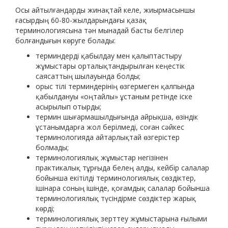
Осы айтылғандарды жинақтай келе, жиырмасыншы
ғасырдың 60-80-жылдарындағы қазақ
терминологиясына тән мынадай басты белгілер
болғандығын көруге болады:
терминдерді қабылдау мен қалыптастыру
жұмыстары орталықтандырылған кеңестік
саясаттың шылауында болды;
орыс тілі терминдерінің өзгермеген қалпында
қабылдануы «оңтайлы» ұстаным ретінде іске
асырылып отырды;
термин шығармашылдығында айрықша, өзіндік
ұстанымдарға жол берілмеді, соған сәйкес
терминологияда айтарлықтай өзгерістер
болмады;
терминологиялық жұмыстар негізінен
практикалық тұрғыда белең алды, кейбір салалар
бойынша екітілді терминологиялық сөздіктер,
ішінара соның ішінде, қоғамдық салалар бойынша
терминологиялық түсіндірме сөздіктер жарық
көрді;
терминологиялық зерттеу жұмыстарына ғылыми