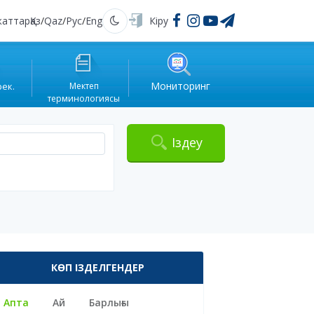
жаттар
Қаз
/
Qaz
/
Рус
/
Eng
Кіру
Қараңғы
Мониторинг
рек.
Мектеп
терминологиясы
Іздеу
КӨП ІЗДЕЛГЕНДЕР
Апта
Ай
Барлығы