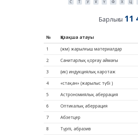
С
Т
У
Ұ
Ү
Ф
Х
Ц
11 
Барлығы
№
Қазақша атауы
1
(жм) жарылғыш материалдар
2
Санитарлық қорғау аймағы
3
(ик) индукциялық каротаж
4
«стақан» (жарылыс түбі )
5
Астрономиялық аберрация
6
Оптикалық аберрация
7
Абзетцер
8
Түрпі, абразив