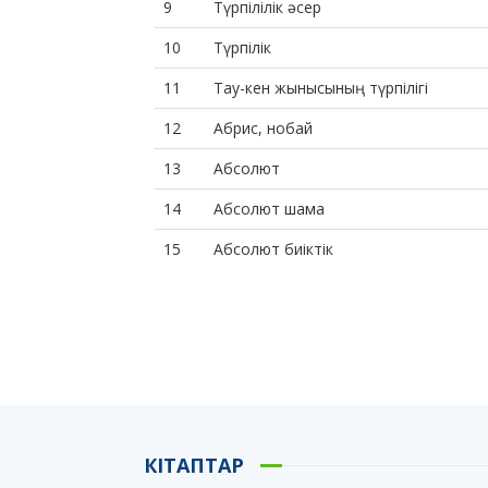
9
Түрпілілік әсер
10
Түрпілік
11
Тау-кен жынысының түрпілігі
12
Абрис, нобай
13
Абсолют
14
Абсолют шама
15
Абсолют биіктік
КІТАПТАР