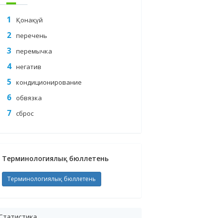
Қонақүй
перечень
перемычка
негатив
кондиционирование
обвязка
сброс
Терминологиялық бюллетень
Терминологиялық бюллетень
Статистика