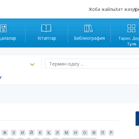
Жоба жайлы
Хат жазу
Құ
қалалар
Кітаптар
Библиография
Тарих. Де
Тұлға.
у
Ж
З
И
Й
К
Қ
Л
М
Н
О
Ө
П
Р