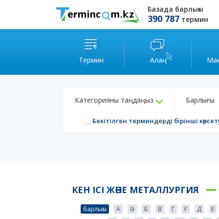
Базада барлығы
390 787
термин
Термин
Алаң
Ма
Категорияны таңдаңыз
Барлығы
Бекітілген терминдерді бірінші көрсет
КЕН ІСІ ЖӘНЕ МЕТАЛЛУРГИЯ
барлығы
А
Ә
Б
В
Г
Ғ
Д
Е