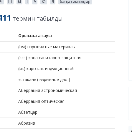
Ч
Ш
Ы
І
Э
Ю
Я
басқа символдар
411
термин табылды
Орысша атауы
(вм) взрывчатые материалы
(зсз) зона санитарно-защитная
(ик) каротаж индукционный
«стакан» ( взрывное дно )
Аберрация астрономическая
Аберрация оптическая
Абзетцер
Абразив