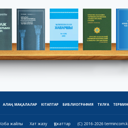
АЛАҢ
МАҚАЛАЛАР
КІТАПТАР
БИБЛИОГРАФИЯ
ТҰЛҒА
ТЕРМИ
Жоба жайлы
Хат жазу
Құжаттар
(C) 2016-2026 termincom.k