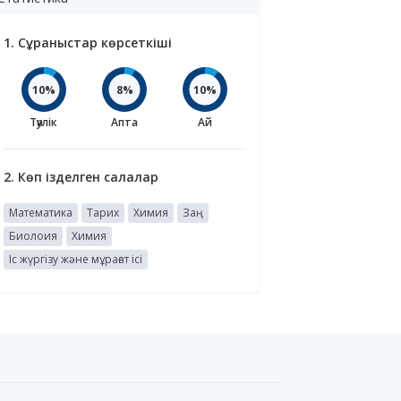
1. Сұраныстар көрсеткіші
10%
8%
10%
Тәулік
Апта
Ай
2. Көп ізделген салалар
Математика
Тарих
Химия
Заң
Биолоия
Химия
Іс жүргізу және мұрағат ісі