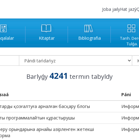
Joba jaıly
Hat jazý
Q
qalalar
Kitaptar
Bıblıografıa
Tarıh. Der
Tulǵa.
4241
Barlyǵy
termın tabyldy
sıaá
Páni
тарды қозғалтуға арналған басқару блогы
Информ
ты программалайтын құрастырушы
Информ
беру орындарына арнайы әзірленген жетекші
Информ
орма