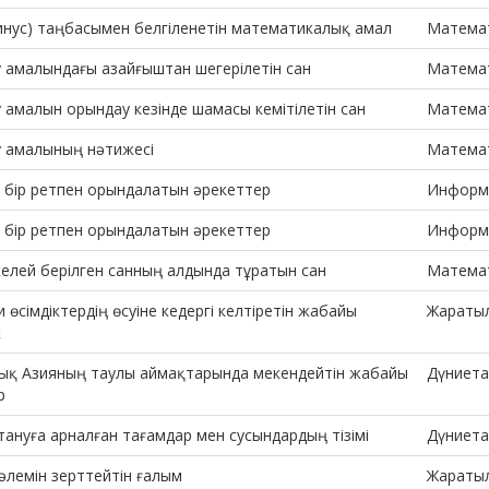
инус) таңбасымен белгіленетін математикалық амал
Матема
 амалындағы азайғыштан шегерілетін сан
Матема
 амалын орындау кезінде шамасы кемітілетін сан
Матема
у амалының нәтижесі
Матема
і бір ретпен орындалатын әрекеттер
Информ
і бір ретпен орындалатын әрекеттер
Информ
келей берілген санның алдында тұратын сан
Матема
 өсімдіктердің өсуіне кедергі келтіретін жабайы
Жараты
к
ық Азияның таулы аймақтарында мекендейтін жабайы
Дүниета
р
ануға арналған тағамдар мен сусындардың тізімі
Дүниета
әлемін зерттейтін ғалым
Жараты