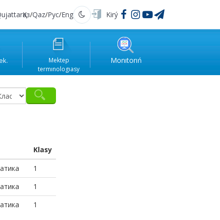
ujattar
Қаз
/
Qaz
/
Рус
/
Eng
Kirý
Qarańǵy
Monıtorıń
ek.
Mektep
termınologıasy
Klasy
атика
1
атика
1
атика
1