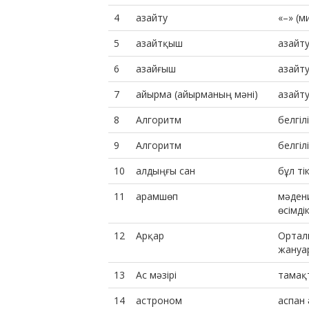
4
азайту
«–» (м
5
азайтқыш
азайту
6
азайғыш
азайту
7
айырма (айырманың мәні)
азайт
8
Алгоритм
белгіл
9
Алгоритм
белгіл
10
алдыңғы сан
бұл ті
11
арамшөп
мәдени
өсімді
12
Арқар
Ортал
жануа
13
Ас мәзірі
тамақт
14
астроном
аспан 