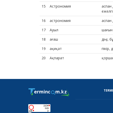
15
Астрономия
аспан
ежелг
16
астрономия
аспан 
17
Ауыл
шағын 
18
ағаш
діңі, 
19
ақиқат
пікір, 
20
Ақпарат
қорша
TERM