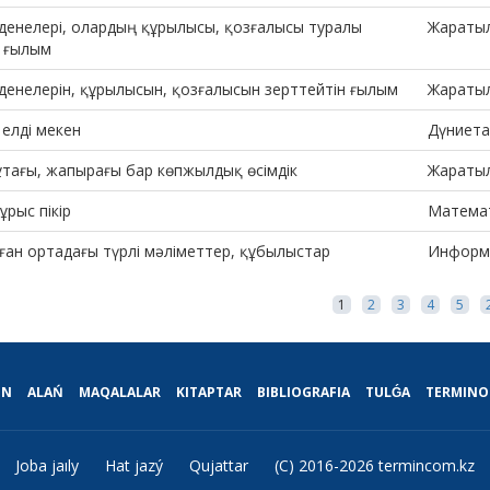
 денелері, олардың құрылысы, қозғалысы туралы
Жараты
і ғылым
денелерін, құрылысын, қозғалысын зерттейтін ғылым
Жараты
елді мекен
Дүниета
бұтағы, жапырағы бар көпжылдық өсімдік
Жараты
дұрыс пікір
Матема
ған ортадағы түрлі мәліметтер, құбылыстар
Информ
1
2
3
4
5
IN
ALAŃ
MAQALALAR
KITAPTAR
BIBLIOGRAFIA
TULǴA
TERMINO
Joba jaıly
Hat jazý
Qujattar
(C) 2016-2026 termincom.kz