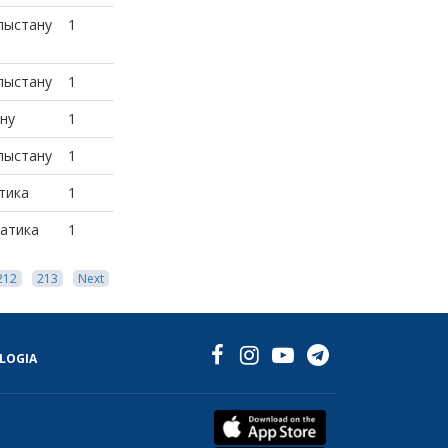
лыстану
1
лыстану
1
ну
1
лыстану
1
тика
1
атика
1
212
213
Next
LOGIA