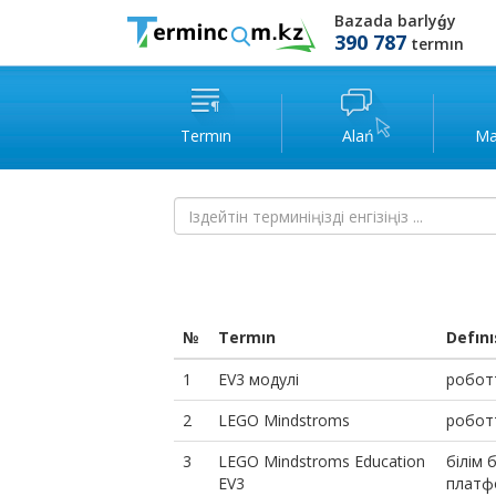
Bazada barlyǵy
390 787
termın
Termın
Alań
Ma
№
Termın
Defını
1
EV3 модулі
робот
2
LEGO Mindstroms
робот
3
LEGO Mindstroms Education
білім 
EV3
платф