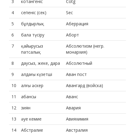
3
котангеніс
Cotg
4
сепеніс (сек)
Sec
5
бұлдырлық
Аберрация
6
бала түсіру
Аборт
7
қайырусыз
Абсолютизм (негр.
патсалық
монархия)
8
даусыз, жеке, дара
Абсолютный
9
алдағы күзетші
Аван пост
10
алғы әскер
Авангард (войска)
11
абансы
Аванс
12
зиян
Авария
13
әуе кемие
Авияхимия
14
Абстралие
Австралия