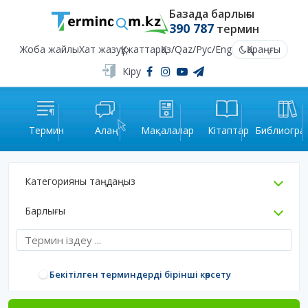
Базада барлығы
390 787
термин
Жоба жайлы
Хат жазу
Құжаттар
Қаз
/
Qaz
/
Рус
/
Eng
Қараңғы
Кіру
Термин
Алаң
Мақалалар
Кітаптар
Библиогра
Категорияны таңдаңыз
Барлығы
Бекітілген терминдерді бірінші көрсету