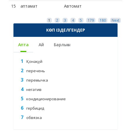
15
аптамат
Автомат
1
2
3
4
5
179
180
Next
КӨП ІЗДЕЛГЕНДЕР
Апта
Ай
Барлығы
Қонақүй
перечень
перемычка
негатив
кондиционирование
гербицид
обвязка