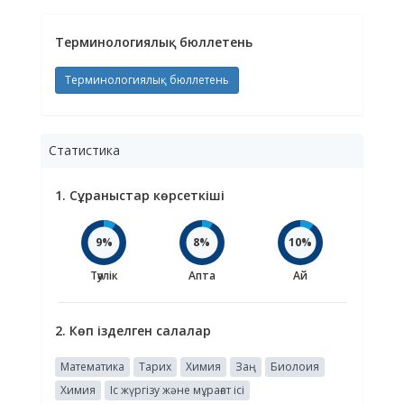
Терминологиялық бюллетень
Терминологиялық бюллетень
Статистика
1. Сұраныстар көрсеткіші
9%
8%
10%
Тәулік
Апта
Ай
2. Көп ізделген салалар
Математика
Тарих
Химия
Заң
Биолоия
Химия
Іс жүргізу және мұрағат ісі