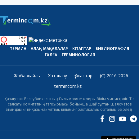
ТЕРМИН
АЛАҢ
МАҚАЛАЛАР
КІТАПТАР
БИБЛИОГРАФИЯ
ТҰЛҒА
ТЕРМИНОЛОГИЯ
Жоба жайлы
Хат жазу
Құжаттар
(C) 2016-2026
termincom.kz
Қазақстан Республикасының Ғылым және жоғары білім министрлігі Тіл
саясаты комитетінің тапсырмасы бойынша Шайсұлтан Шаяхметов
атындағы «Тіл-Қазына» ұлттық ғылыми-практикалық орталығы әзірледі.