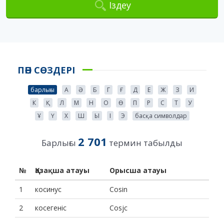
Іздеу
ПӘН СӨЗДЕРІ
барлығы
А
Ә
Б
Г
Ғ
Д
Е
Ж
З
И
К
Қ
Л
М
Н
О
Ө
П
Р
С
Т
У
Ұ
Ү
Х
Ш
Ы
І
Э
басқа символдар
2 701
Барлығы
термин табылды
№
Қазақша атауы
Орысша атауы
1
косинус
Cosin
2
косегеніс
Cosjc