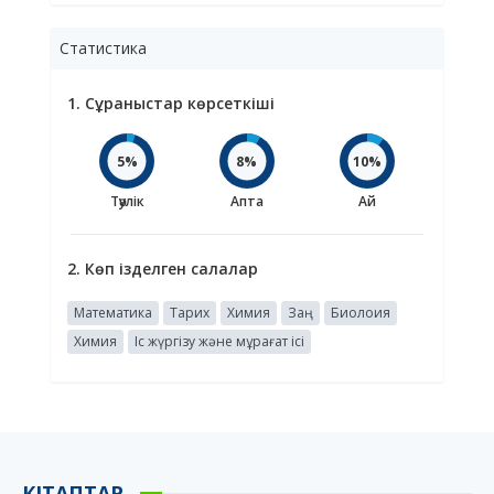
Статистика
1. Сұраныстар көрсеткіші
5%
8%
10%
Тәулік
Апта
Ай
2. Көп ізделген салалар
Математика
Тарих
Химия
Заң
Биолоия
Химия
Іс жүргізу және мұрағат ісі
КІТАПТАР