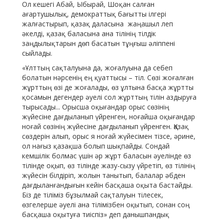
Ол кешегі Абай, Ыбырай, Шоқан салған
ағартушылық, демократтық бағытты ілгері
жалғастырып, қазақ даласына жаңашыл леп
әкелді, қазақ баласына ана тілінің тілдік
заңдылықтарын дөп басатын тұңғыш әліппені
сыйлады.
«
Ұлттың сақталуына да, жоғалуына да себеп
болатын нәрсенің ең қуаттысы – тіл. Сөзі жоғалған
жұрттың өзі де жоғалады, өз ұлтына басқа жұртты
қосамын дегендер әуелі сол жұрттың тілін аздыруға
тырысады.
.. Орысша оқығандар орыс сөзінің
жүйесіне дағдыланып үйренген, ноғайша оқығандар
ноғай сөзінің жүйесіне дағдыланып үйренген. Қазақ
сөздерін алып, орыс я ноғай жүйесімен тізсе, әрине,
ол нағыз қазақша болып шықпайды. Сондай
кемшілік болмас үшін әр жұрт баласын әуелінде өз
тілінде оқып, өз тілінде жазу-сызу үйретіп, өз тілінің
жүйесін білдіріп, жолын танытып, балалар әбден
дағдыланғандығын кейін басқаша оқыта бастайды.
Біз де тіліміз бұзылмай сақталуын тілесек,
өзгелерше әуелі ана тілімізбен оқытып, сонан соң
басқаша оқытуға тиіспіз» деп данышпандық