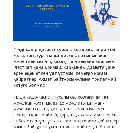
Тілдің қадір-қасиеті туралы сөз қозғағанда тілі
жоғалған жұрттың өзі де жоғалатынын жан-
жүрегімен сезініп, қазақ тілін замана көшімен
ілестіріп қана қоймай, қарқынды дамыту үшін
ерен еңбек еткен ұлт ұстазы, кемеңгер қоғам
қайраткері Ахмет Байтұрсынұлына тоқталмай
кетуге болмас.
Тілдің қадір-қасиеті туралы сөз қозғағанда тілі
жоғалған жұрттың өзі де жоғалатынын жан-
жүрегімен сезініп, қазақ тілін замана көшімен
ілестіріп қана қоймай, қарқынды дамыту үшін ерен
еңбек еткен ұлт ұстазы, кемеңгер қоғам қайраткері
Ахмет Байтұрсынұлына тоқталмай кетуге болмас.