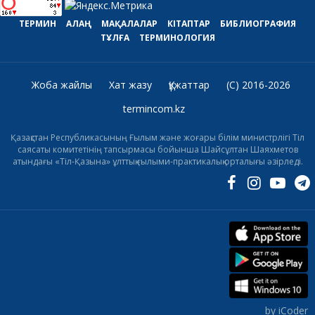
ТЕРМИН
АЛАҢ
МАҚАЛАЛАР
КІТАПТАР
БИБЛИОГРАФИЯ
ТҰЛҒА
ТЕРМИНОЛОГИЯ
Жоба жайлы
Хат жазу
Құжаттар
(C) 2016-2026
termincom.kz
Қазақстан Республикасының Ғылым және жоғары білім министрлігі Тіл
саясаты комитетінің тапсырмасы бойынша Шайсұлтан Шаяхметов
атындағы «Тіл-Қазына» ұлттық ғылыми-практикалық орталығы әзірледі.
by iCoder