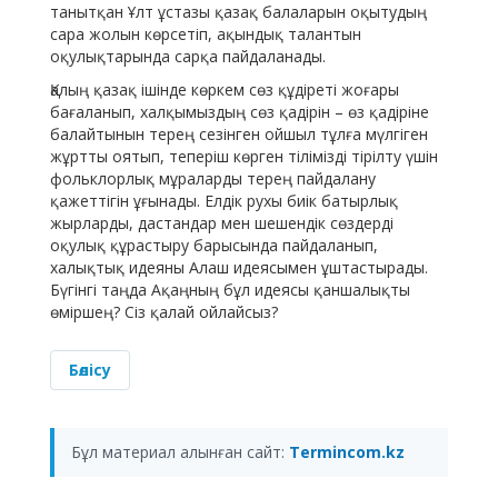
танытқан Ұлт ұстазы қазақ балаларын оқытудың
сара жолын көрсетіп, ақындық талантын
оқулықтарында сарқа пайдаланады.
Қалың қазақ ішінде көркем сөз құдіреті жоғары
бағаланып, халқымыздың сөз қадірін – өз қадіріне
балайтынын терең сезінген ойшыл тұлға мүлгіген
жұртты оятып, теперіш көрген тілімізді тірілту үшін
фольклорлық мұраларды терең пайдалану
қажеттігін ұғынады. Елдік рухы биік батырлық
жырларды, дастандар мен шешендік сөздерді
оқулық құрастыру барысында пайдаланып,
халықтық идеяны Алаш идеясымен ұштастырады.
Бүгінгі таңда Ақаңның бұл идеясы қаншалықты
өміршең? Сіз қалай ойлайсыз?
Бөлісу
Бұл материал алынған сайт:
Termincom.kz