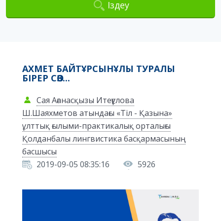
Іздеу
АХМЕТ БАЙТҰРСЫНҰЛЫ ТУРАЛЫ
БІРЕР СӨЗ...
Сая Ағанасқызы Итеғұлова
Ш.Шаяхметов атындағы «Тіл - Қазына»
ұлттық ғылыми-практикалық орталығы
Қолданбалы лингвистика басқармасының
басшысы
2019-09-05 08:35:16
5926