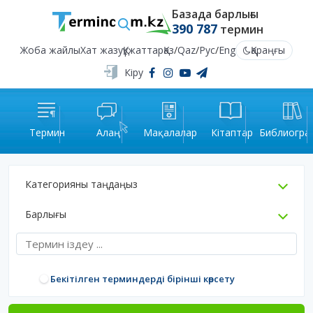
Базада барлығы
390 787
термин
Жоба жайлы
Хат жазу
Құжаттар
Қаз
/
Qaz
/
Рус
/
Eng
Қараңғы
Кіру
Термин
Алаң
Мақалалар
Кітаптар
Библиогра
Категорияны таңдаңыз
Барлығы
Бекітілген терминдерді бірінші көрсету