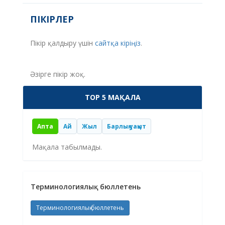
ПІКІРЛЕР
Пікір қалдыру үшін
сайтқа кіріңіз
.
Әзірге пікір жоқ.
TOP 5 МАҚАЛА
Апта
Ай
Жыл
Барлық уақыт
Мақала табылмады.
Терминологиялық бюллетень
Терминологиялық бюллетень