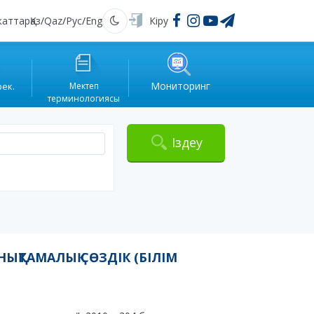
жаттар
Қаз
/
Qaz
/
Рус
/
Eng
Кіру
Қараңғы
Мониторинг
рек.
Мектеп
терминологиясы
Іздеу
ЫҚТАМАЛЫҚ СӨЗДІК (БІЛІМ