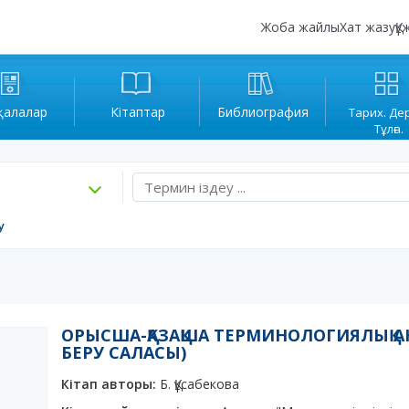
Жоба жайлы
Хат жазу
Құ
қалалар
Кітаптар
Библиография
Тарих. Де
Тұлға.
у
ОРЫСША-ҚАЗАҚША ТЕРМИНОЛОГИЯЛЫҚ АН
БЕРУ САЛАСЫ)
Кітап авторы:
Б. Құсабекова