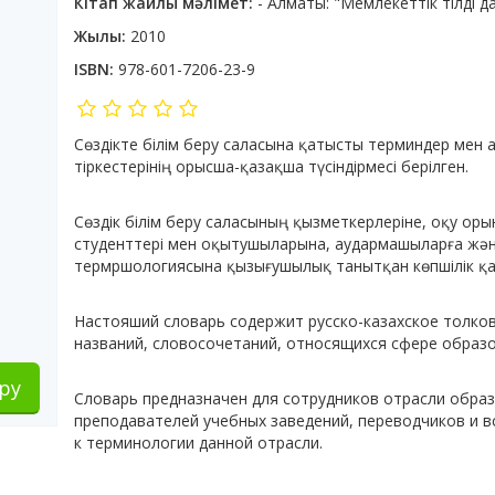
Кітап жайлы мәлімет:
- Алматы: "Мемлекеттік тілді да
Жылы:
2010
ISBN:
978-601-7206-23-9
Сөздікте білім беру саласына қатысты терминдер мен 
тіркестерінің орысша-қазақша түсіндірмесі берілген.
Сөздік білім беру саласының қызметкерлеріне, оқу ор
студенттері мен оқытушыларына, аудармашыларға жән
термршологиясына қызығушылық танытқан көпшілік қа
Настояший словарь содержит русско-казахское толко
названий, словосочетаний, относящихся сфере образо
ру
Словарь предназначен для сотрудников отрасли образ
преподавателей учебных заведений, переводчиков и 
к терминологии данной отрасли.