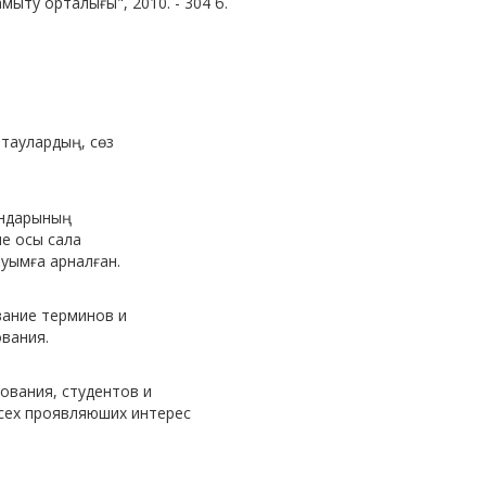
мыту орталығы", 2010. - 304 б.
атаулардың, сөз
ындарының
е осы сала
уымға арналған.
вание терминов и
вания.
ования, студентов и
всех проявляюших интерес