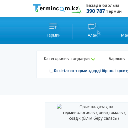
Базада барлығы
390 787
термин
Термин
Алаң
Ма
Категорияны таңдаңыз
Барлығы
Бекітілген терминдерді бірінші көрсет