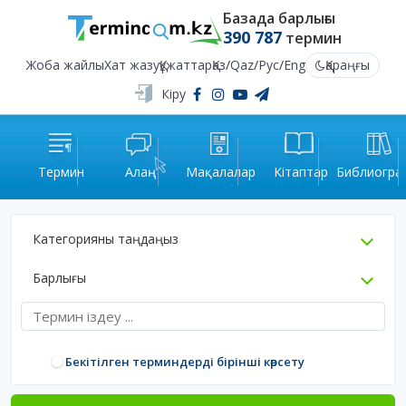
Базада барлығы
390 787
термин
Жоба жайлы
Хат жазу
Құжаттар
Қаз
/
Qaz
/
Рус
/
Eng
Қараңғы
Кіру
Термин
Алаң
Мақалалар
Кітаптар
Библиогра
Категорияны таңдаңыз
Барлығы
Бекітілген терминдерді бірінші көрсету