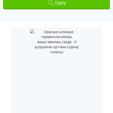
Іздеу