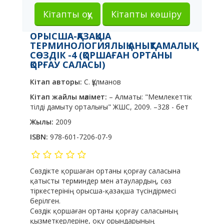
Кітапты оқу
Кітапты көшіру
ОРЫСША-ҚАЗАҚША
ТЕРМИНОЛОГИЯЛЫҚ АНЫҚТАМАЛЫҚ
СӨЗДІК -4 (ҚОРШАҒАН ОРТАНЫ
ҚОРҒАУ САЛАСЫ)
Кітап авторы:
С. Құлманов
Кітап жайлы мәлімет:
– Алматы: "Мемлекеттік
тілді дамыту орталығы" ЖШС, 2009. –328 - бет
Жылы:
2009
ISBN:
978-601-7206-07-9
Сөздікте қоршаған ортаны қорғау саласына
қатысты терминдер мен атаулардың, сөз
тіркестерінің орысша-қазақша түсіндірмесі
берілген.
Сөздік қоршаған ортаны қорғау саласының
қызметкерлеріне, оқу орындарының