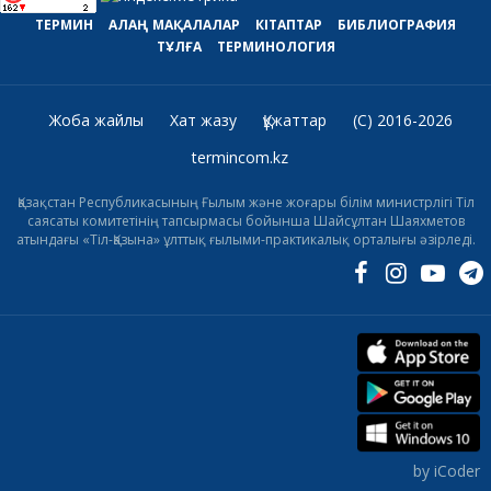
ТЕРМИН
АЛАҢ
МАҚАЛАЛАР
КІТАПТАР
БИБЛИОГРАФИЯ
ТҰЛҒА
ТЕРМИНОЛОГИЯ
Жоба жайлы
Хат жазу
Құжаттар
(C) 2016-2026
termincom.kz
Қазақстан Республикасының Ғылым және жоғары білім министрлігі Тіл
саясаты комитетінің тапсырмасы бойынша Шайсұлтан Шаяхметов
атындағы «Тіл-Қазына» ұлттық ғылыми-практикалық орталығы әзірледі.
by iCoder