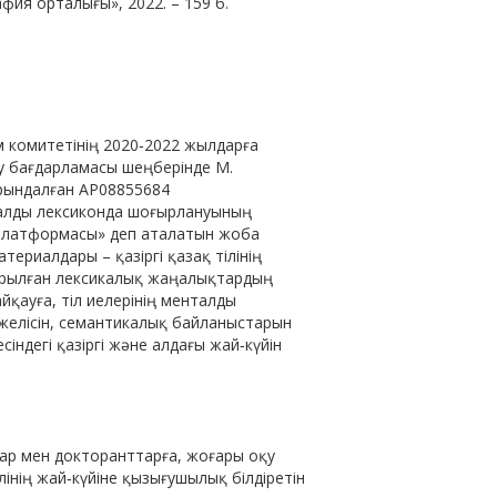
ия орталығы», 2022. – 159 б.
м комитетінің 2020‐2022 жылдарға
у бағдарламасы шеңберінде М.
орындалған AP08855684
алды лексиконда шоғырлануының
 платформасы» деп аталатын жоба
ериалдары – қазіргі қазақ тілінің
дырылған лексикалық жаңалықтардың
йқауға, тіл иелерінің менталды
желісін, семантикалық байланыстарын
індегі қазіргі және алдағы жай‐күйін
ар мен докторанттарға, жоғары оқу
лінің жай‐күйіне қызығушылық білдіретін