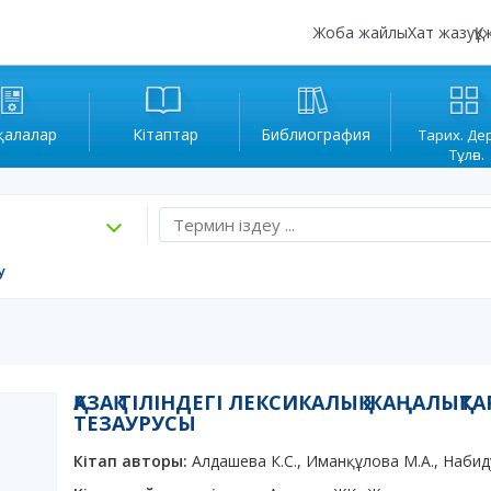
Жоба жайлы
Хат жазу
Құ
қалалар
Кітаптар
Библиография
Тарих. Де
Тұлға.
у
ҚАЗАҚ ТІЛІНДЕГІ ЛЕКСИКАЛЫҚ ЖАҢАЛЫҚ
ТЕЗАУРУСЫ
Кітап авторы:
Алдашева К.С., Иманқұлова М.А., Набид