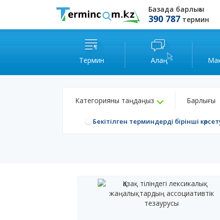
Базада барлығы
390 787
термин
Термин
Алаң
Ма
Категорияны таңдаңыз
Барлығы
Бекітілген терминдерді бірінші көрсет