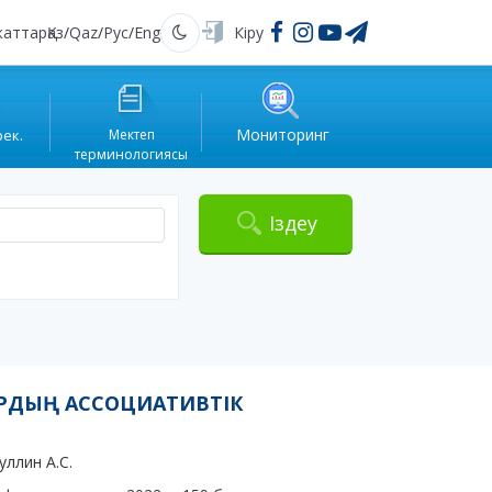
жаттар
Қаз
/
Qaz
/
Рус
/
Eng
Кіру
Қараңғы
Мониторинг
рек.
Мектеп
терминологиясы
Іздеу
ТАРДЫҢ АССОЦИАТИВТІК
уллин А.С.