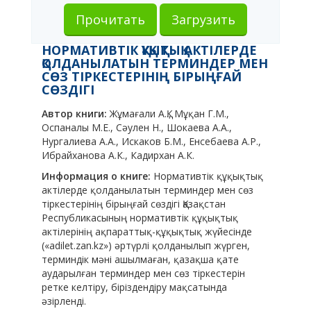
Прочитать
Загрузить
НОРМАТИВТІК ҚҰҚЫҚТЫҚ АКТІЛЕРДЕ
ҚОЛДАНЫЛАТЫН ТЕРМИНДЕР МЕН
СӨЗ ТІРКЕСТЕРІНІҢ БІРЫҢҒАЙ
СӨЗДІГІ
Автор книги:
Жұмағали А.Қ., Мұқан Г.М.,
Оспаналы М.Е., Сәулен Н., Шокаева А.А.,
Нургалиева А.А., Искаков Б.М., Енсебаева А.Р.,
Ибрайханова А.К., Кадирхан А.К.
Информация о книге:
Нормативтік құқықтық
актілерде қолданылатын терминдер мен сөз
тіркестерінің бірыңғай сөздігі Қазақстан
Республикасының нормативтік құқықтық
актілерінің ақпараттық-құқықтық жүйесінде
(«adilet.zan.kz») әртүрлі қолданылып жүрген,
терминдік мәні ашылмаған, қазақша қате
аударылған терминдер мен сөз тіркестерін
ретке келтіру, біріздендіру мақсатында
әзірленді.