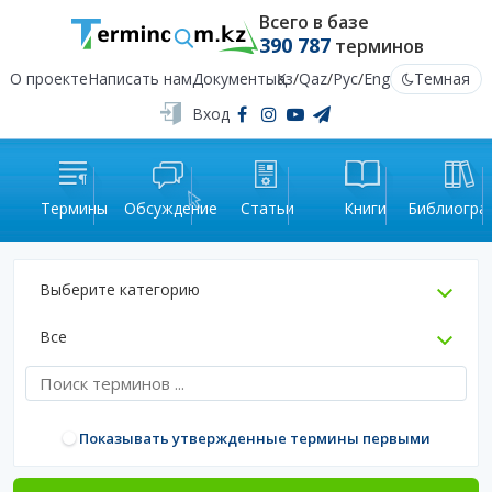
Всего в базе
390 787
терминов
О проекте
Написать нам
Документы
Қаз
/
Qaz
/
Рус
/
Eng
Темная
Вход
Термины
Обсуждение
Статьи
Книги
Библиогра
Выберите категорию
Все
Показывать утвержденные термины первыми