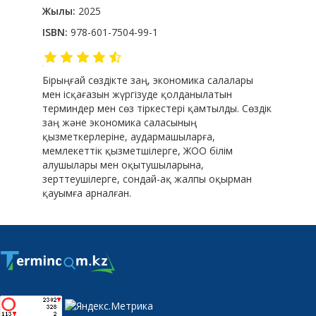
Жылы:
2025
ISBN:
978-601-7504-99-1
Бірыңғай сөздікте заң, экономика салалары
мен ісқағазын жүргізуде қолданылатын
терминдер мен сөз тіркестері қамтылды. Сөздік
заң және экономика саласының
қызметкерлеріне, аудармашыларға,
мемлекеттік қызметшілерге, ЖОО білім
алушылары мен оқытушыларына,
зерттеушілерге, сондай-ақ жалпы оқырман
қауымға арналған.