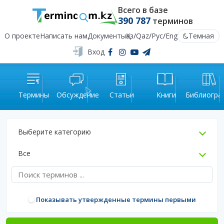
Всего в базе
390 787
терминов
О проекте
Написать нам
Документы
Қаз
/
Qaz
/
Рус
/
Eng
Темная
Вход
Термины
Обсуждение
Статьи
Книги
Библиогра
Выберите категорию
Все
Показывать утвержденные термины первыми