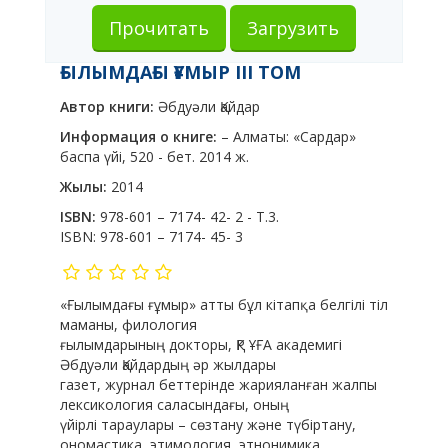
Прочитать
Загрузить
ҒЫЛЫМДАҒЫ ҒҰМЫР III ТОМ
Автор книги:
Әбдуәли Қайдар
Информация о книге:
– Алматы: «Сардар»
баспа үйі, 520 - бет. 2014 ж.
Жылы:
2014
ISBN:
978-601 – 7174- 42- 2 - Т.3.
ISBN:
978-601 – 7174- 45- 3
«Ғылымдағы ғұмыр» атты бұл кітапқа белгілі тіл
маманы, филология
ғылымдарының докторы, ҚР ҰҒА академигі
Әбдуәли Қайдардың әр жылдары
газет, журнал беттерінде жарияланған жалпы
лексикология саласындағы, оның
үйірлі тараулары – сөзтану және түбіртану,
ономастика, этимология, этнонимика,