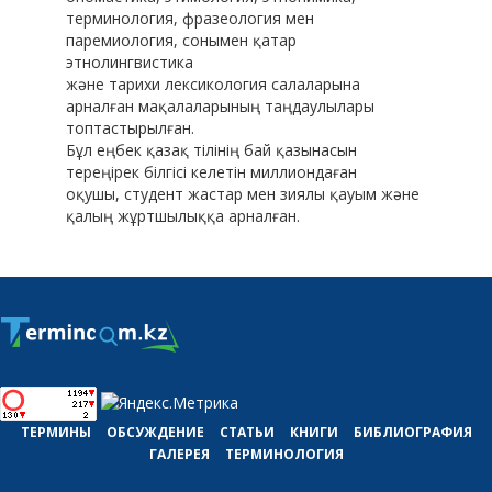
терминология, фразеология мен
паремиология, сонымен қатар
этнолингвистика
және тарихи лексикология салаларына
арналған мақалаларының таңдаулылары
топтастырылған.
Бұл еңбек қазақ тілінің бай қазынасын
тереңірек білгісі келетін миллиондаған
оқушы, студент жастар мен зиялы қауым және
қалың жұртшылыққа арналған.
ТЕРМИНЫ
ОБСУЖДЕНИЕ
СТАТЬИ
КНИГИ
БИБЛИОГРАФИЯ
ГАЛЕРЕЯ
ТЕРМИНОЛОГИЯ