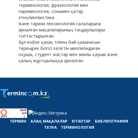
терминология, фразеология мен
паремиология, сонымен қатар
этнолингвистика
және тарихи лексикология салаларына
арналған мақалаларының таңдаулылары
топтастырылған.
Бұл еңбек қазақ тілінің бай қазынасын
тереңірек білгісі келетін миллиондаған
оқушы, студент жастар мен зиялы қауым және
қалың жұртшылыққа арналған.
ТЕРМИН
АЛАҢ
МАҚАЛАЛАР
КІТАПТАР
БИБЛИОГРАФИЯ
ТҰЛҒА
ТЕРМИНОЛОГИЯ