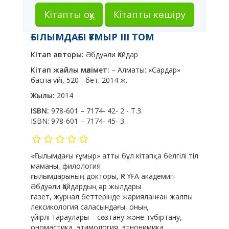
Кітапты оқу
Кітапты көшіру
ҒЫЛЫМДАҒЫ ҒҰМЫР III ТОМ
Кітап авторы:
Әбдуәли Қайдар
Кітап жайлы мәлімет:
– Алматы: «Сардар»
баспа үйі, 520 - бет. 2014 ж.
Жылы:
2014
ISBN:
978-601 – 7174- 42- 2 - Т.3.
ISBN:
978-601 – 7174- 45- 3
«Ғылымдағы ғұмыр» атты бұл кітапқа белгілі тіл
маманы, филология
ғылымдарының докторы, ҚР ҰҒА академигі
Әбдуәли Қайдардың әр жылдары
газет, журнал беттерінде жарияланған жалпы
лексикология саласындағы, оның
үйірлі тараулары – сөзтану және түбіртану,
ономастика, этимология, этнонимика,