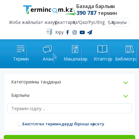
Базада барлығы
390 787
термин
Жоба жайлы
Хат жазу
Құжаттар
Қаз
/
Qaz
/
Рус
/
Eng
Қараңғы
Кіру
Термин
Алаң
Мақалалар
Кітаптар
Библиогра
Категорияны таңдаңыз
Барлығы
Бекітілген терминдерді бірінші көрсету