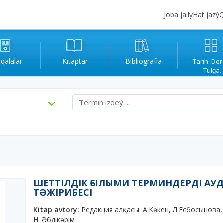
Joba jaıly
Hat jazý
Q
qalalar
Kitaptar
Bıblıografıa
Tarıh. Der
Tulǵa.
ШЕТТІЛДІК ҒЫЛЫМИ ТЕРМИНДЕРДІ АУД
ТӘЖІРИБЕСІ
Kitap avtory:
Редакция алқасы: А.Көкен, Л.Есбосынова,
Н. Әбдікәрім