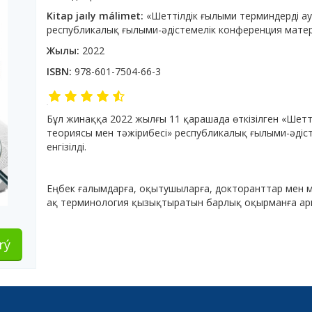
Kitap jaıly málimet:
«Шеттілдік ғылыми терминдерді ау
республикалық ғылыми-әдістемелік конференция мат
Жылы:
2022
ISBN:
978-601-7504-66-3
Бұл жинаққа 2022 жылғы 11 қарашада өткізілген «Шетт
теориясы мен тәжірибесі» республикалық ғылыми-әді
енгізілді.
Еңбек ғалымдарға, оқытушыларға, докторанттар мен м
ақ терминология қызықтыратын барлық оқырманға ар
rý