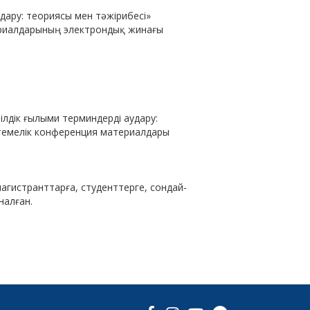
дару: теориясы мен тәжірибесі»
ериалдарының электрондық жинағы
ілдік ғылыми терминдерді аудару:
стемелік конференция материалдары
агистранттарға, студенттерге, сондай-
налған.