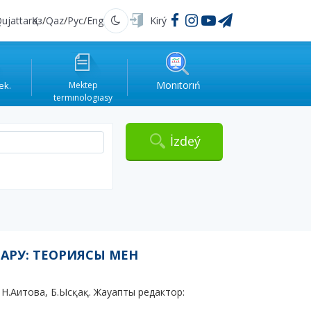
ujattar
Қаз
/
Qaz
/
Рус
/
Eng
Kirý
Qarańǵy
Monıtorıń
ek.
Mektep
termınologıasy
İzdeý
АРУ: ТЕОРИЯСЫ МЕН
 Н.Аитова, Б.Ысқақ. Жауапты редактор: