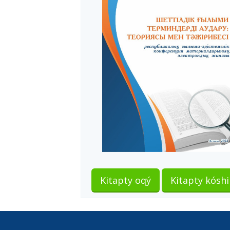
Kitapty oqý
Kitapty kóshi