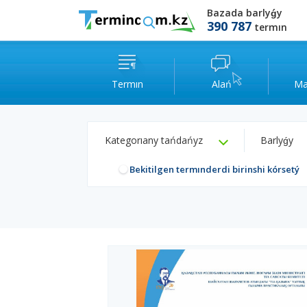
Bazada barlyǵy
390 787
termın
Termın
Alań
Ma
Kategorıany tańdańyz
Barlyǵy
Bekitilgen termınderdi birinshi kórsetý