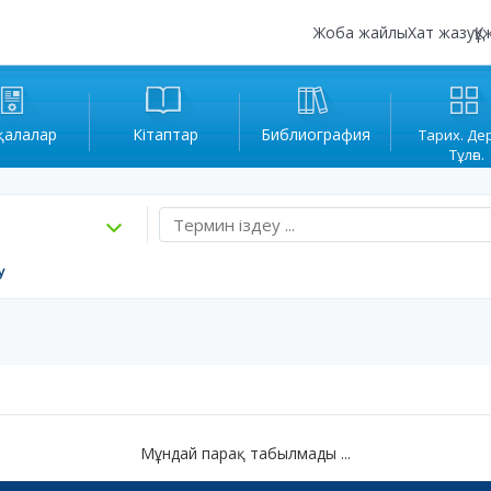
Жоба жайлы
Хат жазу
Құ
қалалар
Кітаптар
Библиография
Тарих. Де
Тұлға.
у
Мұндай парақ табылмады ...