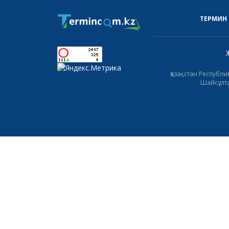
ТЕРМИН
Қазақстан Республ
Шайсұлта