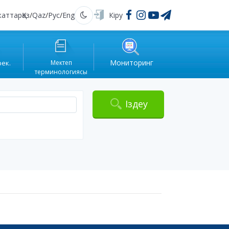
жаттар
Қаз
/
Qaz
/
Рус
/
Eng
Кіру
Қараңғы
Мониторинг
рек.
Мектеп
терминологиясы
Іздеу