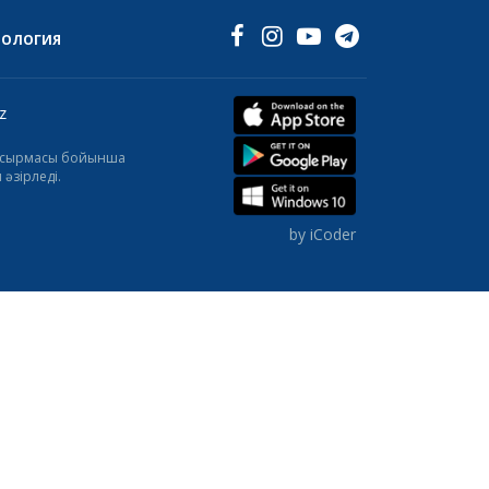
НОЛОГИЯ
z
тапсырмасы бойынша
әзірледі.
by iCoder