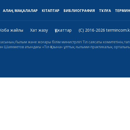
АЛАҢ
МАҚАЛАЛАР
КІТАПТАР
БИБЛИОГРАФИЯ
ТҰЛҒА
ТЕРМИ
Жоба жайлы
Хат жазу
Құжаттар
(C) 2016-2026 termincom.k
икасының Ғылым және жоғары білім министрлігі Тіл саясаты комитетінің 
н Шаяхметов атындағы «Тіл-Қазына» ұлттық ғылыми-практикалық орталығы 