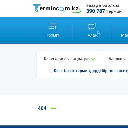
Базада барлығы
390 787
термин
Термин
Алаң
Ма
Категорияны таңдаңыз
Барлығы
Бекітілген терминдерді бірінші көрсет
404