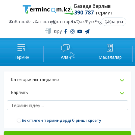
Базада барлығы
390 787
термин
Жоба жайлы
Хат жазу
Құжаттар
Қаз
/
Qaz
/
Рус
/
Eng
Қараңғы
Кіру
Термин
Алаң
Мақалалар
Категорияны таңдаңыз
Барлығы
Бекітілген терминдерді бірінші көрсету