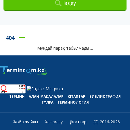
Іздеу
404
Мұндай парақ табылмады ...
ТЕРМИН
АЛАҢ
МАҚАЛАЛАР
КІТАПТАР
БИБЛИОГРАФИЯ
ТҰЛҒА
ТЕРМИНОЛОГИЯ
Жоба жайлы
Хат жазу
Құжаттар
(C) 2016-2026