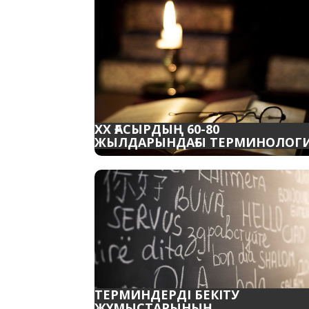
ХХ ҒАСЫРДЫҢ 60-80
ЖЫЛДАРЫНДАҒЫ ТЕРМИНОЛОГ
ТЕРМИНДЕРДІ БЕКІТУ
ЖҰМЫСТАРЫНЫҢ