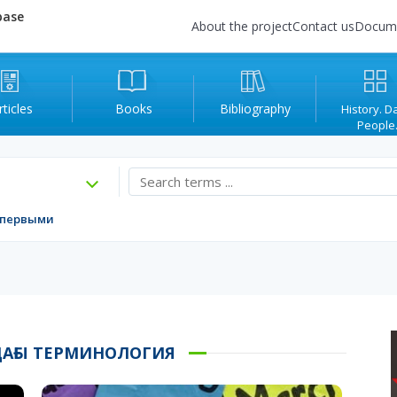
base
About the project
Contact us
Docum
rticles
Books
Bibliography
History. D
People
 первыми
ДАҒЫ ТЕРМИНОЛОГИЯ