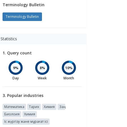
Terminology Bulletin
Terminology Bulletin
Statistics
1. Query count
9%
8%
10%
Day
Week
Month
3. Popular industries
Математика
Тарих
Химия
Заң
Биолоия
Химия
Іс жүргізу және мұрағат ісі