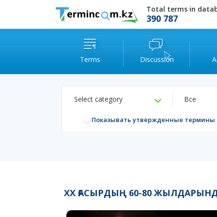
Total terms in data
390 787
Terms
Discussion
A
Select category
Все
Показывать утвержденные термины
XX ҒАСЫРДЫҢ 60-80 ЖЫЛДАРЫН