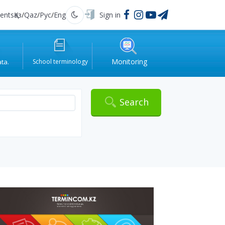
ents
Қаз
/
Qaz
/
Рус
/
Eng
Sign in
Қараңғы
Monitoring
ata.
School terminology
.
Search