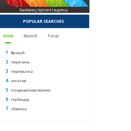
Бөлімнің презентациясы
POPULAR SEARCHES
Week
Month
Total
Қонақүй
перечень
перемычка
негатив
кондиционирование
гербицид
обвязка