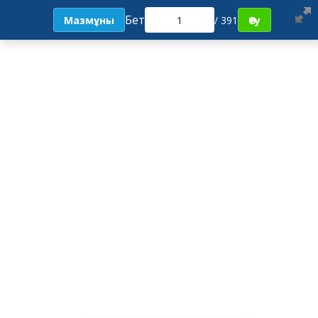
Бет
Мазмұны
/ 391
Өту