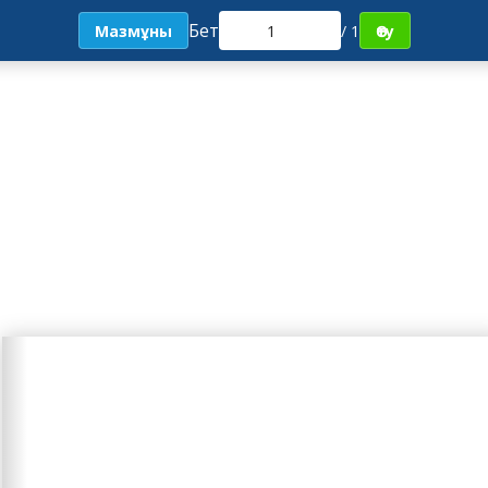
Бет
Мазмұны
/ 1
Өту