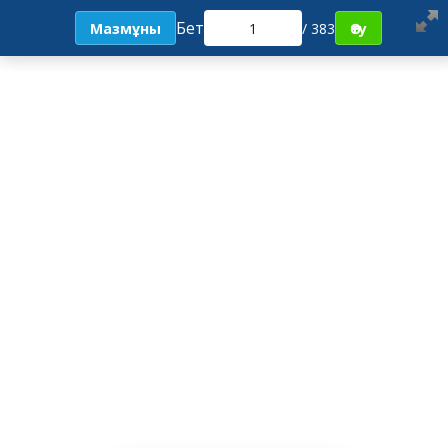
Бет
Мазмұны
/ 383
Өту