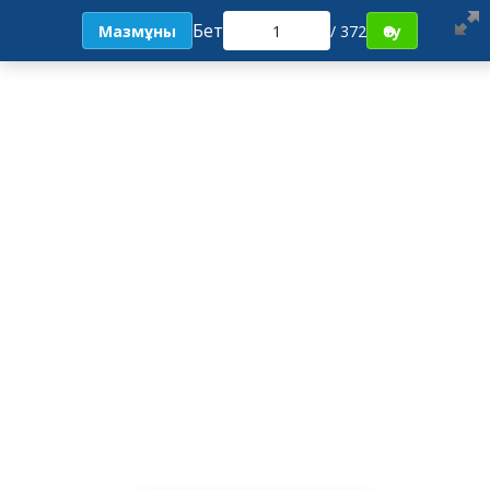
Бет
Мазмұны
/ 372
Өту