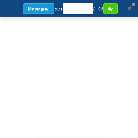
Бет
Мазмұны
/ 106
Өту