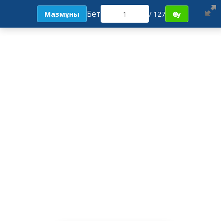
Бет
Мазмұны
/ 127
Өту