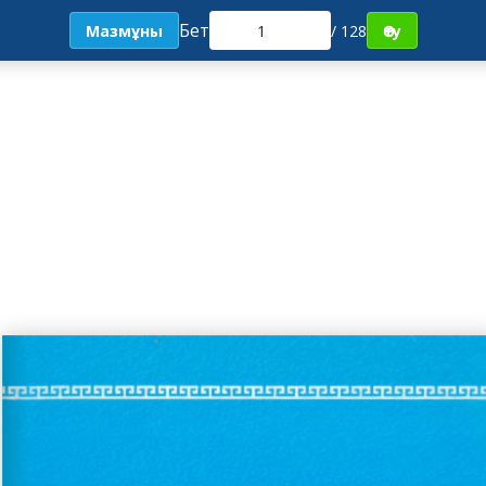
Бет
Мазмұны
/ 128
Өту