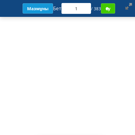
Бет
Мазмұны
/ 383
Өту