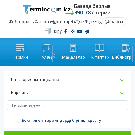
Базада барлығы
390 787
термин
Жоба жайлы
Хат жазу
Құжаттар
Қаз
/
Qaz
/
Рус
/
Eng
Қараңғы
Кіру
Термин
Алаң
Мақалалар
Кітаптар
Библиогра
Категорияны таңдаңыз
Барлығы
Бекітілген терминдерді бірінші көрсету