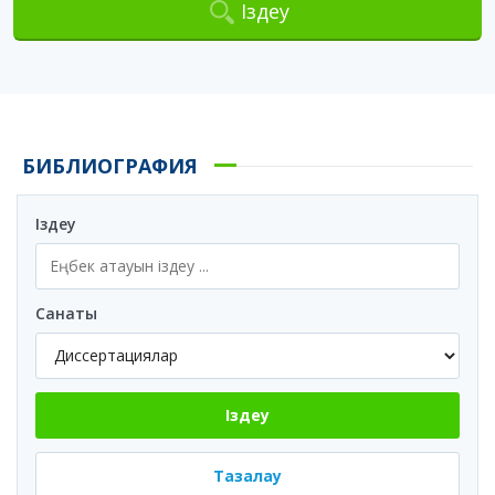
Іздеу
БИБЛИОГРАФИЯ
Іздеу
Санаты
Іздеу
Тазалау