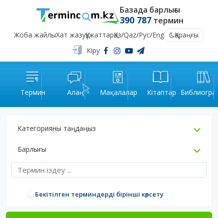
Базада барлығы
390 787
термин
Жоба жайлы
Хат жазу
Құжаттар
Қаз
/
Qaz
/
Рус
/
Eng
Қараңғы
Кіру
Термин
Алаң
Мақалалар
Кітаптар
Библиогра
Категорияны таңдаңыз
Барлығы
Бекітілген терминдерді бірінші көрсету