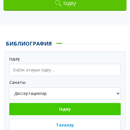
Іздеу
БИБЛИОГРАФИЯ
Іздеу
Санаты
Іздеу
Тазалау