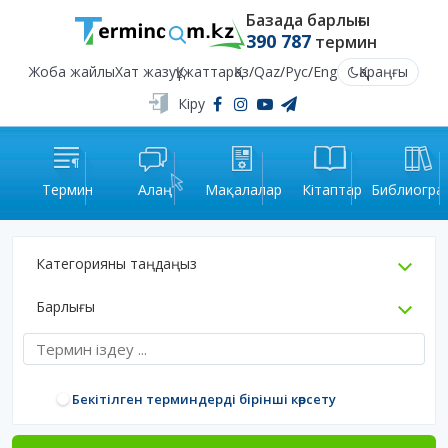
Базада барлығы
390 787
термин
Жоба жайлы
Хат жазу
Құжаттар
Қаз
/
Qaz
/
Рус
/
Eng
Қараңғы
Кіру
Термин
Алаң
Мақалалар
Кітаптар
Библиогра
Категорияны таңдаңыз
Барлығы
Бекітілген терминдерді бірінші көрсету