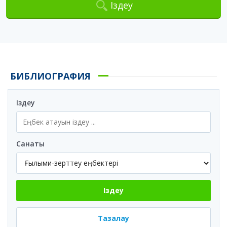
Іздеу
БИБЛИОГРАФИЯ
Іздеу
Санаты
Іздеу
Тазалау